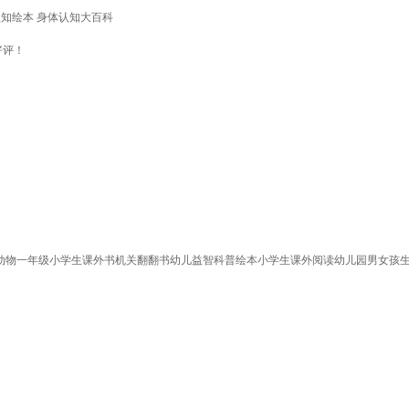
认知绘本 身体认知大百科
好评！
揭秘动物一年级小学生课外书机关翻翻书幼儿益智科普绘本小学生课外阅读幼儿园男女孩