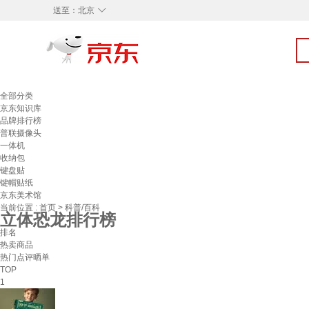
◇
送至：
北京
全部分类
京东知识库
品牌排行榜
普联摄像头
一体机
收纳包
键盘贴
键帽贴纸
京东美术馆
当前位置 :
首页
>
科普/百科
立体恐龙排行榜
排名
热卖商品
热门点评晒单
TOP
1