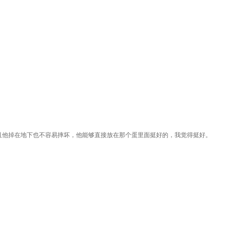
且他掉在地下也不容易摔坏，他能够直接放在那个蛋里面挺好的，我觉得挺好。