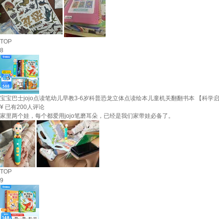
TOP
8
宝宝巴士jojo点读笔幼儿早教3-6岁科普恐龙立体点读绘本儿童机关翻翻书本 【科学
¥
已有200人评论
家里两个娃，每个都爱用jojo笔磨耳朵，已经是我们家带娃必备了。
TOP
9