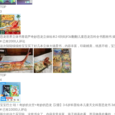
TOP
3
恐龙世界立体书青葫芦奇妙恐龙立体绘本2-6到8岁3d翻翻儿童恐龙百科全书图画书
¥
已有2000人评论
这次陆陆续续给宝宝买了好几本立体大场景书，内容丰富，印刷精美，纸质不错，宝
TOP
4
宝宝巴士 哇！奇妙的太空+奇妙的恐龙【2册】3-6岁科普绘本儿童天文科普恐龙书 3
¥
已有10000人评论
新出的这个买完啦，这套书全了，内容非常丰富，孩子很喜欢看，而且物美价廉的，