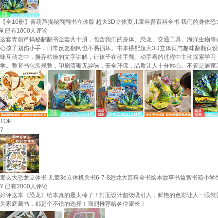
【全10册】青葫芦揭秘翻翻书立体版 超大3D立体页儿童科普百科全书 我们的身体恐
¥
已有1000人评论
这套青葫芦揭秘翻翻书全套共十册，包含我们的身体、恐龙、交通工具、海洋生物等
心孩子划伤小手，日常反复翻阅也不易损坏。书本搭配超大3D立体页与趣味翻翻页
味互动之中，摒弃枯燥的文字讲解，让孩子在动手翻、动手看的过程中主动探索学习
学。整套书包装规整，印刷清晰无异味，安全环保，品质让人十分放心。不管是居家
TOP
7
那么大恐龙立体书 儿童3d立体机关书6-7-8恐龙大百科全书绘本故事书益智书籍小学
¥
已有2000人评论
好评这本《恐龙》绘本真的是太棒了！封面设计超级吸引人，鲜艳的色彩让人一眼就
为家庭藏书，都是个不错的选择！强烈推荐给各位家长！