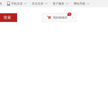
◇
◇
◇
◇
购
手机京东
关注京东
客户服务
网站导航
0
搜索
我的购物车
>