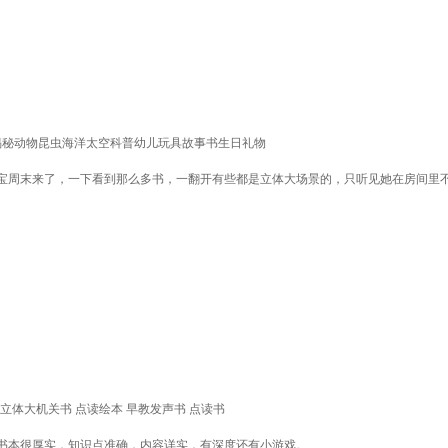
 揭秘动物昆虫海洋太空科普幼儿玩具故事书生日礼物
宝周末来了，一下看到那么多书，一翻开有些都是立体大场景的，只听见她在房间里
d立体大机关书 点读绘本 早教发声书 点读书
书本很厚实，知识点准确，内容详实，有深度还有小游戏。