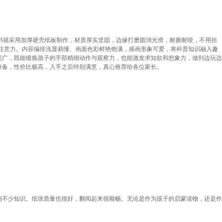
书籍采用加厚硬壳纸板制作，材质厚实坚固，边缘打磨圆润光滑，耐撕耐咬，不用担
注意力。内容编排浅显易懂、画面色彩鲜艳饱满，插画形象可爱，将科普知识融入趣
面广，既能锻炼孩子的手部精细动作与观察力，也能激发求知欲和想象力，做到边玩边
兼备，性价比极高，入手之后特别满意，真心推荐给各位家长。
到不少知识。纸张质量也很好，翻阅起来很顺畅。无论是作为孩子的启蒙读物，还是作