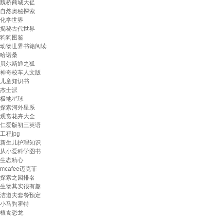
魏桥商城大促
自然奥秘探索
化学世界
揭秘古代世界
狗狗图鉴
动物世界书籍阅读
哈诺桑
贝尔斯通之狐
神奇校车人文版
儿童知识书
杰士派
极地星球
探索河外星系
观赏花卉大全
仁爱版初三英语
工程jpg
新生儿护理知识
从小爱科学图书
生态精心
mcafee迈克菲
探索之园排名
生物其实很有趣
洁道夫套餐预定
小马驹霍特
植食恐龙