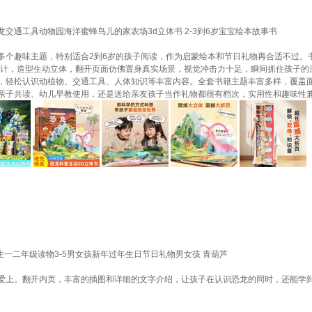
龙交通工具动物园海洋蜜蜂鸟儿的家农场3d立体书 2-3到6岁宝宝绘本故事书
多个趣味主题，特别适合2到6岁的孩子阅读，作为启蒙绘本和节日礼物再合适不过。
设计，造型生动立体，翻开页面仿佛置身真实场景，视觉冲击力十足，瞬间抓住孩子的
，轻松认识动植物、交通工具、人体知识等丰富内容。全套书籍主题丰富多样，覆盖
亲子共读、幼儿早教使用，还是送给亲友孩子当作礼物都很有档次，实用性和趣味性
生一二年级读物3-5男女孩新年过年生日节日礼物男女孩 青葫芦
爱上。翻开内页，丰富的插图和详细的文字介绍，让孩子在认识恐龙的同时，还能学