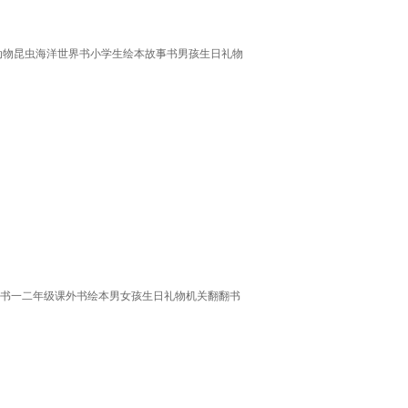
揭秘动物昆虫海洋世界书小学生绘本故事书男孩生日礼物
百科全书一二年级课外书绘本男女孩生日礼物机关翻翻书