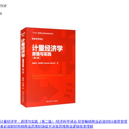
TOP
9
计量经济学：原理与实践（第二版）/经济科学译丛 经管畅销商业必读MBA推荐管理
者必读财经热销商业思维职场提升决策思维商业逻辑投资理财