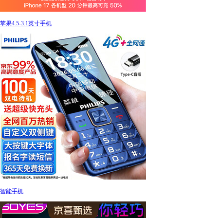
苹果4.5-3.1英寸手机
智能手机