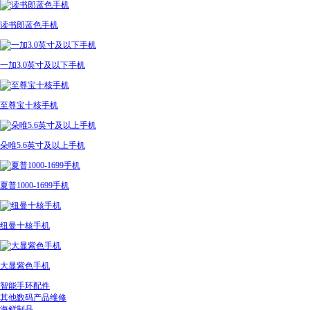
读书郎蓝色手机
一加3.0英寸及以下手机
至尊宝十核手机
朵唯5.6英寸及以上手机
夏普1000-1699手机
纽曼十核手机
大显紫色手机
智能手环配件
其他数码产品维修
海鲜制品