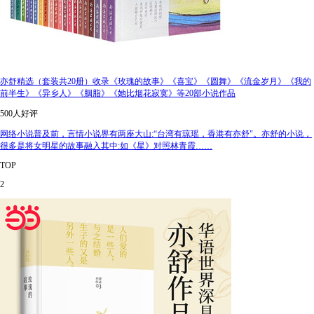
亦舒精选（套装共20册）收录《玫瑰的故事》《喜宝》《圆舞》《流金岁月》《我的
前半生》《异乡人》《胭脂》《她比烟花寂寞》等20部小说作品
500人好评
网络小说普及前，言情小说界有两座大山:“台湾有琼瑶，香港有亦舒"。亦舒的小说，
很多是将女明星的故事融入其中:如《星》对照林青霞……
TOP
2