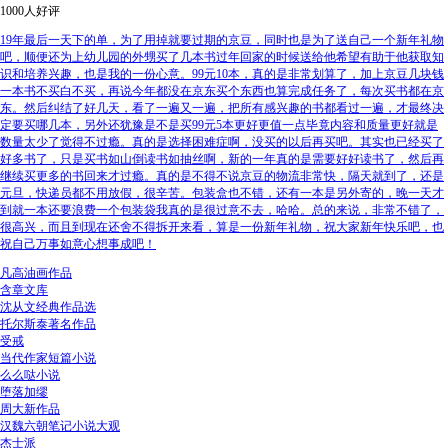
1000人好评
19年最后一天下的单，为了用掉就要过期的京豆，同时也是为了送自己一个新年礼物
吧，顺便还为上幼儿园的外甥买了几本书过年回家的时候送给他希望有助于他获取知
识和培养兴趣，也是我的一份心意。99元10本，真的是非常划算了，加上京豆几块钱
一本书不买白不买，再说今年都没在京东买个东西也算完成任务了，每次买书都在京
东。然后纠结了好几天，看了一遍又一遍，把所有感兴趣的书都看过一遍，才最终决
定要买哪几本，另外还犹豫是不是买99元5本更好更值一点毕竟内容和质量更好就是
数量太少了觉得不过瘾。真的是选择困难症啊，没买的以后再买吧。其实也已经买了
好多书了，只是买书如山倒读书如抽丝啊，新的一年真的是需要好好读书了，然后再
继续买更多的书回来才过瘾。真的是不得不说京豆的物流非常快，隔天就到了，还是
元旦，快递员都不用放假，很辛苦。包装盒也不错，还有一本是另外寄的，晚一天才
到就一本还要浪费一个包装袋我真的是很过意不去，哈哈。总的来说，非常不错了，
很高兴，而且到现在还舍不得拆开来看，算是一份新年礼物，祝大家新年快乐吧，也
祝自己万事如意心想事成吧！
凡高油画作品
含章文库
沈从文经典作品选
托尔斯泰著名作品
受戒
当代作家短篇小说
么么哒小说
堕落加缪
周大新作品
汉魏六朝笔记小说大观
杰士派