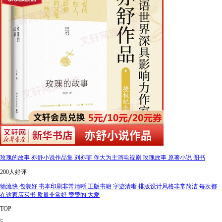
玫瑰的故事 亦舒小说作品集 刘亦菲 佟大为主演电视剧 玫瑰故事 原著小说 图书
200人好评
物流快 包装好 书本印刷非常清晰 正版书籍 字迹清晰 排版设计风格非常简洁 每次都
在这家店买书 质量非常好 赞赞的 大爱
TOP