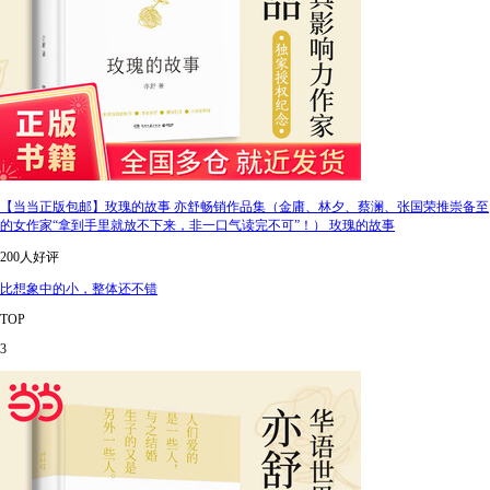
【当当正版包邮】玫瑰的故事 亦舒畅销作品集（金庸、林夕、蔡澜、张国荣推崇备至
的女作家“拿到手里就放不下来，非一口气读完不可”！） 玫瑰的故事
200人好评
比想象中的小，整体还不错
TOP
3