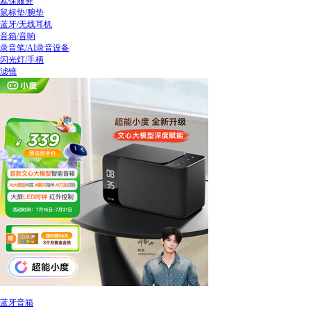
延保服务
鼠标垫/腕垫
蓝牙/无线耳机
音箱/音响
录音笔/AI录音设备
闪光灯/手柄
滤镜
蓝牙音箱