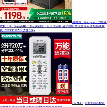
惠而浦（Whirlpool）波轮洗
衣机 10KG 家商两用 小型公寓宿舍出租房 大容量 省水省电 自清洁 活水漂 智能洗衣
机 EWVP112020T 波轮 10kg
CNZGGQ万能空调遥控器