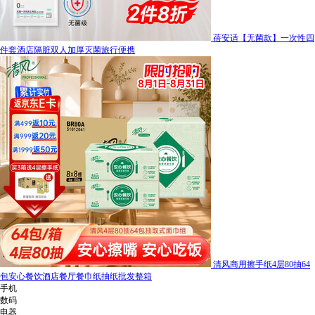
蓓安适【无菌款】一次性四
件套酒店隔脏双人加厚灭菌旅行便携
清风商用擦手纸4层80抽64
包安心餐饮酒店餐厅餐巾纸抽纸批发整箱
手机
数码
电器