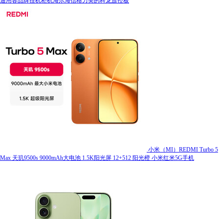
通用各品牌挂机柜机海尔海信格力美的科龙遥控板
小米（MI）REDMI Turbo 5
Max 天玑9500s 9000mAh大电池 1.5K阳光屏 12+512 阳光橙 小米红米5G手机