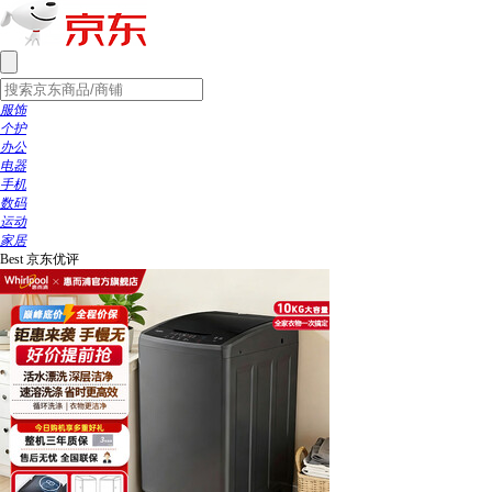
服饰
个护
办公
电器
手机
数码
运动
家居
Best
京东优评