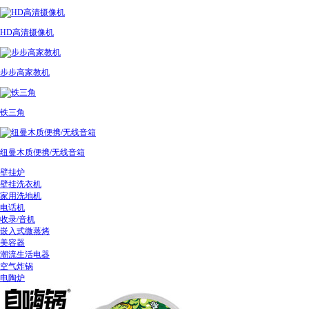
HD高清摄像机
步步高家教机
铁三角
纽曼木质便携/无线音箱
壁挂炉
壁挂洗衣机
家用洗地机
电话机
收录/音机
嵌入式微蒸烤
美容器
潮流生活电器
空气炸锅
电陶炉