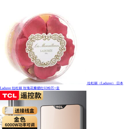
拉杜丽（Laduree） 日本
Laduree 拉杜丽 玫瑰花瓣腮红02粉芯+盅