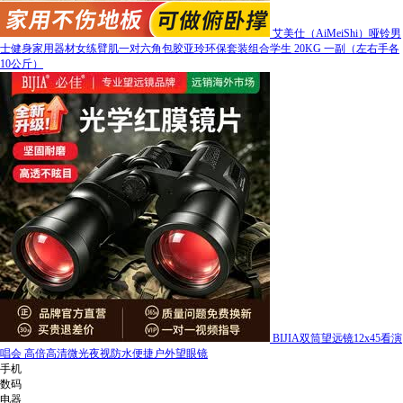
艾美仕（AiMeiShi）哑铃男
士健身家用器材女练臂肌一对六角包胶亚玲环保套装组合学生 20KG 一副（左右手各
10公斤）
BIJIA双筒望远镜12x45看演
唱会 高倍高清微光夜视防水便捷户外望眼镜
手机
数码
电器