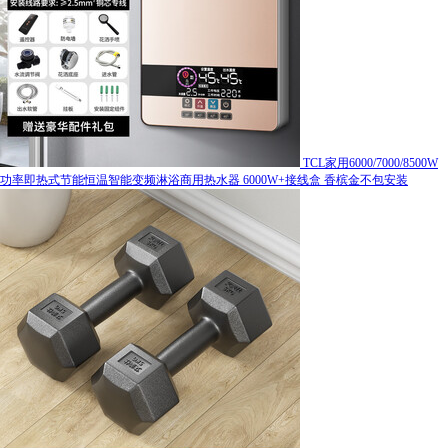
TCL家用6000/7000/8500W
功率即热式节能恒温智能变频淋浴商用热水器 6000W+接线盒 香槟金不包安装