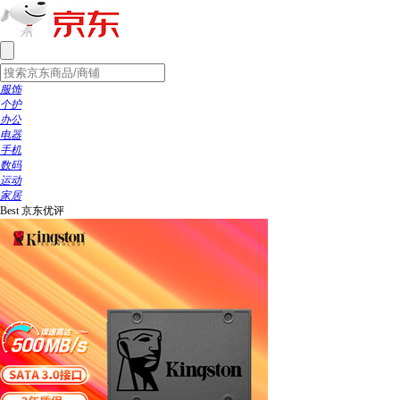
服饰
个护
办公
电器
手机
数码
运动
家居
Best
京东优评