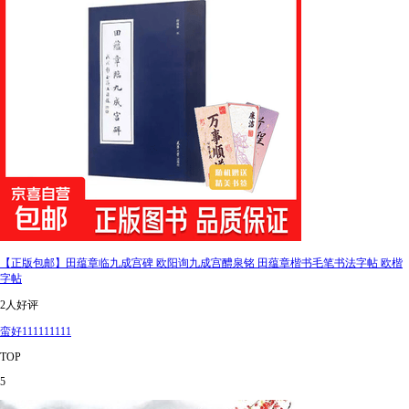
【正版包邮】田蕴章临九成宫碑 欧阳询九成宫醴泉铭 田蕴章楷书毛笔书法字帖 欧楷
字帖
2人好评
蛮好111111111
TOP
5