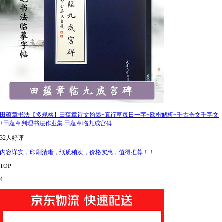
田蕴章书法【多规格】田蕴章诗文翰墨+真行草每日一字+欧楷解析+千古奇文千字文
+田蕴章判理书法作业集 田蕴章临九成宫碑
32人好评
内容详实，印刷清晰，纸质稍次，价格实惠，值得推荐！！
TOP
4