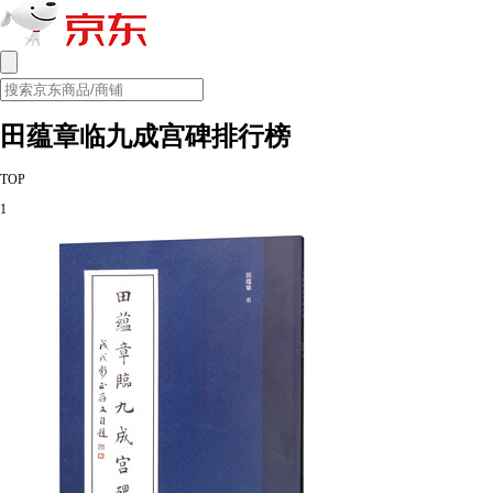
田蕴章临九成宫碑排行榜
TOP
1