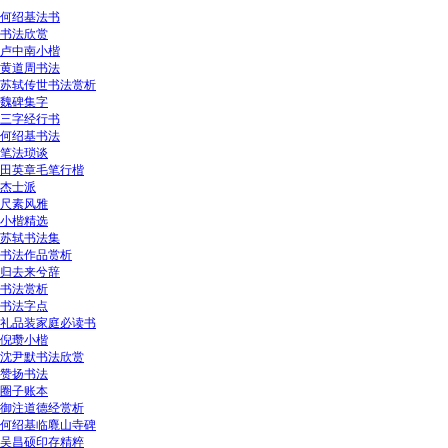
何绍基法书
书法欣赏
卢中南小楷
黄道周书法
苏轼传世书法赏析
魏碑集字
三字经行书
何绍基书法
笔法琐谈
田英章毛笔行楷
杰士派
尺素风雅
小楷精选
苏轼书法集
书法作品赏析
归去来兮辞
书法赏析
书法字点
礼品装家庭必读书
倪瓒小楷
沈尹默书法欣赏
赞扬书法
圈子账本
御注道德经赏析
何绍基临麑山寺碑
吴昌硕印存精粹