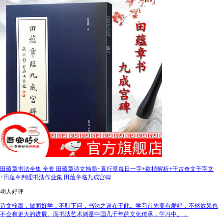
田蕴章书法全集 全套 田蕴章诗文翰墨+真行草每日一字+欧楷解析+千古奇文千字文
+田蕴章判理书法作业集 田蕴章临九成宫碑
48人好评
诗文翰墨，敏面好学，不耻下问，书法之道在于此。学习首先要有爱好，不然效果也
不会有更大的进展。而书法艺术则是中国几千年的文化传承，学习中。，