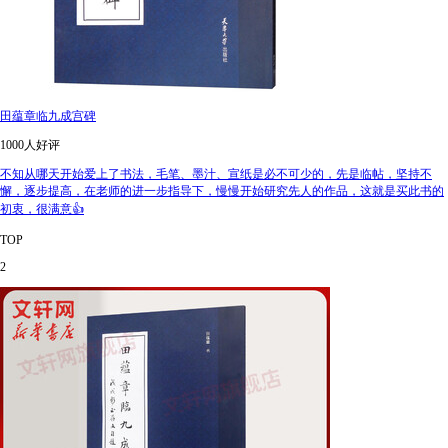
田蕴章临九成宫碑
1000人好评
不知从哪天开始爱上了书法，毛笔、墨汁、宣纸是必不可少的，先是临帖，坚持不
懈，逐步提高，在老师的进一步指导下，慢慢开始研究先人的作品，这就是买此书的
初衷，很满意👍
TOP
2