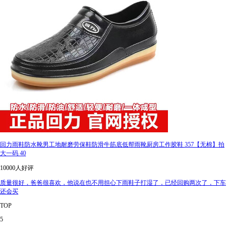
回力雨鞋防水靴男工地耐磨劳保鞋防滑牛筋底低帮雨靴厨房工作胶鞋 357【无棉】拍
大一码 40
10000人好评
质量很好，爸爸很喜欢，他说在也不用担心下雨鞋子打湿了，已经回购两次了，下车
还会买
TOP
5