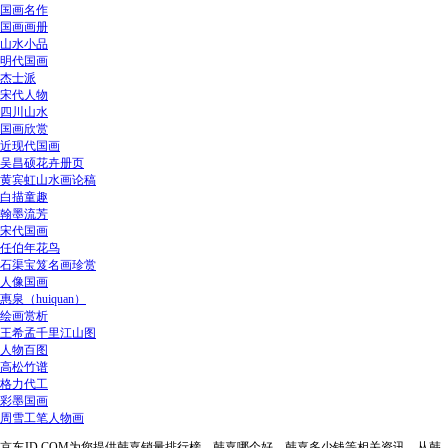
国画名作
国画画册
山水小品
明代国画
杰士派
宋代人物
四川山水
国画欣赏
近现代国画
吴昌硕花卉册页
黄宾虹山水画论稿
白描童趣
翰墨流芳
宋代国画
任伯年花鸟
石渠宝笈名画珍赏
人像国画
惠泉（huiquan）
绘画赏析
王希孟千里江山图
人物百图
高松竹谱
格力代工
彩墨国画
周雪工笔人物画
京东JD.COM为您提供韩嘉销量排行榜、韩嘉哪个好、韩嘉多少钱等相关资讯，从韩