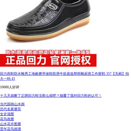
回力雨鞋防水靴男工地耐磨劳保鞋防滑牛筋底低帮雨靴厨房工作胶鞋 357【无棉】拍
大一码 45
10000人好评
十几天就断了正牌回力鞋没那么假吧？颠覆了我对回力鞋的认可！
当代国画山水画
历代名家册页
女史箴图
花鸟画册
山水花卉图册
景年花鸟画谱