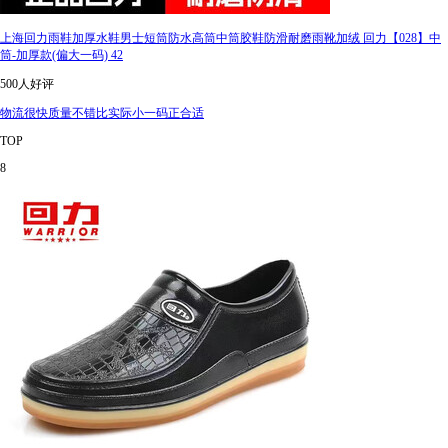
上海回力雨鞋加厚水鞋男士短筒防水高筒中筒胶鞋防滑耐磨雨靴加绒 回力【028】中
筒-加厚款(偏大一码) 42
500人好评
物流很快质量不错比实际小一码正合适
TOP
8