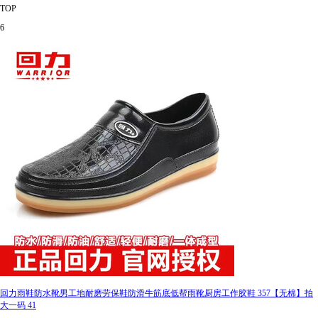
TOP
6
回力雨鞋防水靴男工地耐磨劳保鞋防滑牛筋底低帮雨靴厨房工作胶鞋 357【无棉】拍
大一码 41