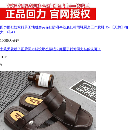
回力雨鞋防水靴男工地耐磨劳保鞋防滑牛筋底低帮雨靴厨房工作胶鞋 357【无棉】拍
大一码 43
10000人好评
十几天就断了正牌回力鞋没那么假吧？颠覆了我对回力鞋的认可！
TOP
9