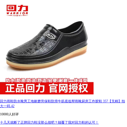
回力雨鞋防水靴男工地耐磨劳保鞋防滑牛筋底低帮雨靴厨房工作胶鞋 357【无棉】拍
大一码 42
10000人好评
十几天就断了正牌回力鞋没那么假吧？颠覆了我对回力鞋的认可！