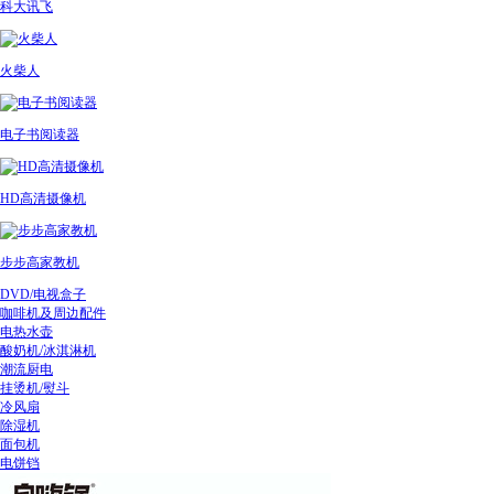
科大讯飞
火柴人
电子书阅读器
HD高清摄像机
步步高家教机
DVD/电视盒子
咖啡机及周边配件
电热水壶
酸奶机/冰淇淋机
潮流厨电
挂烫机/熨斗
冷风扇
除湿机
面包机
电饼铛