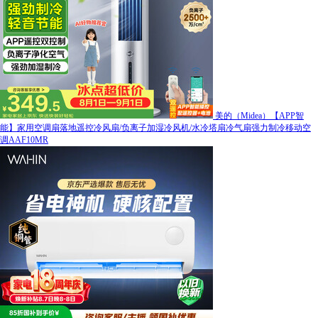
美的（Midea）【APP智
能】家用空调扇落地遥控冷风扇/负离子加湿冷风机/水冷塔扇冷气扇强力制冷移动空
调AAF10MR