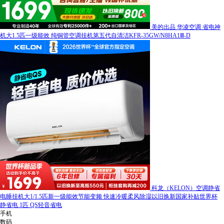
美的出品 华凌空调 省电神
机大1.5匹一级能效 纯铜管空调挂机第五代自清洁KFR-35GW/N8HA1Ⅲ-D
科龙（KELON）空调静省
电睡挂机大1/1.5匹新一级能效节能变频 快速冷暖柔风除湿以旧换新国家补贴世界杯
静省电 1匹 QS轻音省电
手机
数码