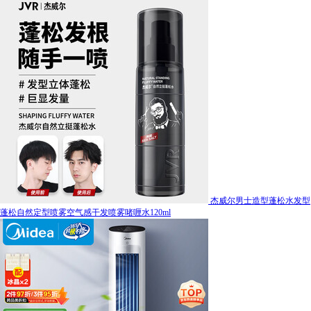
杰威尔男士造型蓬松水发型
蓬松自然定型喷雾空气感干发喷雾啫喱水120ml