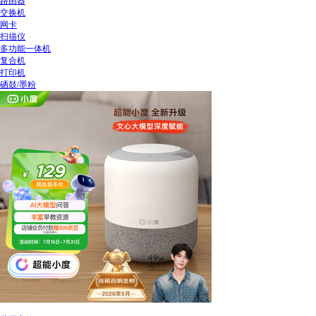
路由器
交换机
网卡
扫描仪
多功能一体机
复合机
打印机
硒鼓/墨粉