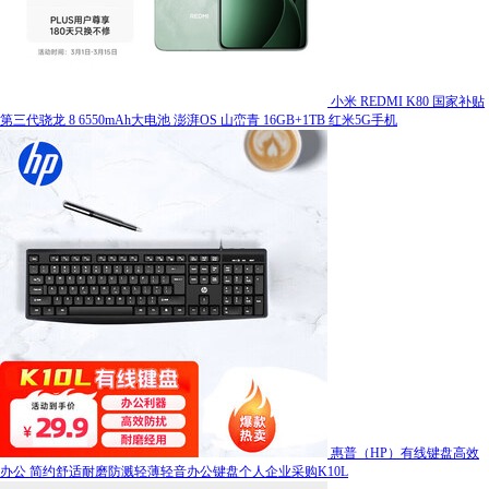
小米 REDMI K80 国家补贴
第三代骁龙 8 6550mAh大电池 澎湃OS 山峦青 16GB+1TB 红米5G手机
惠普（HP）有线键盘高效
办公 简约舒适耐磨防溅轻薄轻音办公键盘个人企业采购K10L