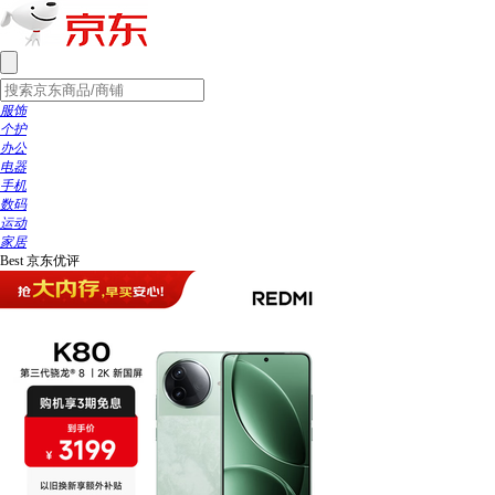
服饰
个护
办公
电器
手机
数码
运动
家居
Best
京东优评