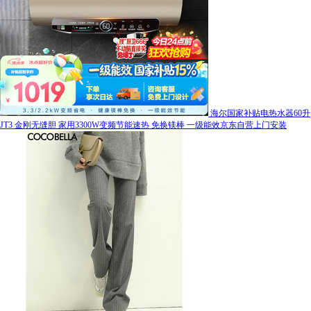
海尔国家补贴电热水器60升
JT3 金刚无缝胆 家用3300W变频节能速热 免换镁棒 一级能效京东自营上门安装