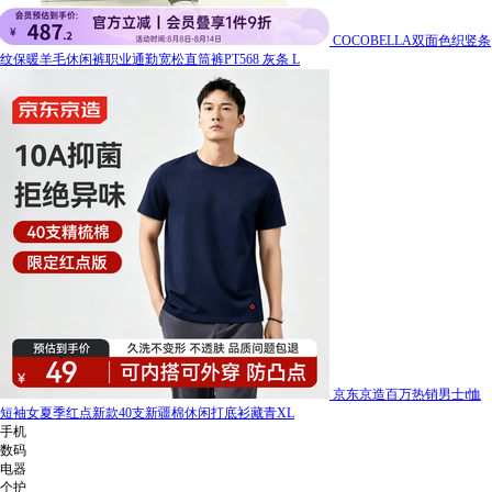
COCOBELLA双面色织竖条
纹保暖羊毛休闲裤职业通勤宽松直筒裤PT568 灰条 L
京东京造百万热销男士t恤
短袖女夏季红点新款40支新疆棉休闲打底衫藏青XL
手机
数码
电器
个护