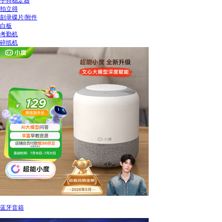
手持稳定器
拍立得
刻录碟片/附件
白板
考勤机
碎纸机
蓝牙音箱