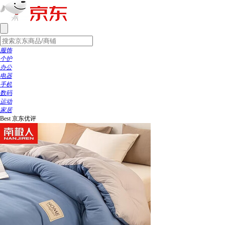
服饰
个护
办公
电器
手机
数码
运动
家居
Best
京东优评