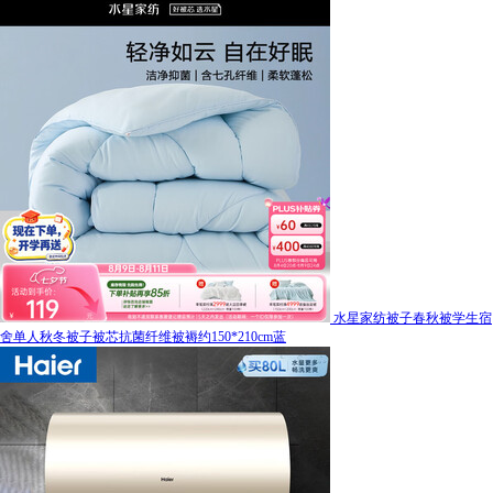
水星家纺被子春秋被学生宿
舍单人秋冬被子被芯抗菌纤维被褥约150*210cm蓝