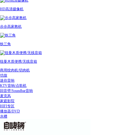
HD高清摄像机
步步高家教机
铁三角
纽曼木质便携/无线音箱
商用绞肉机/切肉机
功放
迷你音响
KTV音响/点歌机
回音壁/Soundbar音响
麦克风
家庭影院
HIFI专区
播放器/DVD
水槽