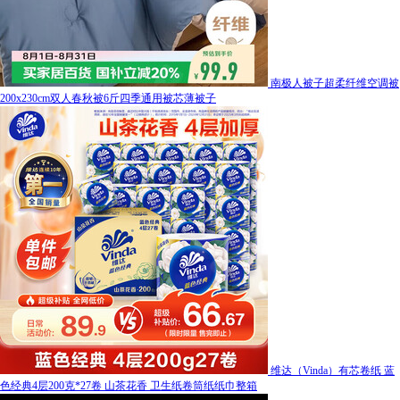
南极人被子超柔纤维空调被
200x230cm双人春秋被6斤四季通用被芯薄被子
维达（Vinda）有芯卷纸 蓝
色经典4层200克*27卷 山茶花香 卫生纸卷筒纸纸巾整箱