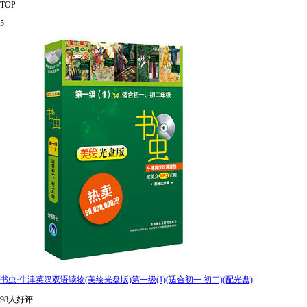
TOP
5
书虫·牛津英汉双语读物(美绘光盘版)第一级(1)(适合初一.初二)(配光盘)
98人好评