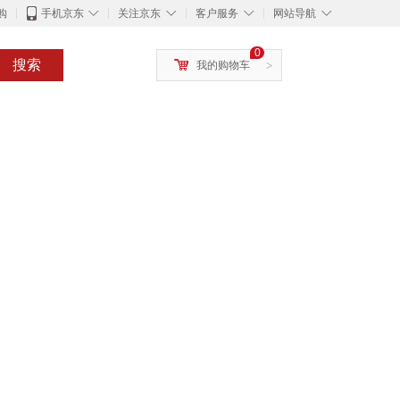
◇
◇
◇
◇
购
手机京东
关注京东
客户服务
网站导航
0
搜索
我的购物车
>