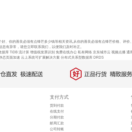
哪个好、你的善良必须有点锋芒多少钱等相关资讯,从你的善良必须有点锋芒价格、评
信息有异常，请您立即联系我们，以便我们及时补正。
据库 TiDB
流计算
增值税发票识别
免费在线办公
私有网络
京东城市云
视频点播
通
静态页面加速
云上系统可扩展解决方案
分布式关系型数据库 DRDS
好
直发，极速配送
正品行货，精致服务
支付方式
货到付款
在线支付
分期付款
邮局汇款
公司转账