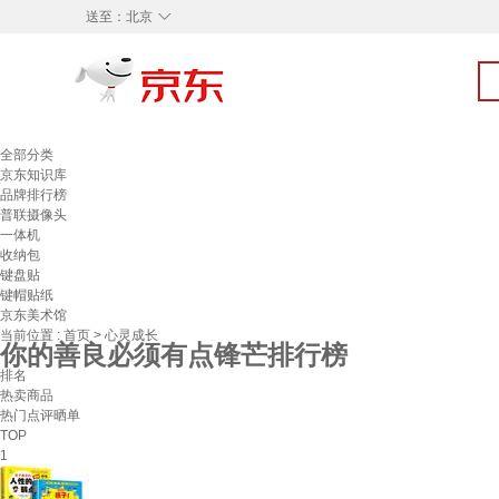
◇
送至：
北京
全部分类
京东知识库
品牌排行榜
普联摄像头
一体机
收纳包
键盘贴
键帽贴纸
京东美术馆
当前位置 :
首页
>
心灵成长
你的善良必须有点锋芒排行榜
排名
热卖商品
热门点评晒单
TOP
1