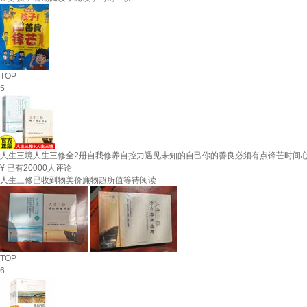
TOP
5
人生三境人生三修全2册自我修养自控力遇见未知的自己你的善良必须有点锋芒时间
¥
已有20000人评论
人生三修已收到物美价廉物超所值等待阅读
TOP
6