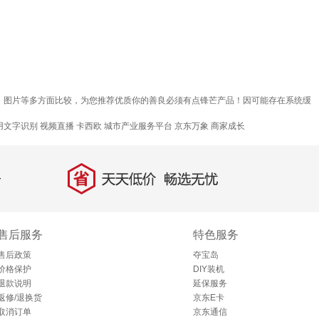
价、图片等多方面比较，为您推荐优质你的善良必须有点锋芒产品！因可能存在系统缓
用文字识别
视频直播
卡西欧
城市产业服务平台
京东万象
商家成长
省
天天低价，畅选无忧
售后服务
特色服务
售后政策
夺宝岛
价格保护
DIY装机
退款说明
延保服务
返修/退换货
京东E卡
取消订单
京东通信