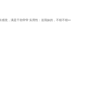
，满是干劲🙊🙊 实用性：送我妹的，不错不错👀