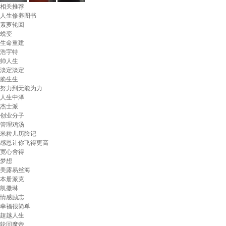
相关推荐
人生修养图书
素萝轮回
蜕变
生命重建
浩宇特
帅人生
淡定淡定
脆生生
努力到无能为力
人生中泽
杰士派
创业分子
管理鸡汤
米粒儿历险记
感恩让你飞得更高
宽心舍得
梦想
美露易丝海
本册派克
凯撒琳
情感励志
幸福很简单
超越人生
轮回魔帝