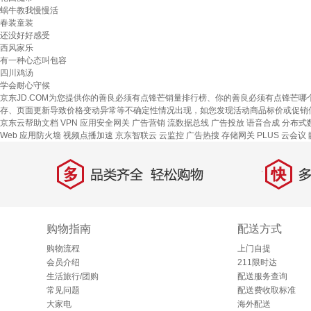
蜗牛教我慢慢活
春装童装
还没好好感受
西风家乐
有一种心态叫包容
四川鸡汤
学会耐心守候
京东JD.COM为您提供你的善良必须有点锋芒销量排行榜、你的善良必须有点锋芒
存、页面更新导致价格变动异常等不确定性情况出现，如您发现活动商品标价或促销
京东云帮助文档
VPN
应用安全网关
广告营销
流数据总线
广告投放
语音合成
分布式数
Web 应用防火墙
视频点播加速
京东智联云
云监控
广告热搜
存储网关
PLUS 云会议
多
快
品类齐全，轻松购物
多仓
购物指南
配送方式
购物流程
上门自提
会员介绍
211限时达
生活旅行/团购
配送服务查询
常见问题
配送费收取标准
大家电
海外配送