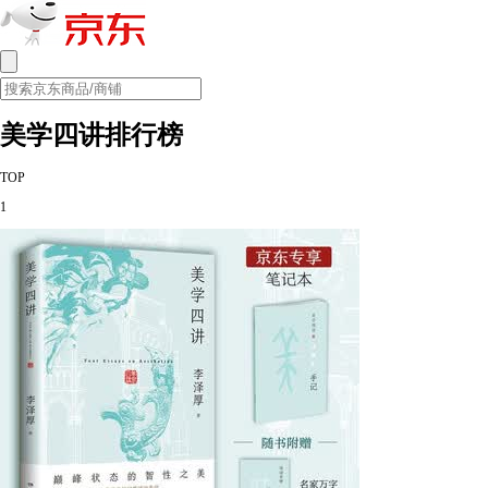
美学四讲排行榜
TOP
1