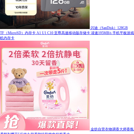
闪迪（SanDisk）128GB
TF（MicroSD）内存卡 A1 U1 C10 至尊高速移动版存储卡 读速195MB/s 手机平板游戏
机内存卡
金纺自营衣物调香大师香氛