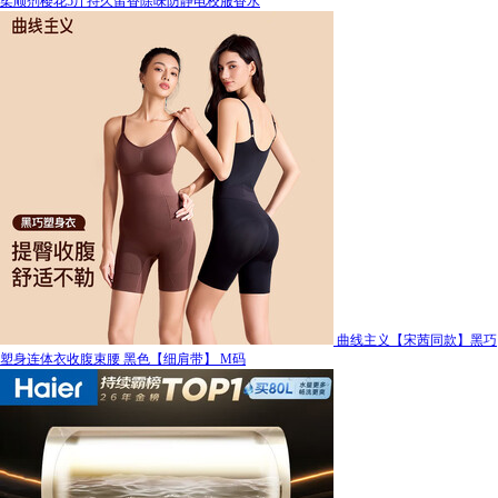
柔顺剂樱花5斤持久留香除味防静电校服香水
曲线主义【宋茜同款】黑巧
塑身连体衣收腹束腰 黑色【细肩带】 M码