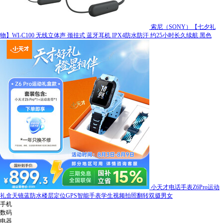
索尼（SONY）【七夕礼
物】WI-C100 无线立体声 颈挂式 蓝牙耳机 IPX4防水防汗 约25小时长久续航 黑色
小天才电话手表Z6Pro运动
礼盒天镜蓝防水楼层定位GPS智能手表学生视频拍照翻转双摄男女
手机
数码
电器