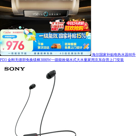
海尔国家补贴电热水器80升
PD3 金刚无缝胆免换镁棒3000W一级能效储水式大水量家用京东自营上门安装