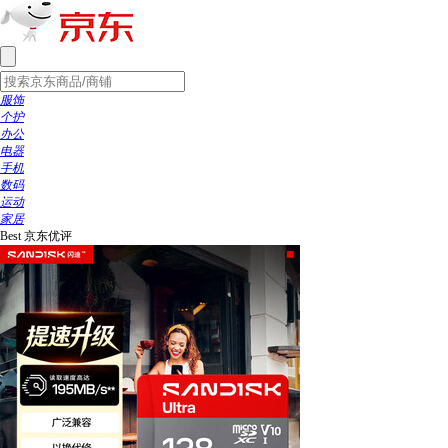
服饰
个护
办公
电器
手机
数码
运动
家居
Best
京东优评