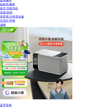
延保服务
鼠标垫/腕垫
蓝牙/无线耳机
音箱/音响
录音笔/AI录音设备
闪光灯/手柄
滤镜
蓝牙音箱