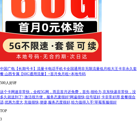
中国广电【长期号卡】流量卡电话手机卡全国通用非无限流量低月租大王卡非永久套
餐 山西专属【60G通用流量】+首月免月租+本地号码
500人好评
这个卡网速非常快，全程5G网，而且首月还免费，首先,很给力,京东快递非常快，没
多久就送到了!,激活很方便，服务态麦很好!网遠很快,信号珽好,卡非常好用,套餐很合
适,优惠力度大,充值很快,便捷,服务态度很好,给力值得入手!草莓客服很好
TOP
3