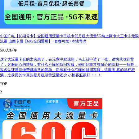
中国广电【长期号卡】全国通用流量卡手机卡低月租大流量5G纯上网卡大王卡非无限
流量 山西专属【60G全国通用】+套餐可续+本地号码
500人好评
这个大流量卡真的太实惠了，在无意中发现的，马上就申请了一张，很快就收到货
了，客服耐心的讲解，有什么不懂的就问客服，她们到非常有耐心的给我一一解答，
实名认证激活缴费都非常的简单，后续有什么不懂的就问客服，这服务 真的是杆杆
滴，之前用的卡真的是月租超贵流量还少 小楠客服很好！！！
TOP
2