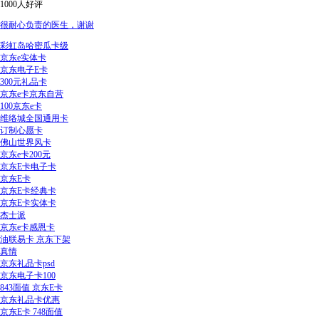
1000人好评
很耐心负责的医生，谢谢
彩虹岛哈密瓜卡级
京东e实体卡
京东电子E卡
300元礼品卡
京东e卡京东自营
100京东e卡
维络城全国通用卡
订制心愿卡
佛山世界风卡
京东e卡200元
京东E卡电子卡
京东E卡
京东E卡经典卡
京东E卡实体卡
杰士派
京东e卡感恩卡
油联易卡 京东下架
真情
京东礼品卡psd
京东电子卡100
843面值 京东E卡
京东礼品卡优惠
京东E卡 748面值