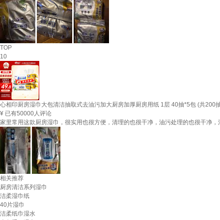
TOP
10
心相印厨房湿巾大包清洁抽取式去油污加大厨房加厚厨房用纸 1层 40抽*5包 (共200抽
¥
已有50000人评论
家里常用这款厨房湿巾，很实用也很方便，清理的也很干净，油污处理的也很干净，
相关推荐
厨房清洁系列湿巾
洁柔湿巾纸
40片湿巾
洁柔纸巾湿水