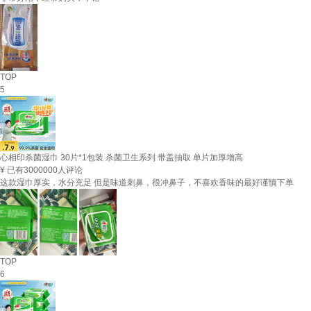
TOP
5
心相印杀菌湿巾 30片*1包装 杀菌卫生系列 带盖抽取 单片加厚增高
¥
已有3000000人评论
这款湿巾厚实，水分充足 但是味道刺鼻，很冲鼻子，不喜欢香味的最好谨慎下单
TOP
6