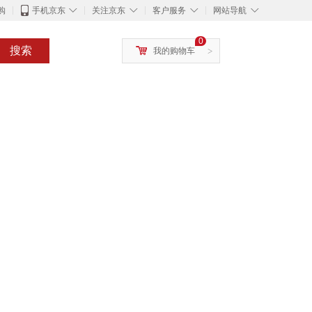
◇
◇
◇
◇
购
手机京东
关注京东
客户服务
网站导航
0
搜索
我的购物车
>