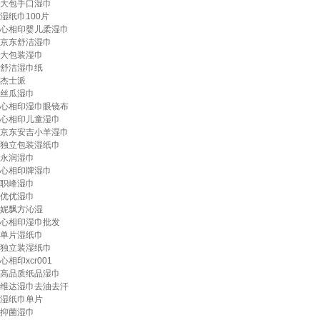
大包手口湿巾
湿纸巾100片
心相印婴儿柔湿巾
京东舒洁湿巾
大包装湿巾
舒洁湿巾纸
杰士派
丝瓜湿巾
心相印湿巾眼镜布
心相印儿童湿巾
京东安吉小羊湿巾
独立包装湿纸巾
永润湿巾
心相印牌湿巾
职峰湿巾
优优湿巾
妮飘方沁湿
心相印湿巾批发
单片湿纸巾
独立装湿纸巾
心相印xcr001
高品质纸品湿巾
维达湿巾去油去汗
湿纸巾单片
抑菌湿巾