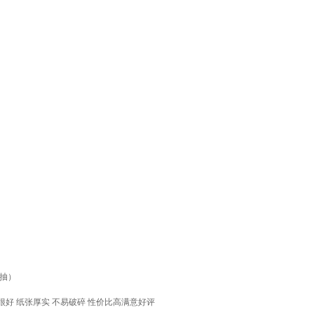
0抽）
很好 纸张厚实 不易破碎 性价比高满意好评