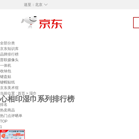
◇
送至：
北京
全部分类
京东知识库
品牌排行榜
普联摄像头
一体机
收纳包
键盘贴
键帽贴纸
京东美术馆
当前位置 :
首页
>
湿巾
心相印湿巾系列排行榜
排名
热卖商品
热门点评晒单
TOP
1