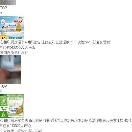
TOP
3
心相印厨房湿巾40抽 金装 强效去污去油湿纸巾 一次性抹布 新老交替发
¥
已有5000000人评论
没问题质量杠杠杠
TOP
4
心相印厨房湿巾去油污厨房用纸湿纸巾大包厨房纸巾厨房清洁湿巾懒人抹布 1层 40抽
¥
已有10000人评论
非常好用，经常购买，不错