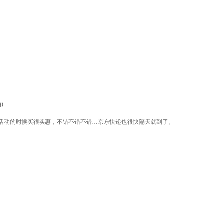
)
活动的时候买很实惠，不错不错不错…京东快递也很快隔天就到了。