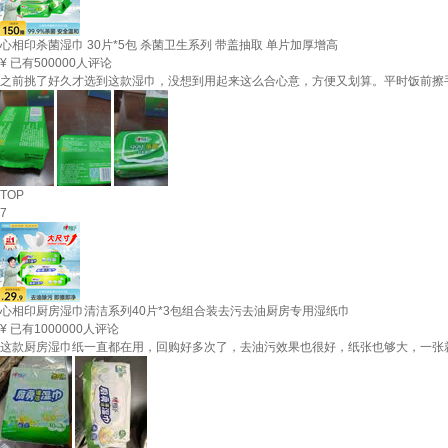
心相印杀菌湿巾 30片*5包 杀菌卫生系列 带盖抽取 单片加厚增高
¥
已有500000人评论
之前挑了好久才选到这款湿巾，没想到用起来这么合心意，方便又划算。平时饭前擦
TOP
7
心相印厨房湿巾清洁系列40片*3包组合装去污去油厨房专用湿纸巾
¥
已有1000000人评论
这款厨房湿巾纸一直都在用，回购好多次了，去油污效果也很好，纸张也够大，一张