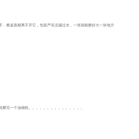
手、擦桌面都离不开它，包装严实没漏过水，一张就能擦好大一块地方
就擦完一个油烟机。。。。。。。。。。。。。。。