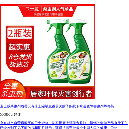
卫士威杀虫剂喷雾无毒床上除螨虫跳蚤灭蚊子蚂蚁下水道驱除害虫剂蟑螂药
500000人好评
京东超市自营店购买的卫士威杀虫剂家用床上环保专杀蚊虫蟑螂的套装产品今天下午
已经收到了见下面的视频图片所示，环保担当守护每个中国人民的健康，Care