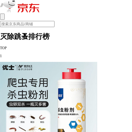
灭除跳蚤排行榜
TOP
1