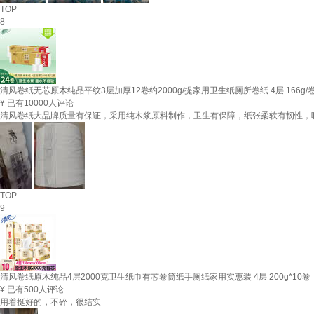
TOP
8
清风卷纸无芯原木纯品平纹3层加厚12卷约2000g/提家用卫生纸厕所卷纸 4层 166g/卷
¥
已有10000人评论
清风卷纸大品牌质量有保证，采用纯木浆原料制作，卫生有保障，纸张柔软有韧性，
TOP
9
清风卷纸原木纯品4层2000克卫生纸巾有芯卷筒纸手厕纸家用实惠装 4层 200g*10卷
¥
已有500人评论
用着挺好的，不碎，很结实