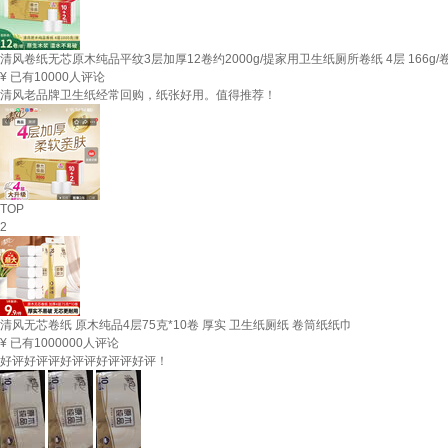
清风卷纸无芯原木纯品平纹3层加厚12卷约2000g/提家用卫生纸厕所卷纸 4层 166g/卷
¥
已有10000人评论
清风老品牌卫生纸经常回购，纸张好用。值得推荐！
TOP
2
清风无芯卷纸 原木纯品4层75克*10卷 厚实 卫生纸厕纸 卷筒纸纸巾
¥
已有1000000人评论
好评好评评好评评好评评好评！