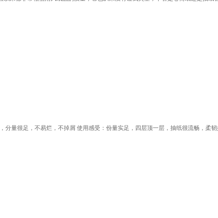
，分量很足，不易烂，不掉屑 使用感受：份量实足，四层顶一层，抽纸很流畅，柔韧