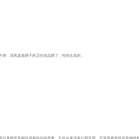
方便，清风是老牌子的卫生纸品牌了，性价比高的，
直以来都非常相信清风纸品的质量，它也从来没有让我失望，不管是卷筒纸还是抽纸