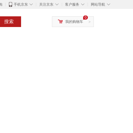
◇
◇
◇
◇
购
手机京东
关注京东
客户服务
网站导航
0
搜索
我的购物车
>