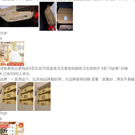
TOP
5
清风卷纸云柔纯品4层压花70克提装无芯卷筒纸厕纸卫生纸纸巾 4层 70g/卷*10卷
¥
已有5000人评论
品牌：一直用这个，比其他品牌都好用，大品牌值得信赖 质量：质量好，厚实不易破
TOP
6