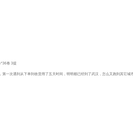
36卷 3提
，第一次遇到从下单到收货用了五天时间，明明都已经到了武汉，怎么又跑到其它城