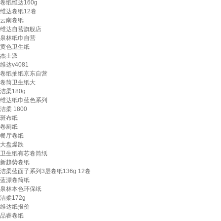
卷纸维达160g
维达卷纸12卷
云南卷纸
维达自营旗舰店
泉林纸巾自营
黄色卫生纸
杰士派
维达v4081
卷纸抽纸京东自营
卷筒卫生纸大
洁柔180g
维达纸巾蓝色系列
洁柔 1800
斑布纸
卷厕纸
餐厅卷纸
大盘爆跌
卫生纸有芯卷筒纸
新趋势卷纸
洁柔蓝面子系列3层卷纸136g 12卷
蓝漂卷筒纸
泉林本色环保纸
洁柔172g
维达纸报价
品睿卷纸