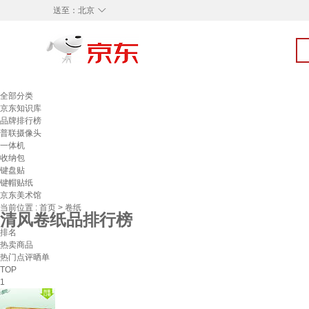
◇
送至：
北京
全部分类
京东知识库
品牌排行榜
普联摄像头
一体机
收纳包
键盘贴
键帽贴纸
京东美术馆
当前位置 :
首页
>
卷纸
清风卷纸品排行榜
排名
热卖商品
热门点评晒单
TOP
1