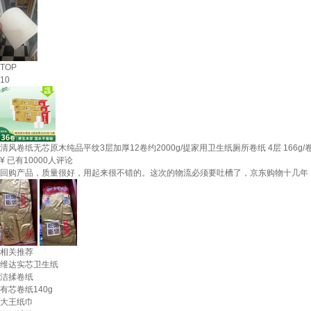
TOP
10
清风卷纸无芯原木纯品平纹3层加厚12卷约2000g/提家用卫生纸厕所卷纸 4层 166g/卷*
¥
已有10000人评论
回购产品，质量很好，用起来很不错的。这次的物流必须要吐槽了，京东购物十几年
相关推荐
维达实芯卫生纸
洁揉卷纸
有芯卷纸140g
大王纸巾