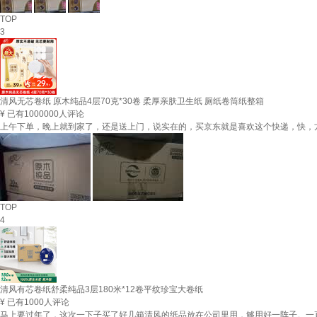
TOP
3
清风无芯卷纸 原木纯品4层70克*30卷 柔厚亲肤卫生纸 厕纸卷筒纸整箱
¥
已有1000000人评论
上午下单，晚上就到家了，还是送上门，说实在的，买京东就是喜欢这个快递，快，
TOP
4
清风有芯卷纸舒柔纯品3层180米*12卷平纹珍宝大卷纸
¥
已有1000人评论
马上要过年了，这次一下子买了好几箱清风的纸品放在公司里用，够用好一阵子。一