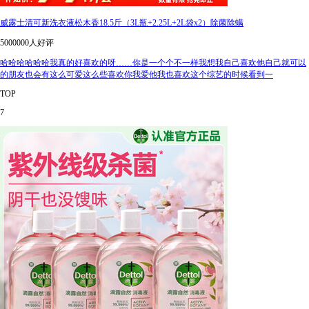
威露士清可新洗衣液松木香18.5斤（3L瓶+2.25L+2L袋x2）除菌除螨
5000000人好评
哈哈哈哈哈哈我真的好喜欢的呀……你是一个个不一样我想我自己喜欢他自己就可以
的朋友也会有这么可爱这么些喜欢你我爱他我也喜欢这个综艺的时候看到一
TOP
7