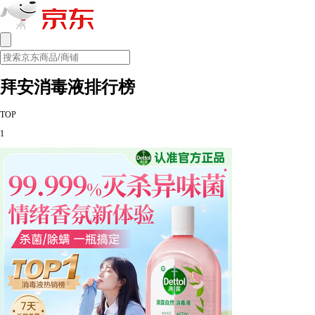
拜安消毒液排行榜
TOP
1