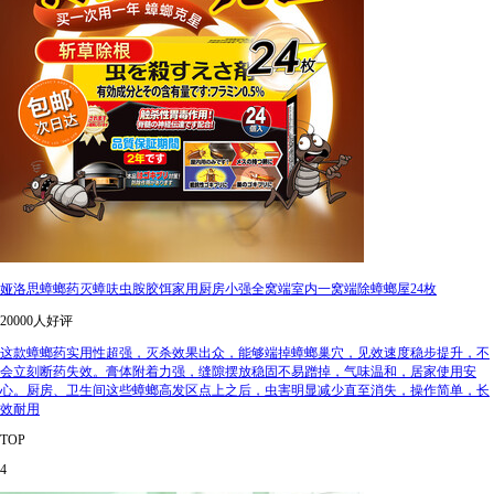
娅洛思蟑螂药灭蟑呋虫胺胶饵家用厨房小强全窝端室内一窝端除蟑螂屋24枚
20000人好评
这款蟑螂药实用性超强，灭杀效果出众，能够端掉蟑螂巢穴，见效速度稳步提升，不
会立刻断药失效。膏体附着力强，缝隙摆放稳固不易蹭掉，气味温和，居家使用安
心。厨房、卫生间这些蟑螂高发区点上之后，虫害明显减少直至消失，操作简单，长
效耐用
TOP
4