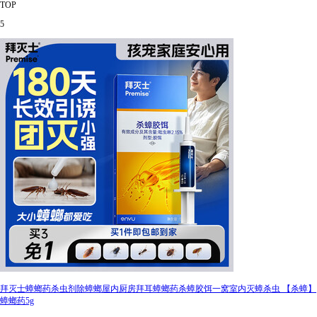
TOP
5
拜灭士蟑螂药杀虫剂除蟑螂屋内厨房拜耳蟑螂药杀蟑胶饵一窝室内灭蟑杀虫 【杀蟑】
蟑螂药5g