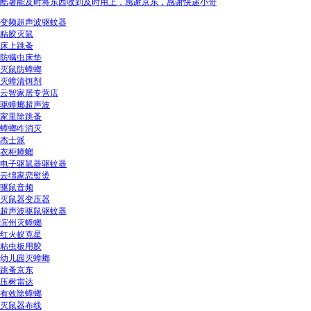
酷暑能及时将东西收到及时用上，感谢京东，感谢快递小哥
变频超声波驱蚊器
粘胶灭鼠
床上跳蚤
防螨虫床垫
灭鼠防蟑螂
灭蟑清饵剂
云智家居专营店
驱蟑螂超声波
家里除跳蚤
蟑螂咋消灭
杰士派
衣柜蟑螂
电子驱鼠器驱蚊器
云绵家恋熨烫
驱鼠音频
灭鼠器变压器
超声波驱鼠驱蚊器
滨州灭蟑螂
红火蚁克星
粘虫板用胶
幼儿园灭蟑螂
跳蚤京东
压树雷达
有效除蟑螂
灭鼠器布线