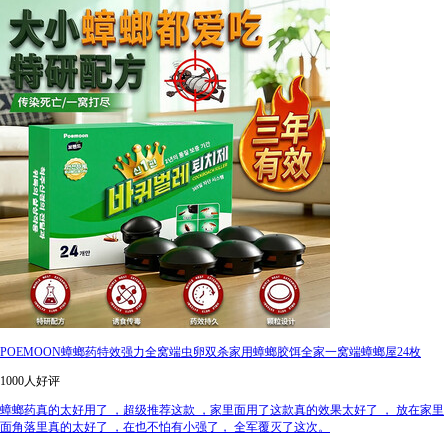
POEMOON蟑螂药特效强力全窝端虫卵双杀家用蟑螂胶饵全家一窝端蟑螂屋24枚
1000人好评
蟑螂药真的太好用了 ，超级推荐这款 ，家里面用了这款真的效果太好了 ， 放在家里
面角落里真的太好了 ，在也不怕有小强了， 全军覆灭了这次。