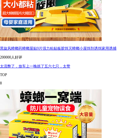
黑旋风蟑螂药蟑螂屋贴9片强力粘贴板胶饵灭蟑螂小屋饵剂诱饵家用诱捕
200000人好评
太流弊了，放车上一晚抓了五六七只，太赞
TOP
8