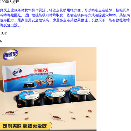
10000人好评
拜灭士这款杀蟑胶饵操作灵活，针管点状挤用很方便，可以精准点在缝隙、橱柜死角
等蟑螂藏匿处。适口性强能吸引蟑螂取食，依靠连锁传毒方式清除巢穴蟑螂。药剂为
低毒配方，居家使用安全性较高，少量多点布药效果更佳，长效灭杀，能有效杜绝蟑
螂反复出没。
TOP
6