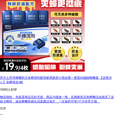
拜灭士拜耳蟑螂药灭杀蟑饵剂胶饵家用厨房小强全窝一窝室内端除蟑螂屋 【适用30
㎡】杀蟑饵盒4枚
50000人好评
物流很快，包装及商品完好无损，商品与描述一致，近期家里见有蟑螂活动就买了这
款灭蟑药，放在蟑螂容易出没及路过地方，一次放药可管3个月非常方便。
TOP