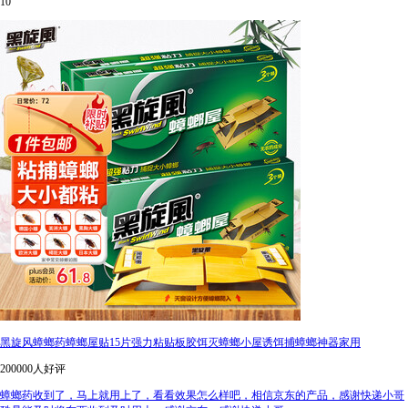
10
黑旋风蟑螂药蟑螂屋贴15片强力粘贴板胶饵灭蟑螂小屋诱饵捕蟑螂神器家用
200000人好评
蟑螂药收到了，马上就用上了，看看效果怎么样吧，相信京东的产品，感谢快递小哥