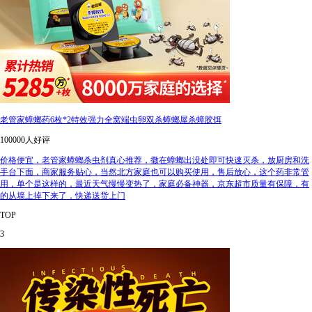
老管家蟑螂药6枚*2特效强力全窝端虫卵双杀蟑螂屋杀蟑胶饵
100000人好评
价格便宜，老管家蟑螂杀虫剂真心推荐，撒在蟑螂出没处即可快速灭杀，放厨房和洗
手台下面，商家服务贴心，当然北方家庭也可以购买使用，售后放心，这个药非常管
用，单个是这样的，最近天气慢慢变热了，家庭必备神器，京东超市质量有保障，有
的从墙上掉下来了，快递送货上门
TOP
3