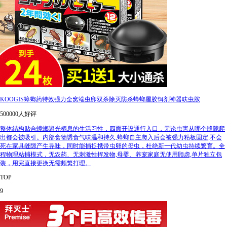
KOOGIS蟑螂药特效强力全窝端虫卵双杀除灭防杀蟑螂屋胶饵剂神器呋虫胺
500000人好评
整体结构贴合蟑螂避光栖息的生活习性，四面开设通行入口，无论虫害从哪个缝隙爬
出都会被吸引。内部食物诱食气味温和持久,蟑螂自主爬入后会被强力粘板固定,不会
死在家具缝隙产生异味，同时能捕捉携带虫卵的母虫，杜绝新一代幼虫持续繁育。全
程物理粘捕模式，无农药、无刺激性挥发物,母婴、养宠家庭无使用顾虑,单片独立包
装，用完直接更换无需频繁打理。
TOP
9