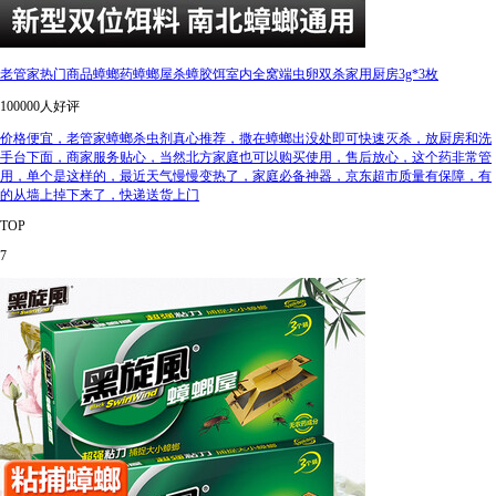
老管家热门商品蟑螂药蟑螂屋杀蟑胶饵室内全窝端虫卵双杀家用厨房3g*3枚
100000人好评
价格便宜，老管家蟑螂杀虫剂真心推荐，撒在蟑螂出没处即可快速灭杀，放厨房和洗
手台下面，商家服务贴心，当然北方家庭也可以购买使用，售后放心，这个药非常管
用，单个是这样的，最近天气慢慢变热了，家庭必备神器，京东超市质量有保障，有
的从墙上掉下来了，快递送货上门
TOP
7