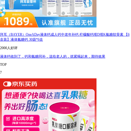
拜耳（BAYER）OneADay液体钙成人钙中老年补钙 柠檬酸钙维D维K氨糖软骨素 【6
盒装】液体氨糖钙 30袋*6盒
2000人好评
液体钙收到了，钙和氨糖同补，送给老人的，抓紧喝起来，期待效果
TOP
7