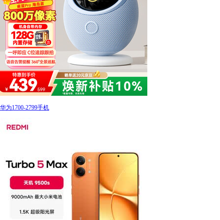
华为1700-2799手机