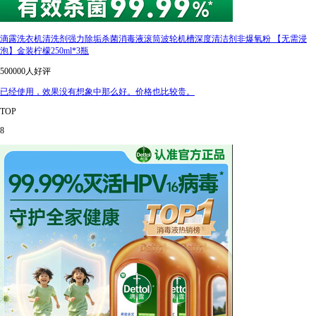
滴露洗衣机清洗剂强力除垢杀菌消毒液滚筒波轮机槽深度清洁剂非爆氧粉 【无需浸
泡】金装柠檬250ml*3瓶
500000人好评
已经使用，效果没有想象中那么好。价格也比较贵。
TOP
8