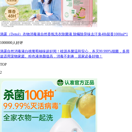
滴露（Dettol）衣物消毒液自然香氛洗衣除菌液 除螨除异味去汗臭48h留香1000ml*1
1000000人好评
滴露自然消毒液白桃葡萄柚味超好闻！植源杀菌温和安心，杀灭99.999%细菌，多用
途适用宠物家庭。粉色液体颜值高，消毒不刺鼻，居家必备好物！
TOP
2