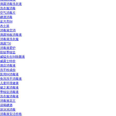
滴露消毒洗衣液
洗衣服消毒
空气消毒片
碘酒消毒
蓝月亮84
杰士派
消毒液空消
滴露地板消毒液
消毒液洗衣服
滴露750
消毒液爱护
双链季铵盐
威猛先生84除菌液
威露士特价
酒店消毒液
洗手粉成份
医用84消毒液
免洗洗手消毒液
儿童环境健康
健之素消毒液
季铵盐消毒液
洗衣服消毒液
消毒液花王
误喝碘酒
游泳池消毒
消毒液安洁价格