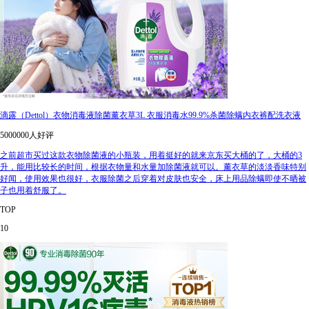
滴露（Dettol）衣物消毒液除菌薰衣草3L 衣服消毒水99.9%杀菌除螨内衣裤配洗衣液
5000000人好评
之前超市买过这款衣物除菌液的小瓶装，用着挺好的就来京东买大桶的了，大桶的3
升，能用比较长的时间，根据衣物量和水量加除菌液就可以。薰衣草的淡淡香味特别
好闻，使用效果也很好，衣服除菌之后穿着对皮肤也安全，床上用品除螨即使不晒被
子也用着舒服了。
TOP
10