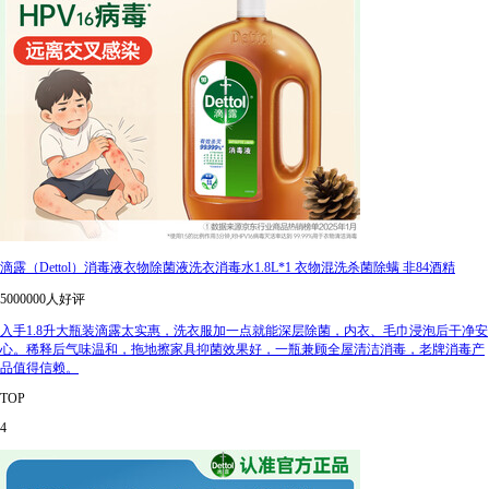
滴露（Dettol）消毒液衣物除菌液洗衣消毒水1.8L*1 衣物混洗杀菌除螨 非84酒精
5000000人好评
入手1.8升大瓶装滴露太实惠，洗衣服加一点就能深层除菌，内衣、毛巾浸泡后干净安
心。稀释后气味温和，拖地擦家具抑菌效果好，一瓶兼顾全屋清洁消毒，老牌消毒产
品值得信赖。
TOP
4