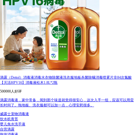
滴露（Dettol）消毒液消毒水衣物除菌液洗衣服地板杀菌除螨消毒喷雾片非84次氯酸
【灭活HPV16】消毒液松木1.8L*2瓶
500000人好评
滴露消毒液，家中常备，闻到那个味道就觉得很安心，这次入手一组，应该可以用蛮
长时间了。拖地板、洗衣服都可以加一点，心理安慰很多。
威露士宠物消毒液
饮水机青苔
婴儿免水洗手液
自营滴露
拖地消毒液