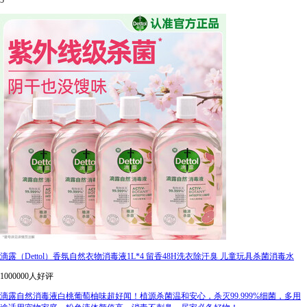
5
滴露（Dettol）香氛自然衣物消毒液1L*4 留香48H洗衣除汗臭 儿童玩具杀菌消毒水
1000000人好评
滴露自然消毒液白桃葡萄柚味超好闻！植源杀菌温和安心，杀灭99.999%细菌，多用