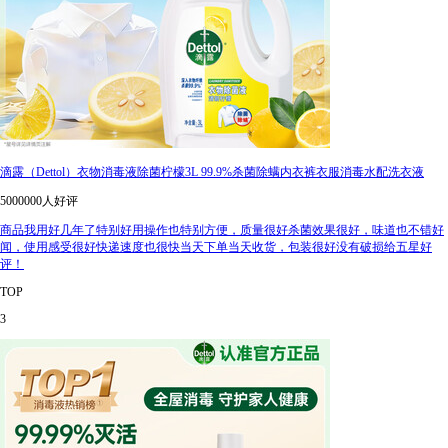
滴露（Dettol）衣物消毒液除菌柠檬3L 99.9%杀菌除螨内衣裤衣服消毒水配洗衣液
5000000人好评
商品我用好几年了特别好用操作也特别方便，质量很好杀菌效果很好，味道也不错好
闻，使用感受很好快递速度也很快当天下单当天收货，包装很好没有破损给五星好
评！
TOP
3