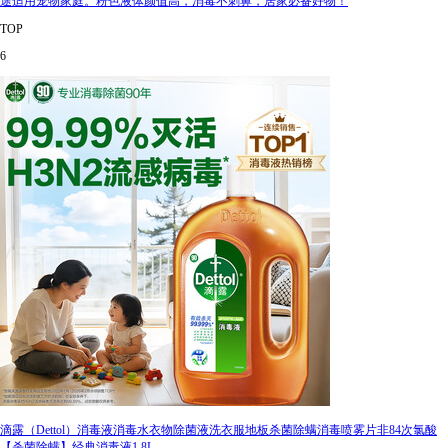
途适用宠物家庭。粉色液体颜值高，消毒不刺鼻，居家必备好物！
TOP
6
滴露（Dettol）消毒液消毒水衣物除菌液洗衣服地板杀菌除螨消毒喷雾片非84次氯酸
【杀菌除螨】经典消毒液1.8L