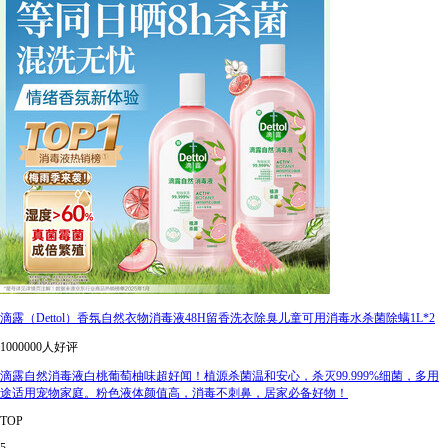
滴露（Dettol）香氛自然衣物消毒液48H留香洗衣除臭儿童可用消毒水杀菌除螨1L*2
1000000人好评
滴露自然消毒液白桃葡萄柚味超好闻！植源杀菌温和安心，杀灭99.999%细菌，多用
途适用宠物家庭。粉色液体颜值高，消毒不刺鼻，居家必备好物！
TOP