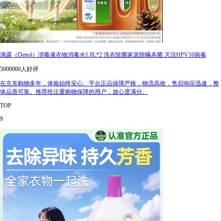
滴露（Dettol）消毒液衣物消毒水1.8L*2 洗衣除菌家居除螨杀菌 灭活HPV16病毒
5000000人好评
在京东购物多年，体验始终安心。平台正品保障严格，物流高效，售后响应迅速，整
体品质可靠。推荐给注重购物保障的用户，放心度满分。
TOP
9