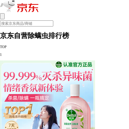
京东自营除螨虫排行榜
TOP
1