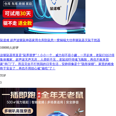
鼠道难 超声波驱鼠神器家用仓库防鼠患一窝锅端大功率驱鼠器灭鼠干扰器
100000人好评
这驱鼠器简直是“鼠界噩梦”！小小一个，威力却不容小觑，一开起来，老鼠们估计得
集体搬家。超声波无声无息，人类听不见，老鼠却吓得魂飞魄散，再也不敢来我
家“串门”了。而且完全不打扰我的日常生活，安静得像是个“隐形保镖”‍。家里的粮食
终于安全了，再也不用担心被“偷吃”了！
TOP
3