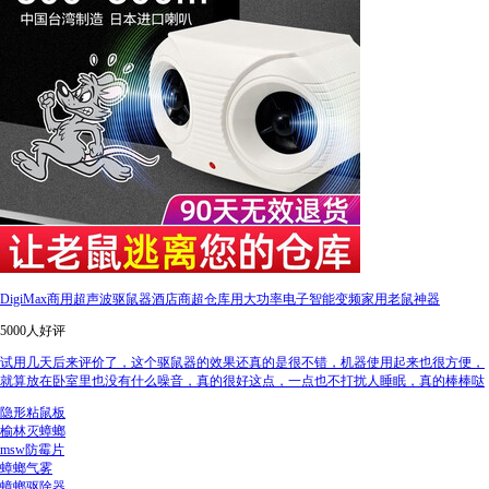
DigiMax商用超声波驱鼠器酒店商超仓库用大功率电子智能变频家用老鼠神器
5000人好评
试用几天后来评价了，这个驱鼠器的效果还真的是很不错，机器使用起来也很方便，
就算放在卧室里也没有什么噪音，真的很好这点，一点也不打扰人睡眠，真的棒棒哒
隐形粘鼠板
榆林灭蟑螂
msw防霉片
蟑螂气雾
蟑螂驱除器