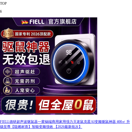
TOP
6
FIELL德研超声波驱鼠器一窝锅端商用家用强力灭老鼠克星AI变频驱鼠神器 400㎡ 升
级至尊【阻燃材质】智能变频强效 【2026最新批次】