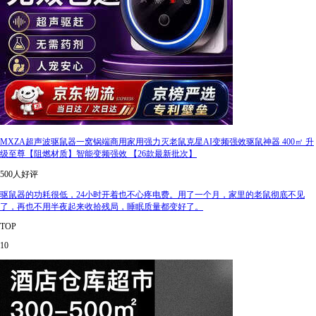
MXZA超声波驱鼠器一窝锅端商用家用强力灭老鼠克星AI变频强效驱鼠神器 400㎡ 升
级至尊【阻燃材质】智能变频强效 【26款最新批次】
500人好评
驱鼠器的功耗很低，24小时开着也不心疼电费。用了一个月，家里的老鼠彻底不见
了，再也不用半夜起来收拾残局，睡眠质量都变好了。
TOP
10