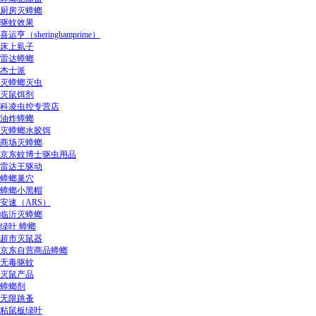
厨房灭蟑螂
驱蚊效果
喜运亨（sheringhamprime）
床上虱子
雷达蟑螂
杰士派
灭蟑螂灭虫
灭鼠饵剂
科凌虫控专营店
油炸蟑螂
灭蟑螂水胶饵
商场灭蟑螂
京东蚊博士驱虫用品
雷达王驱动
蟑螂巢穴
蟑螂小黑帽
安速（ARS）
临沂灭蟑螂
绿叶 蟑螂
超市灭鼠器
京东自营商品蟑螂
无毒驱蚊
灭鼠产品
蟑螂剂
无限跳蚤
粘鼠板绿叶