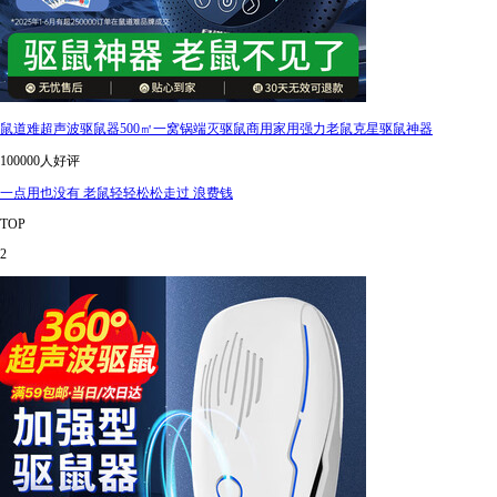
鼠道难超声波驱鼠器500㎡一窝锅端灭驱鼠商用家用强力老鼠克星驱鼠神器
100000人好评
一点用也没有 老鼠轻轻松松走过 浪费钱
TOP
2