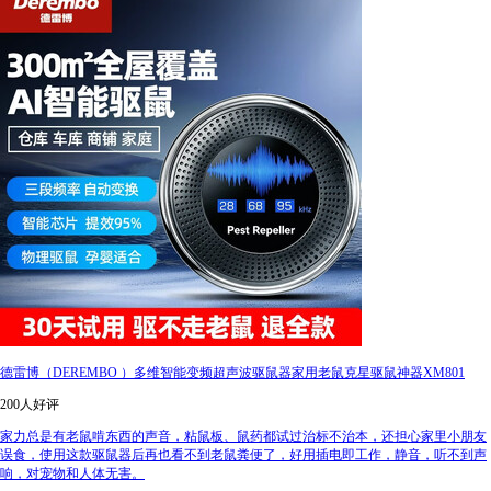
德雷博（DEREMBO ）多维智能变频超声波驱鼠器家用老鼠克星驱鼠神器XM801
200人好评
家力总是有老鼠啃东西的声音，粘鼠板、鼠药都试过治标不治本，还担心家里小朋友
误食，使用这款驱鼠器后再也看不到老鼠粪便了，好用插电即工作，静音，听不到声
响，对宠物和人体无害。