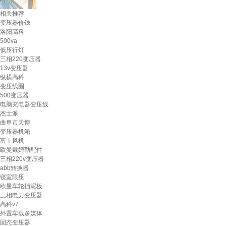
相关推荐
变压器价钱
洛阳高科
500va
低压行灯
三相220变压器
13v变压器
纵横高科
变压线圈
500变压器
电脑充电器变压线
杰士派
曲阜市天博
变压器机箱
富士风机
欧曼戴姆勒配件
三相220v变压器
abb转换器
寝室限压
欧曼车轮挡泥板
三相电力变压器
高科v7
外置车载多媒体
固态变压器