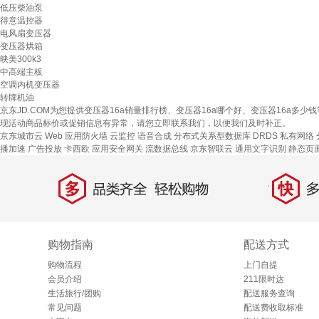
低压柴油泵
得意温控器
电风扇变压器
变压器烘箱
映美300k3
中高端主板
空调内机变压器
转牌机油
京东JD.COM为您提供变压器16a销量排行榜、变压器16a哪个好、变压器16a
现活动商品标价或促销信息有异常，请您立即联系我们，以便我们及时补正。
京东城市云
Web 应用防火墙
云监控
语音合成
分布式关系型数据库 DRDS
私有网络
播加速
广告投放
卡西欧
应用安全网关
流数据总线
京东智联云
通用文字识别
静态页
多
快
品类齐全，轻松购物
多仓
购物指南
配送方式
购物流程
上门自提
会员介绍
211限时达
生活旅行/团购
配送服务查询
常见问题
配送费收取标准