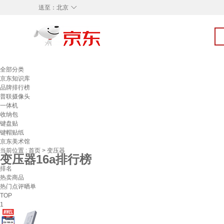
◇
送至：
北京
全部分类
京东知识库
品牌排行榜
普联摄像头
一体机
收纳包
键盘贴
键帽贴纸
京东美术馆
当前位置 :
首页
>
变压器
变压器16a排行榜
排名
热卖商品
热门点评晒单
TOP
1