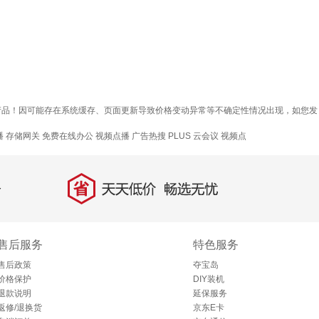
16a产品！因可能存在系统缓存、页面更新导致价格变动异常等不确定性情况出现，如您发
播
存储网关
免费在线办公
视频点播
广告热搜
PLUS 云会议
视频点
省
天天低价，畅选无忧
售后服务
特色服务
售后政策
夺宝岛
价格保护
DIY装机
退款说明
延保服务
返修/退换货
京东E卡