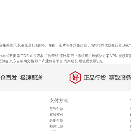
多少钱等相关资讯,从变压器16a价格、评价、图片等多方面比较，为您推荐优质变压器
分布式数据库 TiDB
京东万象
广告营销
流计算
云上系统可扩展解决方案
VPN
视频直
面加速
京东云帮助文档
城市产业服务平台
商家成长
增值税发票识别
好
直发，极速配送
正品行货，精致服务
支付方式
货到付款
在线支付
分期付款
邮局汇款