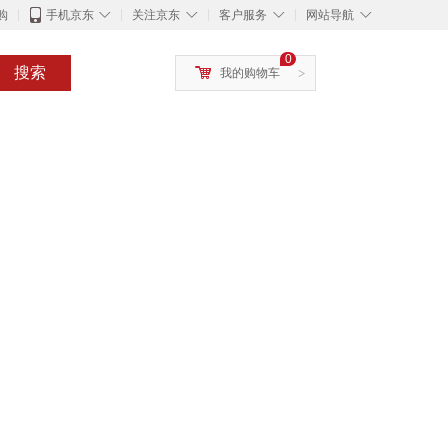
◇
◇
◇
◇
购
手机京东
关注京东
客户服务
网站导航
0
搜索
我的购物车
>