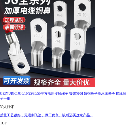
GEIYURIC JG6/10/25/35/50平方船用接线端子 镀锡紫铜 短铜鼻子单压线鼻子 接线端
子一批
39人好评
质量工艺很好，无毛刺飞边。做工优良。以后还买这家产品。
TOP