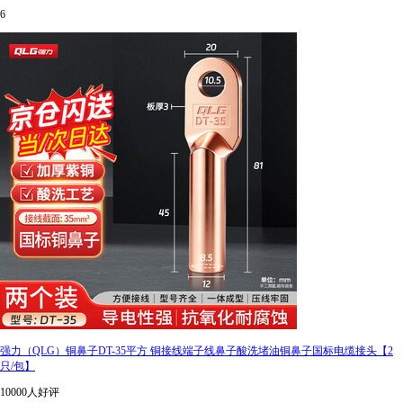
6
强力（QLG）铜鼻子DT-35平方 铜接线端子线鼻子酸洗堵油铜鼻子国标电缆接头【2
只/包】
10000人好评