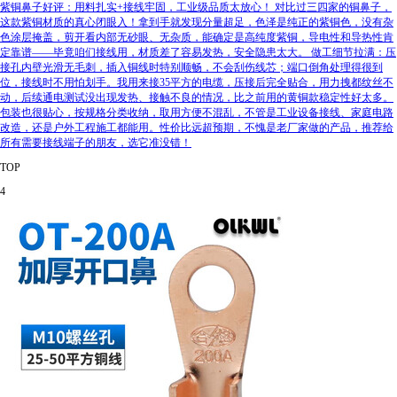
紫铜鼻子好评：用料扎实+接线牢固，工业级品质太放心！ 对比过三四家的铜鼻子，
这款紫铜材质的真心闭眼入！拿到手就发现分量超足，色泽是纯正的紫铜色，没有杂
色涂层掩盖，剪开看内部无砂眼、无杂质，能确定是高纯度紫铜，导电性和导热性肯
定靠谱——毕竟咱们接线用，材质差了容易发热，安全隐患太大。 做工细节拉满：压
接孔内壁光滑无毛刺，插入铜线时特别顺畅，不会刮伤线芯；端口倒角处理得很到
位，接线时不用怕划手。我用来接35平方的电缆，压接后完全贴合，用力拽都纹丝不
动，后续通电测试没出现发热、接触不良的情况，比之前用的黄铜款稳定性好太多。
包装也很贴心，按规格分类收纳，取用方便不混乱，不管是工业设备接线、家庭电路
改造，还是户外工程施工都能用。性价比远超预期，不愧是老厂家做的产品，推荐给
所有需要接线端子的朋友，选它准没错！
TOP
4