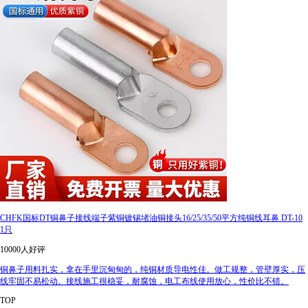
CHFK国标DT铜鼻子接线端子紫铜镀锡堵油铜接头16/25/35/50平方纯铜线耳鼻 DT-10
1只
10000人好评
铜鼻子用料扎实，拿在手里沉甸甸的，纯铜材质导电性佳。做工规整，管壁厚实，压
线牢固不易松动。接线施工很稳妥，耐腐蚀，电工布线使用放心，性价比不错。
TOP