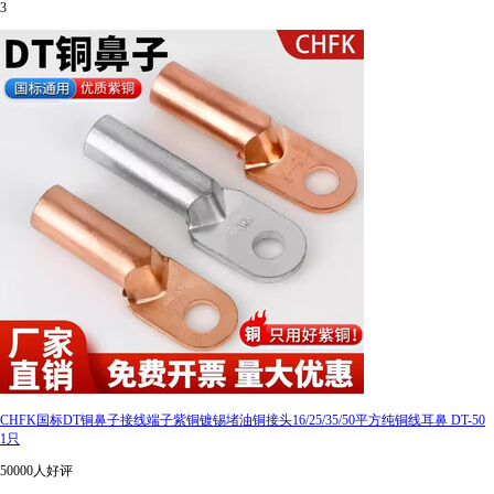
3
CHFK国标DT铜鼻子接线端子紫铜镀锡堵油铜接头16/25/35/50平方纯铜线耳鼻 DT-50
1只
50000人好评