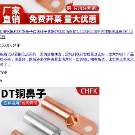
CHFK国标DT铜鼻子接线端子紫铜镀锡堵油铜接头16/25/35/50平方纯铜线耳鼻 DT-16
1只
10000人好评
抱着试试看的心态买的，因为价格便宜，没想到收到货质量这么好，太意外啦！产品
很不错，质量好，以后还来你家买非常满意的一次购物，物有所值，比实体店里实惠
多了！
TOP
9