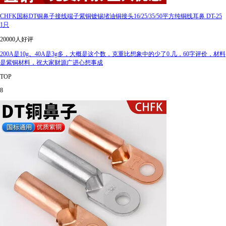
CHFK国标DT铜鼻子接线端子紫铜镀锡堵油铜接头16/25/35/50平方纯铜线耳鼻 DT-25
1只
20000人好评
200A是10g。40A是3g多，大概是这个数，克重比想象中的少了0.几，60字评价，材料
是紫铜材料，祝大家财源广进心想事成
TOP
8