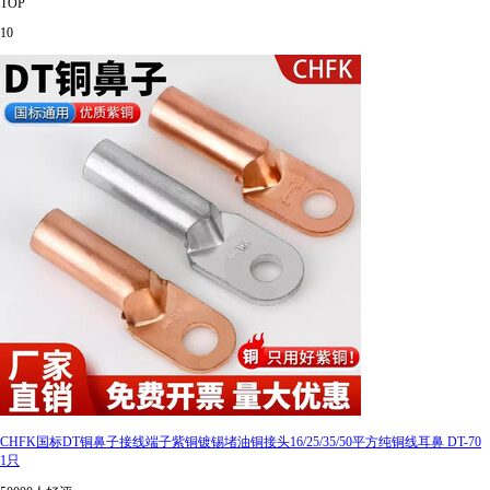
TOP
10
CHFK国标DT铜鼻子接线端子紫铜镀锡堵油铜接头16/25/35/50平方纯铜线耳鼻 DT-70
1只