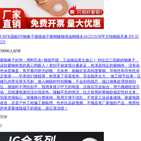
CHFK国标DT铜鼻子接线端子紫铜镀锡堵油铜接头16/25/35/50平方纯铜线耳鼻 DT-35
1只
50000人好评
紫铜鼻子好评：用料扎实+接线牢固，工业级品质太放心！ 对比过三四家的铜鼻子，
这款紫铜材质的真心闭眼入！拿到手就发现分量超足，色泽是纯正的紫铜色，没有杂
色涂层掩盖，剪开看内部无砂眼、无杂质，能确定是高纯度紫铜，导电性和导热性肯
定靠谱——毕竟咱们接线用，材质差了容易发热，安全隐患太大。 做工细节拉满：压
接孔内壁光滑无毛刺，插入铜线时特别顺畅，不会刮伤线芯；端口倒角处理得很到
位，接线时不用怕划手。我用来接35平方的电缆，压接后完全贴合，用力拽都纹丝不
动，后续通电测试没出现发热、接触不良的情况，比之前用的黄铜款稳定性好太多。
包装也很贴心，按规格分类收纳，取用方便不混乱，不管是工业设备接线、家庭电路
改造，还是户外工程施工都能用。性价比远超预期，不愧是老厂家做的产品，推荐给
所有需要接线端子的朋友，选它准没错！
TOP
2