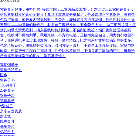
50000人好评
紫铜鼻子好评：用料扎实+接线牢固，工业级品质太放心！ 对比过三四家的铜鼻子，
这款紫铜材质的真心闭眼入！拿到手就发现分量超足，色泽是纯正的紫铜色，没有杂
色涂层掩盖，剪开看内部无砂眼、无杂质，能确定是高纯度紫铜，导电性和导热性肯
定靠谱——毕竟咱们接线用，材质差了容易发热，安全隐患太大。 做工细节拉满：压
接孔内壁光滑无毛刺，插入铜线时特别顺畅，不会刮伤线芯；端口倒角处理得很到
位，接线时不用怕划手。我用来接35平方的电缆，压接后完全贴合，用力拽都纹丝不
动，后续通电测试没出现发热、接触不良的情况，比之前用的黄铜款稳定性好太多。
包装也很贴心，按规格分类收纳，取用方便不混乱，不管是工业设备接线、家庭电路
改造，还是户外工程施工都能用。性价比远超预期，不愧是老厂家做的产品，推荐给
所有需要接线端子的朋友，选它准没错！
镀锡铜鼻子
铜鼻子25平方
固乡
铜鼻子35
185铜鼻子
25铜鼻子
铜鼻子25
35铜鼻子
y型端子
京东自营资质
杰士派
线夹金具
低压茶台
亿兴电力