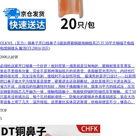
OLKWL（瓦力）铜鼻子开口线鼻子A级加厚紫铜接地铜线耳25 35 50平方铜端子电线
电缆铜接头 酸洗OT-200A(20只)
2000人好评
必须给这家开口铜鼻一个好评！收到货第一感觉就是沉甸甸的，紫铜材质非常厚实，
拿在手里很有分量，完全不是那种薄如纸片的劣质货。表面镀层光亮均匀，内径也打
磨得很光滑，完全没有毛刺，接线时不会划伤导线。 最满意的是开口设计——以前用
闭口鼻子接大平方线简直是噩梦，硬塞进去还容易断丝。这款直接开口卡进去再压，
省力不说，压接后的包裹性特别好，用钳子拽都拽不掉。我拿16平方的线试压，压完
后铜套和线芯几乎融为一体，接触电阻极小，电烙铁焊锡时吃锡也非常顺畅。 买了50
只基本没有残次品，每个孔径都标准统一。防氧化的紫铜本色看着就踏实，装在大功
率设备上用了几天，温升很低。这质量比实体店还靠谱，价格却便宜不少，够良心。
TOP
5