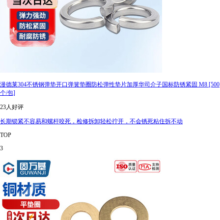
漫德莱304不锈钢弹垫开口弹簧垫圈防松弹性垫片加厚华司介子国标防锈紧固 M8 [500
个/包]
23人好评
长期锁紧不容易和螺杆咬死，检修拆卸轻松拧开，不会锈死粘住拆不动
TOP
3