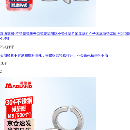
漫德莱304不锈钢弹垫开口弹簧垫圈防松弹性垫片加厚华司介子国标防锈紧固 M6 [500
个/包]
23人好评
长期锁紧不容易和螺杆咬死，检修拆卸轻松拧开，不会锈死粘住拆不动
TOP
2