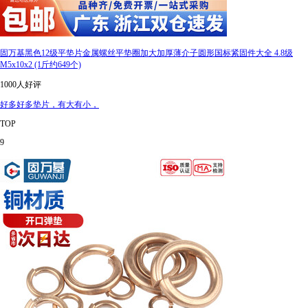
固万基黑色12级平垫片金属螺丝平垫圈加大加厚薄介子圆形国标紧固件大全 4.8级
M5x10x2 (1斤约649个)
1000人好评
好多好多垫片，有大有小，
TOP
9