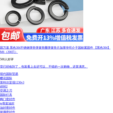
固万基 黑色304不锈钢弹垫弹簧垫圈弹簧垫片加厚华司介子国标紧固件 【黑色304】
M6（200只）
500人好评
货已经收到了，包装看上去还可以，不错的一次购物，还算满意。
现代国际贸易
樱花国际
英特尔至强1230v3
tl0002
空调之刃
国际灯具
阀门密封件
tg骨架油封
油封密封件
玻璃密封件