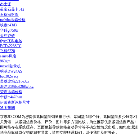
杰士派
蓝宝石显卡512
石棉密封圈
toshiba冰箱价格
映泰p43d3
华硕gt750ti
天纬瓷砖
flyco飞科电池
BCD-226STC
飞科6220
sanyo风扇
960gm
maxell刻录机
明基DW24AS
bcd302wacy
美菱冰箱221ue3cx
海尔冰箱bcd268wbcz
荣声冰箱价格
华硕m4a78vm
伊莱克斯冰柜尺寸
紧固垫圈
京东JD.COM为您提供紧固垫圈销量排行榜、紧固垫圈哪个好、紧固垫圈多少钱等相
关资讯，从紧固垫圈价格、评价、图片等多方面比较，为您推荐优质紧固垫圈产品！
因可能存在系统缓存、页面更新导致价格变动异常等不确定性情况出现，如您发现活
动商品标价或促销信息有异常，请您立即联系我们，以便我们及时补正。