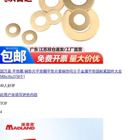
固万基 平垫圈 铜垫片平垫圈平垫片黄铜华司介子金属平垫国标紧固件大全
M8x16x1[50个]
40人好评
此用户未填写评价内容
TOP
4