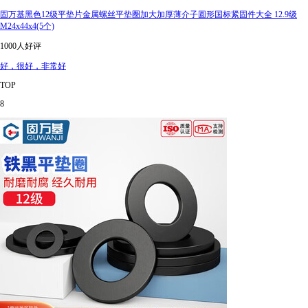
固万基黑色12级平垫片金属螺丝平垫圈加大加厚薄介子圆形国标紧固件大全 12.9级
M24x44x4(5个)
1000人好评
好，很好，非常好
TOP
8