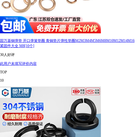
固万基铜弹垫 开口弹簧垫圈 青铜垫片弹性垫圈M2M3M4M5M6M8M10M12M14M16
紧固件大全 M8[10个]
30人好评
此用户未填写评价内容
TOP
10