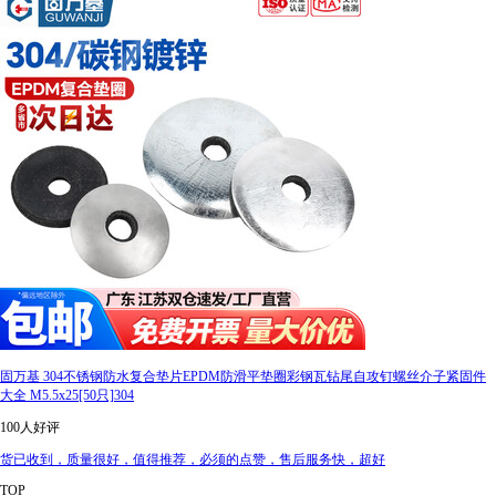
固万基 304不锈钢防水复合垫片EPDM防滑平垫圈彩钢瓦钻尾自攻钉螺丝介子紧固件
大全 M5.5x25[50只]304
100人好评
货已收到，质量很好，值得推荐，必须的点赞，售后服务快，超好
TOP