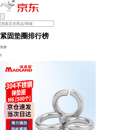
紧固垫圈排行榜
TOP
1