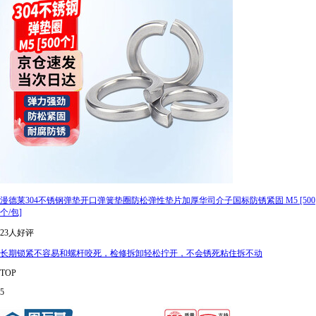
漫德莱304不锈钢弹垫开口弹簧垫圈防松弹性垫片加厚华司介子国标防锈紧固 M5 [500
个/包]
23人好评
长期锁紧不容易和螺杆咬死，检修拆卸轻松拧开，不会锈死粘住拆不动
TOP
5