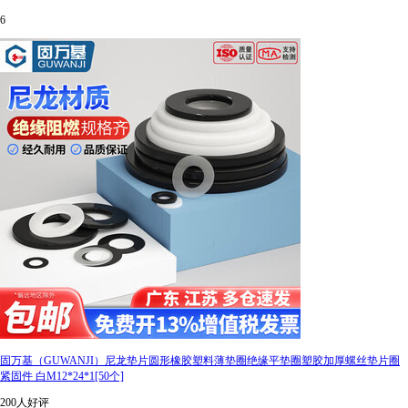
6
固万基（GUWANJI）尼龙垫片圆形橡胶塑料薄垫圈绝缘平垫圈塑胶加厚螺丝垫片圈
紧固件 白M12*24*1[50个]
200人好评