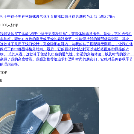
相于中袜子男春秋短袜透气休闲百搭浅口隐形袜男潮袜 WZ-43- 50双 均码
1000人好评
我最近购买了这款"相于中袜子男春秋短袜"，穿着体验非常出色。首先，它的透气性
非常好，即使在炎热的夏天或干燥的春秋季节，也能保持我的脚部舒适湿润。其次，
这款袜子采用了浅口设计，完全隐形在鞋内，与我的鞋子搭配得无懈可击，让我在休
闲或工作中都显得格外时尚。最后，它的百搭特性让我可以轻松搭配各种风格的衣
物。 总的来说，这款袜子凭借其出色的透气性，舒适的穿着体验，以及时尚的设计，
赢得了我的高度赞赏。我强烈推荐给追求舒适和时尚的朋友们，它绝对是你春秋季节
的理想选择。
TOP
8