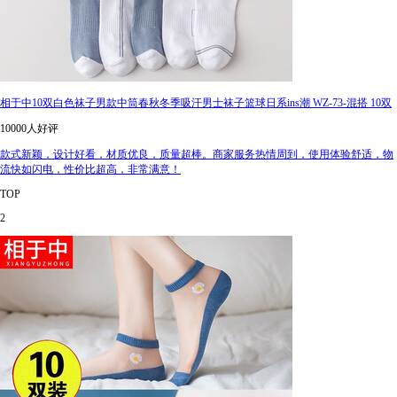
相于中10双白色袜子男款中筒春秋冬季吸汗男士袜子篮球日系ins潮 WZ-73-混搭 10双
10000人好评
款式新颖，设计好看，材质优良，质量超棒。商家服务热情周到，使用体验舒适，物
流快如闪电，性价比超高，非常满意！
TOP
2