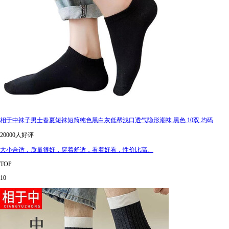
相于中袜子男士春夏短袜短筒纯色黑白灰低帮浅口透气隐形潮袜 黑色 10双 均码
20000人好评
大小合适，质量很好，穿着舒适，看着好看，性价比高。
TOP
10