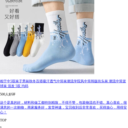
相于中5双袜子男袜秋冬百搭吸汗透气中筒袜潮流学院风中筒韩版街头袜 潮流中筒篮
球袜 混发 5双 均码
500人好评
这个是真的好，材料和做工都特别精致，不得不赞，包装物流也不错。真心喜欢，很
满意的一次购物，商家服务好，发货神速，宝贝收到后非常喜欢，买得放心，用得安
心！
TOP