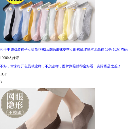
相于中10双装袜子女短筒丝袜ins潮隐形袜夏季女船袜薄玻璃丝水晶袜 10色 10双 均码
10000人好评
不好，拿来打开包褁就这样，不怎么样，图片到是拍得蛮好看，实际货是太差了
TOP
3