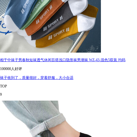
相于中袜子男春秋短袜透气休闲百搭浅口隐形袜男潮袜 WZ-43-混色5双装 均码
100000人好评
袜子收到了，质量很好，穿着舒服，大小合适
TOP
9