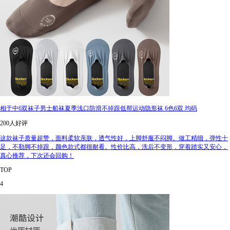
相于中6双袜子男士船袜夏季浅口防滑不掉跟低帮运动隐形袜 6色6双 均码
200人好评
这款袜子质量超赞，面料柔软亲肤，透气性好，上脚舒服不闷脚。做工精细，弹性十
足，不勒脚不掉跟，颜色款式都很耐看。性价比高，洗后不变形，穿着踏实又安心，
真心推荐，下次还会回购！
TOP
4