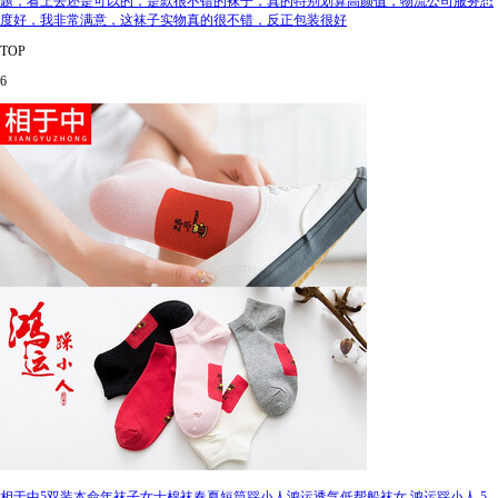
题，看上去还是可以的，是款很不错的袜子，真的特别划算高颜值，物流公司服务态
度好，我非常满意，这袜子实物真的很不错，反正包装很好
TOP
6
相于中5双装本命年袜子女士棉袜春夏短筒踩小人鸿运透气低帮船袜女 鸿运踩小人 5