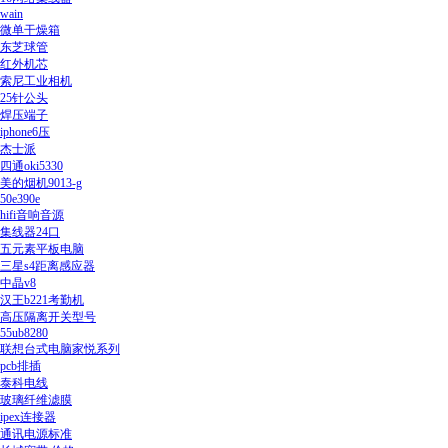
wain
微单干燥箱
东芝球管
红外机芯
索尼工业相机
25针公头
焊压端子
iphone6压
杰士派
四通oki5330
美的烟机9013-g
50e390e
hifi音响音源
集线器24口
五元素平板电脑
三星s4距离感应器
中晶v8
汉王b221考勤机
高压隔离开关型号
55ub8280
联想台式电脑家悦系列
pcb排插
泰科电线
玻璃纤维滤膜
ipex连接器
通讯电源标准