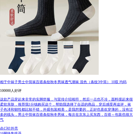
相于中袜子男士中筒袜百搭条纹秋冬男袜透气潮袜 混色（条纹3中筒） 10双 均码
100000人好评
这款产品穿起来非常的实脚舒服，与宣传介绍相符，然后一点也不冷，面料摸起来很
柔软亲肤，推荐我1分钱购买这个，帮助我选择了合适的商品，穿后感受再追评，袜
子色泽和韧性都比较不错，外观包装精美，是我想要的，正好也喜欢穿薄的，没有过
多的线头，男士中筒袜百搭条纹秋冬男袜，每次在京东上买东西，百搭～包装也很大
气
db15针外壳
16网络集线器