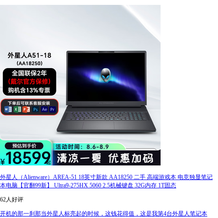
外星人（Alienware）AREA-51 18英寸新款 AA18250 二手 高端游戏本 电竞独显笔记
本电脑【官翻99新】 Ultra9-275HX 5060 2.5机械键盘 32G内存 1T固态
62人好评
开机的那一刹那当外星人标亮起的时候，这钱花得值，这是我第4台外星人笔记本