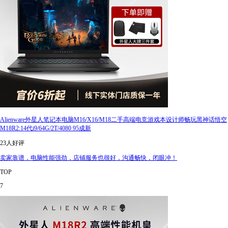
Alienware外星人笔记本电脑M16/X16/M18二手高端电竞游戏本设计师畅玩黑神话悟空
M18R2:14代i9/64G/2T/4080 95成新
23人好评
卖家靠谱，电脑性能强劲，店铺服务也很好，沟通畅快，闭眼冲！
TOP
7