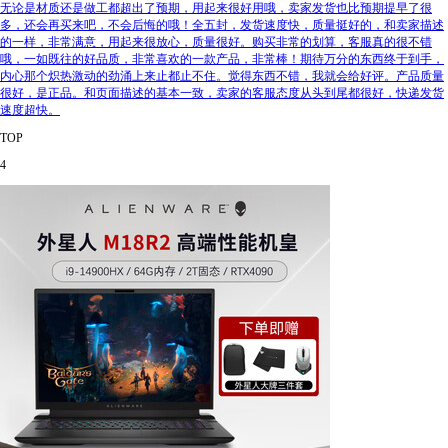
无论是材质还是做工都超出了预期，用起来很好用哦，卖家发货也比预期提早了很
多，还会再买来吧，不会后悔的哦！全五封，发货速度快，质量挺好的，和卖家描述
的一样，非常满意，用起来很放心，质量很好。购买非常的划算，客服真的很不错
哦，一如既往的好品质，非常喜欢的一款产品，非常棒！期待万分的东西终于到手，
内心那个炽热激动的劲涌上来止都止不住。觉得东西不错，我就会给好评。产品质量
很好，是正品。和页面描述的基本一致，卖家的客服态度从头到尾都很好，快递发货
速度超快。
TOP
4