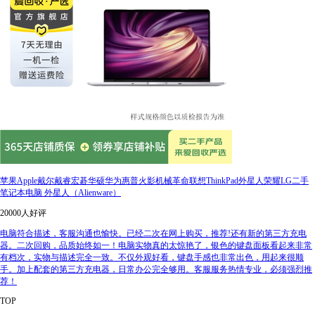
苹果Apple戴尔戴睿宏碁华硕华为惠普火影机械革命联想ThinkPad外星人荣耀LG二手
笔记本电脑 外星人（Alienware）
20000人好评
电脑符合描述，客服沟通也愉快。已经二次在网上购买，推荐!还有新的第三方充电
器。二次回购，品质始终如一！电脑实物真的太惊艳了，银色的键盘面板看起来非常
有档次，实物与描述完全一致。不仅外观好看，键盘手感也非常出色，用起来很顺
手。加上配套的第三方充电器，日常办公完全够用。客服服务热情专业，必须强烈推
荐！
TOP