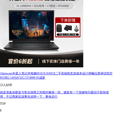
Alienware外星人笔记本电脑M16/X16/M18二手高端电竞游戏本设计师畅玩黑神话悟空
M18R2:14代i9/32G/1T/4090 95成新
23人好评
就是准备加硬盘与售后保障之间相对麻烦一些，键盘有一个按键有问题但不影响使
用，不过商家应该事先说明一下。整体还行
TOP
8