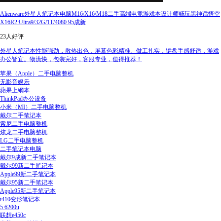
Alienware外星人笔记本电脑M16/X16/M18二手高端电竞游戏本设计师畅玩黑神话悟空
X16R2:Ultra9/32G/1T/4080 95成新
23人好评
外星人笔记本性能强劲，散热出色，屏幕色彩精准。做工扎实，键盘手感舒适，游戏
办公皆宜。物流快，包装完好，客服专业，值得推荐！
苹果（Apple）二手电脑整机
无影音娱乐
蘋果上網本
ThinkPad办公设备
小米（MI）二手电脑整机
戴尔二手笔记本
索尼二手电脑整机
炫龙二手电脑整机
LG二手电脑整机
二手笔记本电脑
戴尔9成新二手笔记本
戴尔99新二手笔记本
Apple99新二手笔记本
戴尔95新二手笔记本
Apple95新二手笔记本
t410变形笔记本
5 6200u
联想e450c