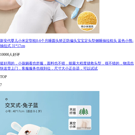
新安代婴儿小米定型枕0-6个月睡圆头矫正防偏头宝宝定头型侧睡抽拉枕头 蓝色小熊-
抽拉式 31*17cm
10000人好评
挺好用的，小孩躺着也舒服，面料也不错，能最大程度拯救头型，很不错的，物流也
快送货上门，客服服务也很到位，尺寸大小正合适，可以试试
TOP
7