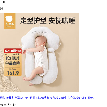
TOP
10
贝肽斯婴儿定型枕0-6个月圆头防偏头型宝宝枕头新生儿护颈枕0-2岁白粉色
50000人好评