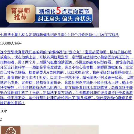
七彩博士婴儿枕头定型枕防偏头纠正头型0-6-12个月矫正新生儿1岁宝宝枕头
100000人好评
这个定型枕真是我们当爸妈的“偷懒神器”加“定心丸”！宝宝超爱仰睡，以前总担心睡
成扁头，现在他躺上去，可以四周拉紧定型，定型区自然就把小脑袋固定得正正的，
想翻都难。用了两个月，后脑勺弧度饱满圆润，小区宝妈都夸头型好看。 更惊喜的是
分区设计超科学——颈部是零高度过渡，完全不担心伤脊椎；侧睡区微微加高，宝宝
自己转头也顺畅。枕套是婴儿A类纯棉的，比口水巾还软，我家湿疹娃贴着睡都没泛
红。最懂我的是可水洗！吐奶、口水渍一冲就干净，阳光晒两小时又蓬松如新。 以前
试过毛巾卷、定型枕，娃都哭闹着甩开。这款他居然主动把小脸往枕头上蹭，躺上去
秒变安静，小手还抓着枕边自己哄自己。现在每晚看到枕头就咯咯笑，老母亲终于能
安心追剧刷手机了！当然，定型枕不是万能的，白天醒着时我们还是坚持让他多趴着
玩。但不得不说，这个好帮手让我们轻松养出了“圆头模板”，强烈安利给怕麻烦又想
娃好看的爸妈！
TOP
2