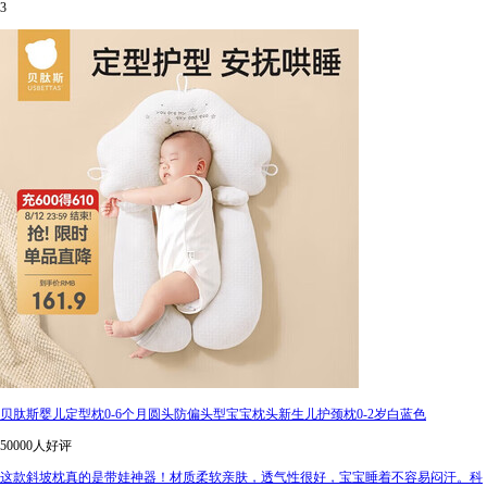
3
贝肽斯婴儿定型枕0-6个月圆头防偏头型宝宝枕头新生儿护颈枕0-2岁白蓝色
50000人好评
这款斜坡枕真的是带娃神器！材质柔软亲肤，透气性很好，宝宝睡着不容易闷汗。科