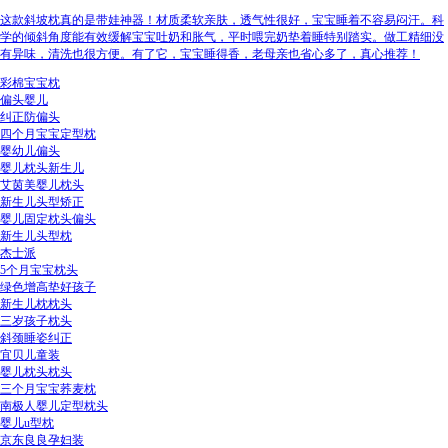
这款斜坡枕真的是带娃神器！材质柔软亲肤，透气性很好，宝宝睡着不容易闷汗。科
学的倾斜角度能有效缓解宝宝吐奶和胀气，平时喂完奶垫着睡特别踏实。做工精细没
有异味，清洗也很方便。有了它，宝宝睡得香，老母亲也省心多了，真心推荐！
彩棉宝宝枕
偏头婴儿
纠正防偏头
四个月宝宝定型枕
婴幼儿偏头
婴儿枕头新生儿
艾茵美婴儿枕头
新生儿头型矫正
婴儿固定枕头偏头
新生儿头型枕
杰士派
5个月宝宝枕头
绿色增高垫好孩子
新生儿枕枕头
三岁孩子枕头
斜颈睡姿纠正
宜贝儿童装
婴儿枕头枕头
三个月宝宝荞麦枕
南极人婴儿定型枕头
婴儿u型枕
京东良良孕妇装