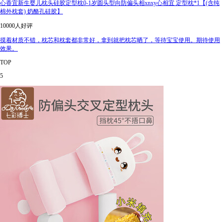
心香宜新生婴儿枕头硅胶定型枕0-1岁圆头型向防偏头相xnxy心相宜 定型枕*1【(含纯
棉外枕套) 奶酪孔硅胶】
10000人好评
摸着材质不错，枕芯和枕套都非常好，拿到就把枕芯晒了，等待宝宝使用。期待使用
效果。
TOP
5