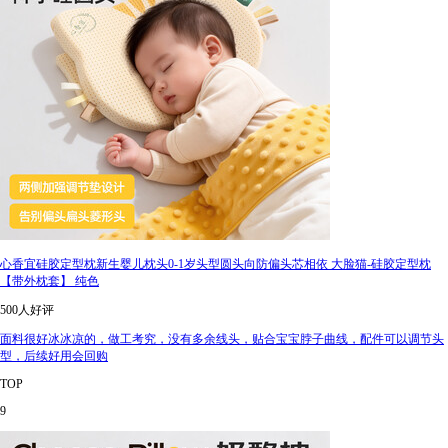
心香宜硅胶定型枕新生婴儿枕头0-1岁头型圆头向防偏头芯相依 大脸猫-硅胶定型枕
【带外枕套】 纯色
500人好评
面料很好冰冰凉的，做工考究，没有多余线头，贴合宝宝脖子曲线，配件可以调节头
型，后续好用会回购
TOP
9