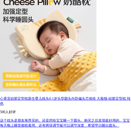
心香宜硅胶定型枕新生婴儿枕头0-1岁头型圆头向防偏头芯相依 大脸猫-硅胶定型枕 纯
色
500人好评
这个枕头是朋友推荐买的。还是想给宝宝睡一下圆头。购买之后发现挺好用的。宝宝
每天晚上睡觉都枕着用。还有两块调节板可以调节深度，希望早日睡出圆头。