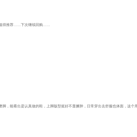
值得推荐……下次继续回购……
磨脚，能看出是认真做的鞋，上脚版型挺好不显臃肿，日常穿出去舒服也体面，这个