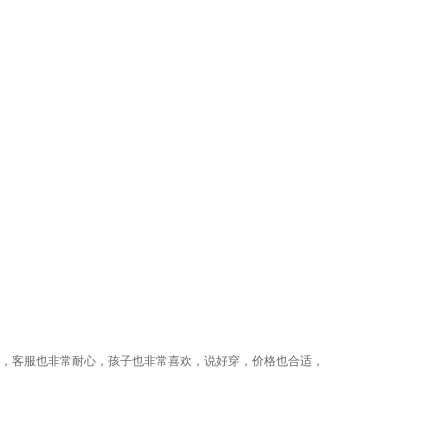
便，客服也非常耐心，孩子也非常喜欢，说好穿，价格也合适，