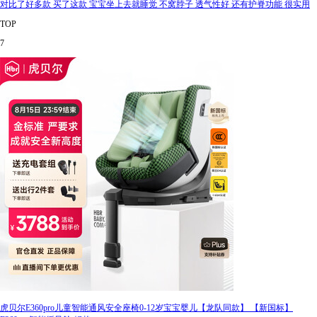
对比了好多款 买了这款 宝宝坐上去就睡觉 不窝脖子 透气性好 还有护脊功能 很实用
TOP
7
虎贝尔E360pro儿童智能通风安全座椅0-12岁宝宝婴儿【龙队同款】 【新国标】