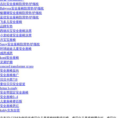
吉比安全座椅防滑垫/护颈枕
Babyvox安全座椅防滑垫/护颈枕
银珊瑚安全座椅防滑垫/护颈枕
蓝优安全座椅防滑垫/护颈枕
飞多儿安全座椅
品牌车垫
西德乐宝安全座椅凉席
小龙哈彼安全座椅凉席
月宝宝座椅
Sassy安全座椅防滑垫/护颈枕
环球娃娃儿童安全座椅
感恩感恩
koml安全座椅
灵犀护廊
concord transformer xt pro
安全座椅反向
安全座椅推广
贝贝卡西718
童佳贝贝安全提篮
britax b-ready
安全带固定安全座椅
安全座椅0--4
儿童座椅赛百斯
安全座椅恩亿
kiddy京东自营