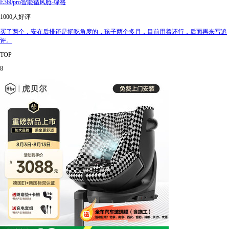
E360pro智能循风舱-绿格
1000人好评
买了两个，安在后排还是挺吃角度的，孩子两个多月，目前用着还行，后面再来写追
评。
TOP
8