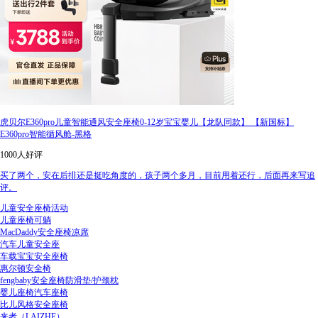
虎贝尔E360pro儿童智能通风安全座椅0-12岁宝宝婴儿【龙队同款】 【新国标】
E360pro智能循风舱-黑格
1000人好评
买了两个，安在后排还是挺吃角度的，孩子两个多月，目前用着还行，后面再来写追
评。
儿童安全座椅活动
儿童座椅可躺
MacDaddy安全座椅凉席
汽车儿童安全座
车载宝宝安全座椅
惠尔顿安全椅
fengbaby安全座椅防滑垫/护颈枕
婴儿座椅汽车座椅
比儿风格安全座椅
来者（LAIZHE）