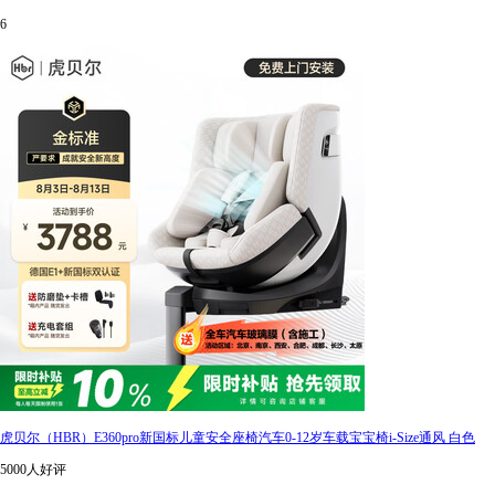
6
虎贝尔（HBR）E360pro新国标儿童安全座椅汽车0-12岁车载宝宝椅i-Size通风 白色
5000人好评