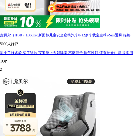
虎贝尔（HBR）E360pro新国标儿童安全座椅汽车0-12岁车载宝宝椅i-Size通风 绿格
5000人好评
对比了好多款 买了这款 宝宝坐上去就睡觉 不窝脖子 透气性好 还有护脊功能 很实用
TOP
2