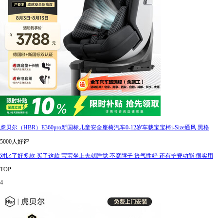
虎贝尔（HBR）E360pro新国标儿童安全座椅汽车0-12岁车载宝宝椅i-Size通风 黑格
5000人好评
对比了好多款 买了这款 宝宝坐上去就睡觉 不窝脖子 透气性好 还有护脊功能 很实用
TOP
4