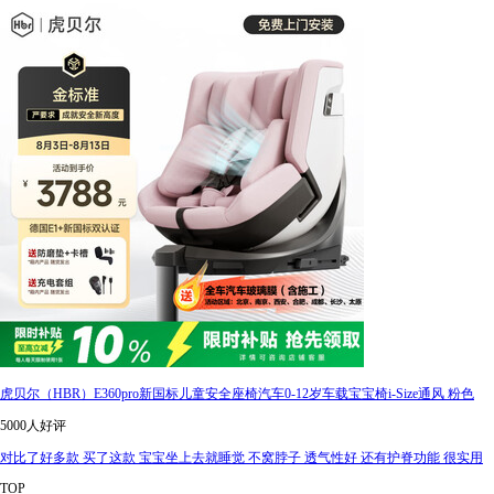
虎贝尔（HBR）E360pro新国标儿童安全座椅汽车0-12岁车载宝宝椅i-Size通风 粉色
5000人好评
对比了好多款 买了这款 宝宝坐上去就睡觉 不窝脖子 透气性好 还有护脊功能 很实用
TOP