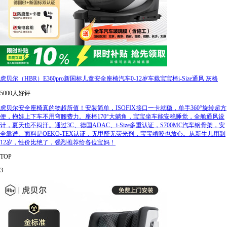
虎贝尔（HBR）E360pro新国标儿童安全座椅汽车0-12岁车载宝宝椅i-Size通风 灰格
5000人好评
虎贝尔安全座椅真的物超所值！安装简单，ISOFIX接口一卡就稳，单手360°旋转超方
便，抱娃上下车不用弯腰费力。座椅170°大躺角，宝宝坐车能安稳睡觉，全舱通风设
计，夏天也不闷汗。通过3C、德国ADAC、i-Size多重认证，S700MC汽车钢骨架，安
全靠谱。面料是OEKO-TEX认证，无甲醛无荧光剂，宝宝啃咬也放心。从新生儿用到
12岁，性价比绝了，强烈推荐给各位宝妈！
TOP
3