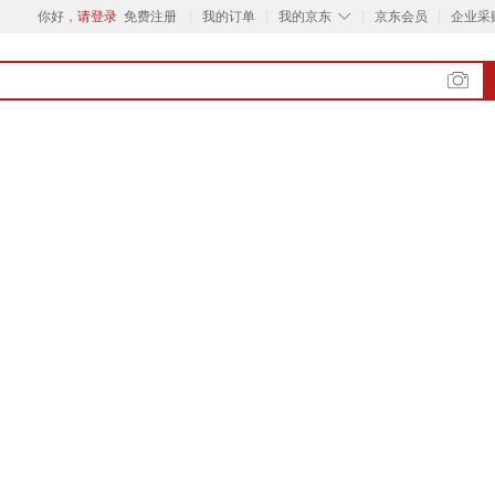
◇
你好，
请登录
免费注册
我的订单
我的京东
京东会员
企业采