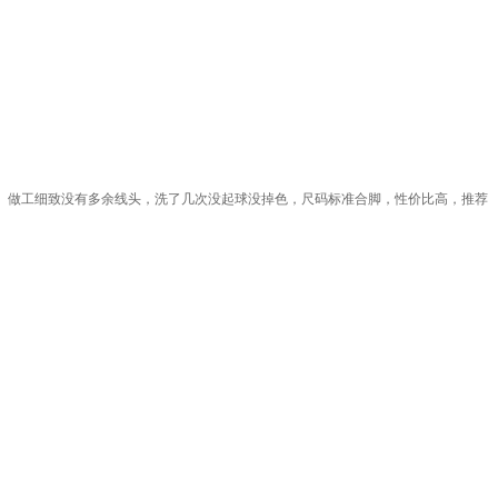
颜色正、做工细致没有多余线头，洗了几次没起球没掉色，尺码标准合脚，性价比高，推荐