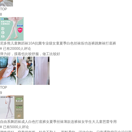
TOP
8
尼多熊儿童舞蹈袜10A抗菌专业级女童夏季白色丝袜练功连裤跳舞袜打底裤
¥
已有20000人评论
弹力好，摸着也比较舒服，做工比较好
TOP
9
自由系舞蹈袜成人白色打底裤女夏季丝袜薄款连裤袜女学生大儿童芭蕾专用
¥
已有5000人评论