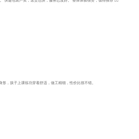
快递包装严实，送货也快，服务态度好。 整体体验很赞，值得推荐 👍🏻
身形，孩子上课练功穿着舒适，做工精细，性价比很不错。