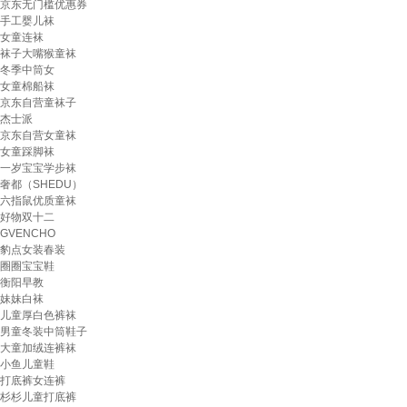
京东无门槛优惠券
手工婴儿袜
女童连袜
袜子大嘴猴童袜
冬季中筒女
女童棉船袜
京东自营童袜子
杰士派
京东自营女童袜
女童踩脚袜
一岁宝宝学步袜
奢都（SHEDU）
六指鼠优质童袜
好物双十二
GVENCHO
豹点女装春装
圈圈宝宝鞋
衡阳早教
妹妹白袜
儿童厚白色裤袜
男童冬装中筒鞋子
大童加绒连裤袜
小鱼儿童鞋
打底裤女连裤
杉杉儿童打底裤