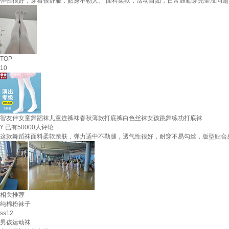
弹性很好，穿着很舒服，贴身不勒人。 面料柔软，活动自如，日常通勤穿完全没问题。 
TOP
10
智友伴女童舞蹈袜儿童连裤袜春秋薄款打底裤白色丝袜女孩跳舞练功打底袜
¥
已有50000人评论
这款舞蹈袜面料柔软亲肤，弹力适中不勒腿，透气性很好，耐穿不易勾丝，版型贴合
相关推荐
纯棉粉袜子
ss12
男孩运动袜