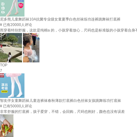
尼多熊儿童舞蹈袜10A抗菌专业级女童夏季白色丝袜练功连裤跳舞袜打底裤
¥
已有20000人评论
而穿着特别舒服，这款是纯棉a 的，小孩穿着放心，尺码也是标准版的小孩穿着合身
TOP
7
智友伴女童舞蹈袜儿童连裤袜春秋薄款打底裤白色丝袜女孩跳舞练功打底袜
¥
已有50000人评论
非常舒服的打底裤，孩子爱穿，不错，会回购，尺码也刚好，颜色也没有误差