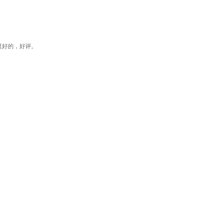
挺好的，好评。