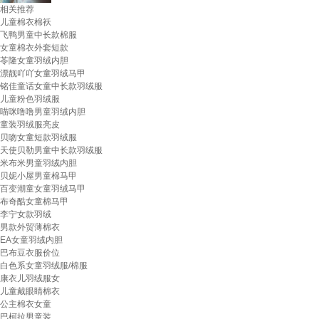
相关推荐
儿童棉衣棉袄
飞鸭男童中长款棉服
女童棉衣外套短款
苓隆女童羽绒内胆
漂靓吖吖女童羽绒马甲
铭佳童话女童中长款羽绒服
儿童粉色羽绒服
喵咪噜噜男童羽绒内胆
童装羽绒服亮皮
贝吻女童短款羽绒服
天使贝勒男童中长款羽绒服
米布米男童羽绒内胆
贝妮小屋男童棉马甲
百变潮童女童羽绒马甲
布奇酷女童棉马甲
李宁女款羽绒
男款外贸薄棉衣
EA女童羽绒内胆
巴布豆衣服价位
白色系女童羽绒服/棉服
康衣儿羽绒服女
儿童戴眼睛棉衣
公主棉衣女童
巴柯拉男童装