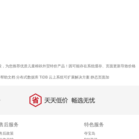
比较，为您推荐优质儿童棉袄外贸特价产品！因可能存在系统缓存、页面更新导致价格
云帮助文档
分布式数据库 TiDB
云上系统可扩展解决方案
静态页面加
省
天天低价，畅选无忧
售后服务
特色服务
售后政策
夺宝岛