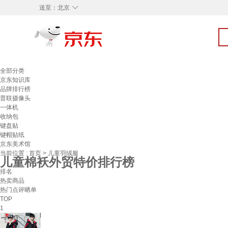
◇
送至：
北京
全部分类
京东知识库
品牌排行榜
普联摄像头
一体机
收纳包
键盘贴
键帽贴纸
京东美术馆
当前位置 :
首页
>
儿童羽绒服
儿童棉袄外贸特价排行榜
排名
热卖商品
热门点评晒单
TOP
1