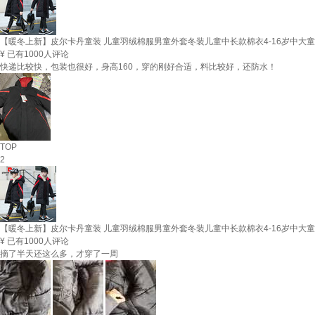
【暖冬上新】皮尔卡丹童装 儿童羽绒棉服男童外套冬装儿童中长款棉衣4-16岁中大童加
¥
已有1000人评论
快递比较快，包装也很好，身高160，穿的刚好合适，料比较好，还防水！
TOP
2
【暖冬上新】皮尔卡丹童装 儿童羽绒棉服男童外套冬装儿童中长款棉衣4-16岁中大童加
¥
已有1000人评论
摘了半天还这么多，才穿了一周