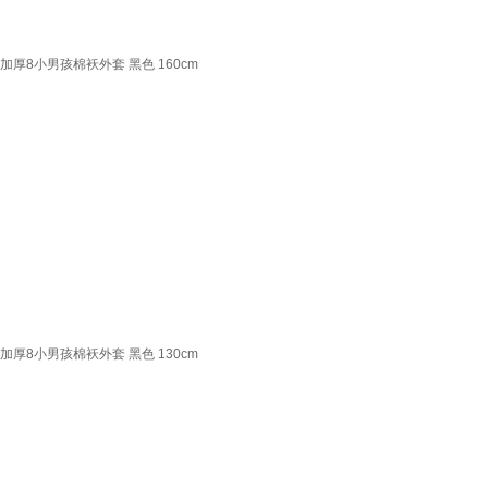
厚8小男孩棉袄外套 黑色 160cm
厚8小男孩棉袄外套 黑色 130cm