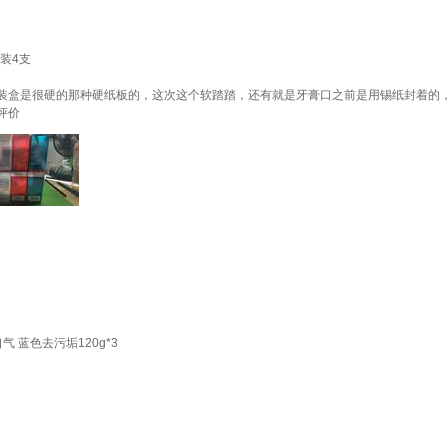
装4支
装盒是很硬的那种硬纸板的，这次这个软踏踏，还有就是牙膏口之前是用锡纸封着的
评价
 蓝色去污垢120g*3