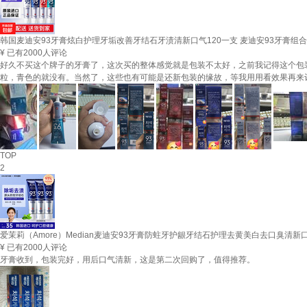
韩国麦迪安93牙膏炫白护理牙垢改善牙结石牙渍清新口气120一支 麦迪安93牙膏组合
¥
已有2000人评论
好久不买这个牌子的牙膏了，这次买的整体感觉就是包装不太好，之前我记得这个包
粒，青色的就没有。当然了，这些也有可能是还新包装的缘故，等我用用看效果再来
TOP
2
爱茉莉（Amore）Median麦迪安93牙膏防蛀牙护龈牙结石护理去黄美白去口臭清新口气
¥
已有2000人评论
牙膏收到，包装完好，用后口气清新，这是第二次回购了，值得推荐。