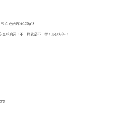
 白色皓齿净120g*3
东全球购买！不一样就是不一样！必须好评！
3支