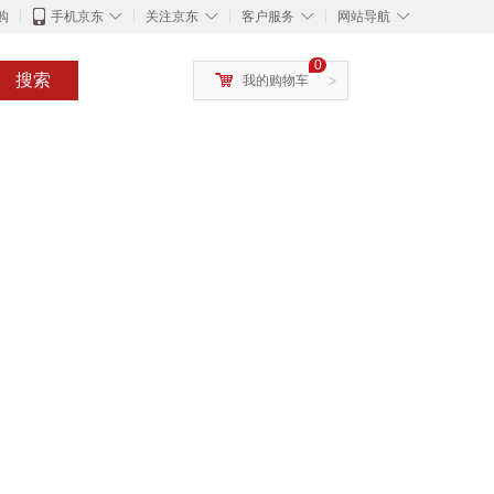
◇
◇
◇
◇
购
手机京东
关注京东
客户服务
网站导航
0
搜索
我的购物车
>