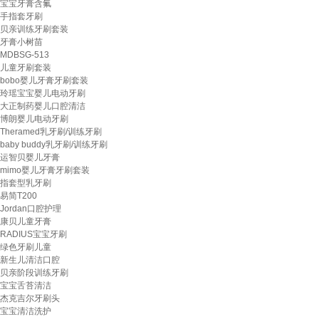
宝宝牙膏含氟
手指套牙刷
贝亲训练牙刷套装
牙膏小树苗
MDBSG-513
儿童牙刷套装
bobo婴儿牙膏牙刷套装
玲瑶宝宝婴儿电动牙刷
大正制药婴儿口腔清洁
博朗婴儿电动牙刷
Theramed乳牙刷/训练牙刷
baby buddy乳牙刷/训练牙刷
运智贝婴儿牙膏
mimo婴儿牙膏牙刷套装
指套型乳牙刷
易简T200
Jordan口腔护理
康贝儿童牙膏
RADIUS宝宝牙刷
绿色牙刷儿童
新生儿清洁口腔
贝亲阶段训练牙刷
宝宝舌苔清洁
杰克吉尔牙刷头
宝宝清洁洗护