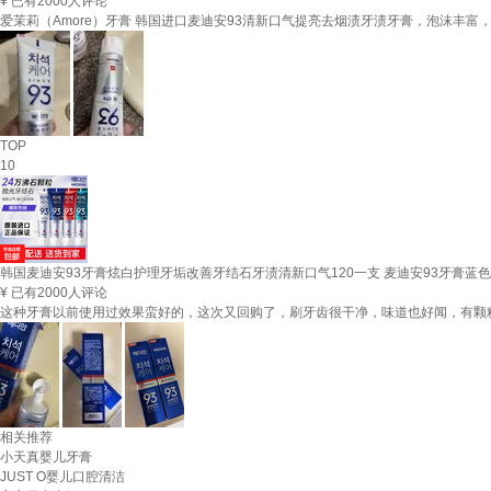
¥
已有2000人评论
爱茉莉（Amore）牙膏 韩国进口麦迪安93清新口气提亮去烟渍牙渍牙膏，泡沫
TOP
10
韩国麦迪安93牙膏炫白护理牙垢改善牙结石牙渍清新口气120一支 麦迪安93牙膏蓝色
¥
已有2000人评论
这种牙膏以前使用过效果蛮好的，这次又回购了，刷牙齿很干净，味道也好闻，有颗
相关推荐
小天真婴儿牙膏
JUST O婴儿口腔清洁