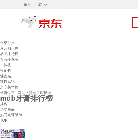
◇
送至：
北京
全部分类
京东知识库
品牌排行榜
普联摄像头
一体机
收纳包
键盘贴
键帽贴纸
京东美术馆
当前位置 :
首页
>
婴童口腔护理
mdb牙膏排行榜
排名
热卖商品
热门点评晒单
TOP
1