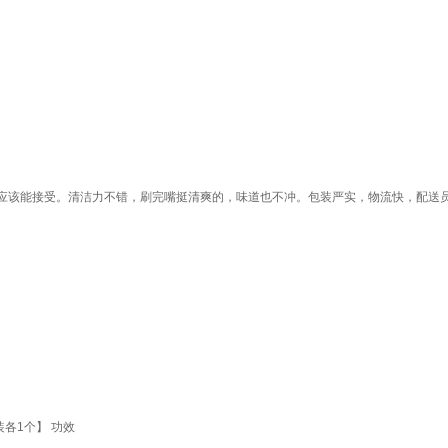
该能接受。清洁力不错，刷完嘴挺清爽的，味道也不冲。包装严实，物流快，配送员态
各1个】 功效