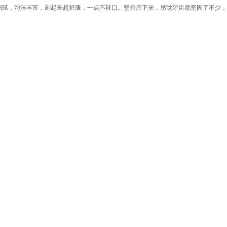
细腻，泡沫丰富，刷起来超舒服，一点不辣口。坚持用下来，感觉牙齿都坚固了不少，