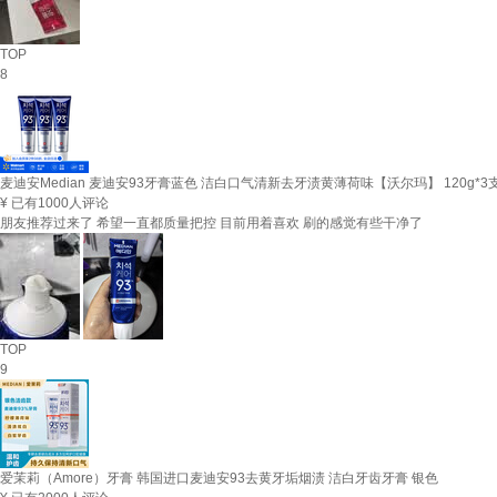
TOP
8
麦迪安Median 麦迪安93牙膏蓝色 洁白口气清新去牙渍黄薄荷味【沃尔玛】 120g*3
¥
已有1000人评论
朋友推荐过来了 希望一直都质量把控 目前用着喜欢 刷的感觉有些干净了
TOP
9
爱茉莉（Amore）牙膏 韩国进口麦迪安93去黄牙垢烟渍 洁白牙齿牙膏 银色