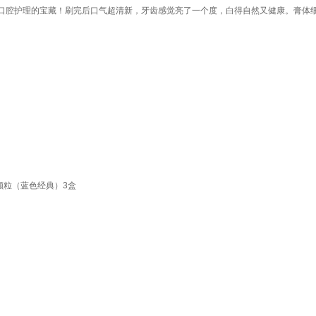
口腔护理的宝藏！刷完后口气超清新，牙齿感觉亮了一个度，白得自然又健康。膏体
颗粒（蓝色经典）3盒