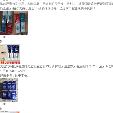
这款牙膏特别好用，去除口臭，牙齿刷的很干净，特别白，还能固齿这款牙膏简直是
简直是牙齿的“美白小卫士”！强烈推荐给每一位追求口腔健康的小伙伴！
TOP
5
麦迪安韩国原装进口美迪安麦迪安93牙膏护理牙渍洁净牙齿清新口气120g 清牙垢含
¥
已有20000人评论
好用不贵，家中常备。
TOP
6