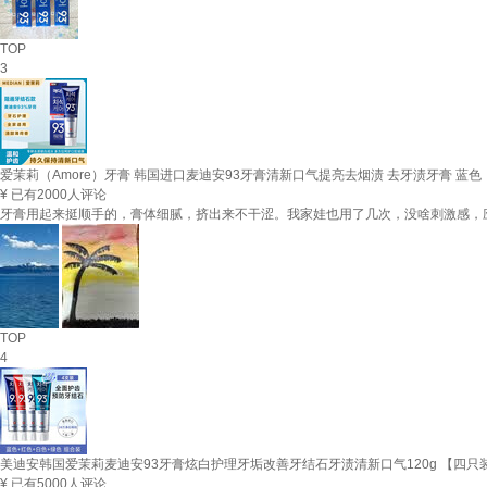
TOP
3
爱茉莉（Amore）牙膏 韩国进口麦迪安93牙膏清新口气提亮去烟渍 去牙渍牙膏 蓝色
¥
已有2000人评论
牙膏用起来挺顺手的，膏体细腻，挤出来不干涩。我家娃也用了几次，没啥刺激感，应
TOP
4
美迪安韩国爱茉莉麦迪安93牙膏炫白护理牙垢改善牙结石牙渍清新口气120g 【四只装
¥
已有5000人评论