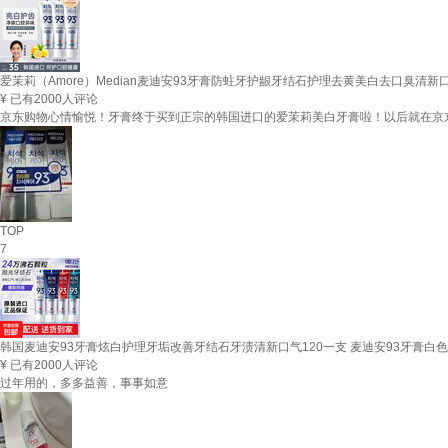
爱茉莉（Amore）Median麦迪安93牙膏防蛀牙护龈牙结石护理去黄美白去口臭清新口气
¥
已有2000人评论
京东购物心情愉悦！牙膏终于买到正宗的韩国进口的爱茉莉美白牙膏啦！以后就在京
TOP
7
韩国麦迪安93牙膏炫白护理牙垢改善牙结石牙渍清新口气120一支 麦迪安93牙膏白色
¥
已有2000人评论
过年用的，多多益善，事事如意