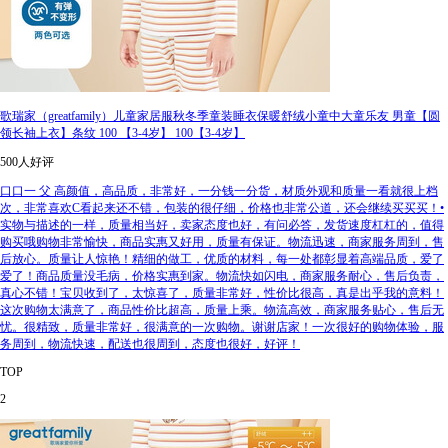
歌瑞家（greatfamily）儿童家居服秋冬季童装睡衣保暖舒绒小童中大童乐友 男童【圆
领长袖上衣】条纹 100 【3-4岁】 100【3-4岁】
500人好评
口口一 父 高颜值，高品质，非常好，一分钱一分货，材质外观和质量一看就很上档
次，非常喜欢C看起来还不错，包装的很仔细，价格也非常公道，还会继续买买买！•
实物与描述的一样，质量相当好，卖家态度也好，有问必答，发货速度杠杠的，值得
购买哦购物非常愉快，商品实惠又好用，质量有保证。物流迅速，商家服务周到，售
后放心。质量让人惊艳！精细的做工，优质的材料，每一处都彰显着高端品质，爱了
爱了！商品质量没毛病，价格实惠到家。物流快如闪电，商家服务耐心，售后负责，
真心不错！宝贝收到了，太惊喜了，质量非常好，性价比很高，真是出乎我的意料！
这次购物太满意了，商品性价比超高，质量上乘。物流高效，商家服务贴心，售后无
忧。很精致，质量非常好，很满意的一次购物。谢谢店家！一次很好的购物体验，服
务周到，物流快速，配送也很周到，态度也很好，好评！
TOP
2