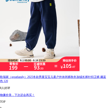
歌瑞家（greatfamily）2025冬款男童宝宝儿童户外休闲裤秋冬加绒长裤针织卫裤 藏蓝
色 120
8人好评
物廉价美，下次还会再买！
TOP