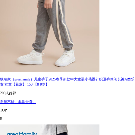
歌瑞家（greatfamily）儿童裤子2025春季新款中大童装小毛圈针织卫裤休闲长裤A类乐
友 女童【花灰】 150 【8-9岁】
200人好评
质量不错。非常合身。
TOP
8