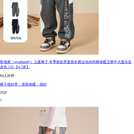
歌瑞家（greatfamily）儿童裤子 冬季新款男童装长裤运动休闲裤保暖卫裤中大童乐友
灰色 110 【4-5岁】
84人好评
裤子很好穿，亲肤保暖，很好
TOP
7