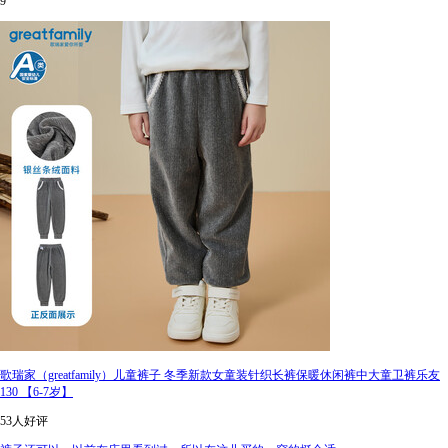
9
歌瑞家（greatfamily）儿童裤子 冬季新款女童装针织长裤保暖休闲裤中大童卫裤乐友
130 【6-7岁】
53人好评