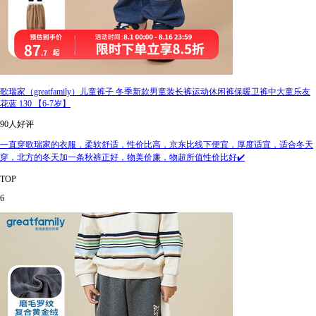
歌瑞家（greatfamily）儿童裤子 冬季新款男童装长裤运动休闲裤保暖卫裤中大童乐友
花蓝 130 【6-7岁】
90人好评
一直穿歌瑞家的衣服，柔软舒适，性价比高，京东比线下便宜，厚度适宜，适合冬天
穿，北方的冬天加一条秋裤正好，物美价廉，物超所值性价比好✔️
TOP
6