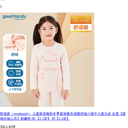
3
歌瑞家（greatfamily）儿童家居服秋冬季童装睡衣保暖舒绒小童中大童乐友 女童【圆
领长袖上衣】娇嫩粉 90 【2-3岁】 90【2-3岁】
500人好评