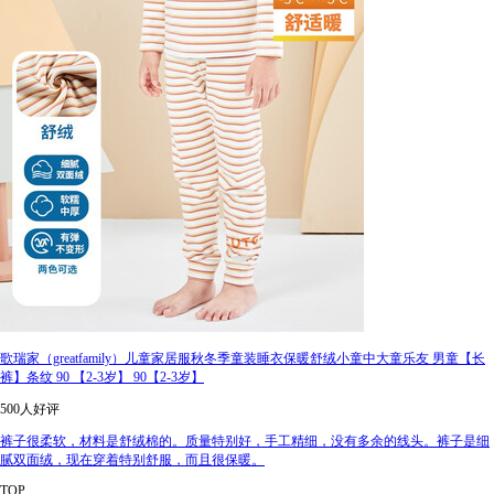
歌瑞家（greatfamily）儿童家居服秋冬季童装睡衣保暖舒绒小童中大童乐友 男童【长
裤】条纹 90 【2-3岁】 90【2-3岁】
500人好评
裤子很柔软，材料是舒绒棉的。质量特别好，手工精细，没有多余的线头。裤子是细
腻双面绒，现在穿着特别舒服，而且很保暖。
TOP