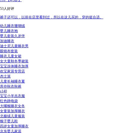
110 【4-5岁】
53人好评
裤子还可以，以前在店里看到过，所以在这儿买的，穿的挺合适。
幼儿睡衣珊瑚绒
婴儿睡衣袍
婴儿套装久岁伴
加迪睡衣
迪士尼儿童睡衣男
眼镜布套装
睡衣儿童女裙
女大童秋冬季裙装
宝宝连体睡衣加厚
欢宝家居专营店
杰士派
儿童长袖睡衣夏
库存秋衣秋裤
s140
宝宝小羊羔衣服
红色静电袋
大嘴猴睡衣女冬
女童装加厚睡衣
北极绒儿童服装
猴子婴儿鞋
四岁女童加厚睡衣
京东婴儿家居