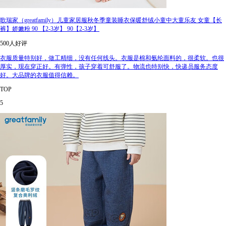
歌瑞家（greatfamily）儿童家居服秋冬季童装睡衣保暖舒绒小童中大童乐友 女童【长
裤】娇嫩粉 90 【2-3岁】 90【2-3岁】
500人好评
衣服质量特别好，做工精细，没有任何线头。衣服是棉和氨纶面料的，很柔软。也很
厚实，现在穿正好。有弹性，孩子穿着可舒服了。物流也特别快，快递员服务态度
好。大品牌的衣服值得信赖。
TOP
5