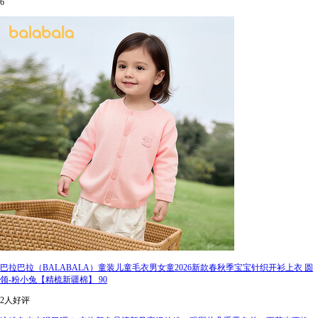
6
巴拉巴拉（BALABALA）童装儿童毛衣男女童2026新款春秋季宝宝针织开衫上衣 圆
领-粉小兔【精梳新疆棉】 90
2人好评