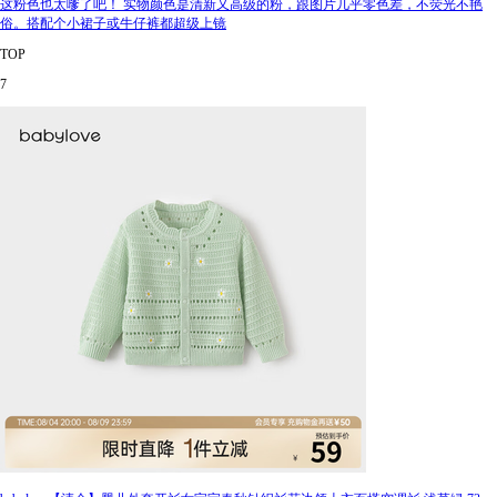
这粉色也太嗲了吧！ 实物颜色是清新又高级的粉，跟图片几乎零色差，不荧光不艳
俗。搭配个小裙子或牛仔裤都超级上镜
TOP
7