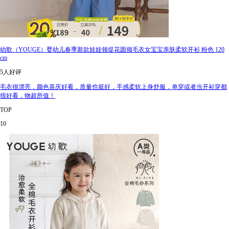
幼歌（YOUGE）婴幼儿春季新款娃娃领提花圆领毛衣女宝宝亲肤柔软开衫 粉色 120
cm
5人好评
毛衣很漂亮，颜色喜庆好看，质量也挺好，手感柔软上身舒服，单穿或者当开衫穿都
很好看，物超所值！
TOP
10