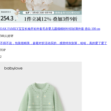
OAK FAMILY宝宝长袖开衫外套毛衣婴儿圆领棉纱针织衫薄外套 杏白 100 cm
500人好评
不得不说，包装很精美，趁着对折活动买的，感觉特别划算，哈哈，真的爱了爱了
TOP
2