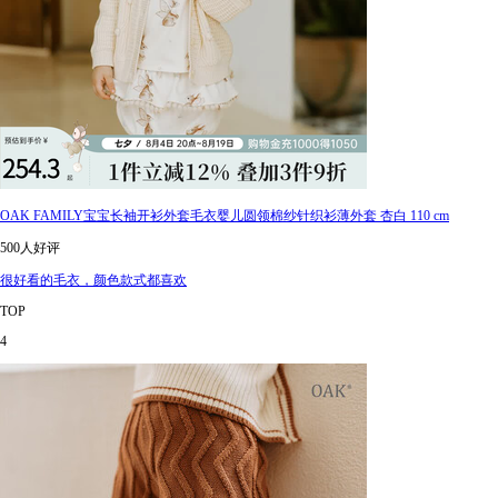
OAK FAMILY宝宝长袖开衫外套毛衣婴儿圆领棉纱针织衫薄外套 杏白 110 cm
500人好评
很好看的毛衣，颜色款式都喜欢
TOP
4