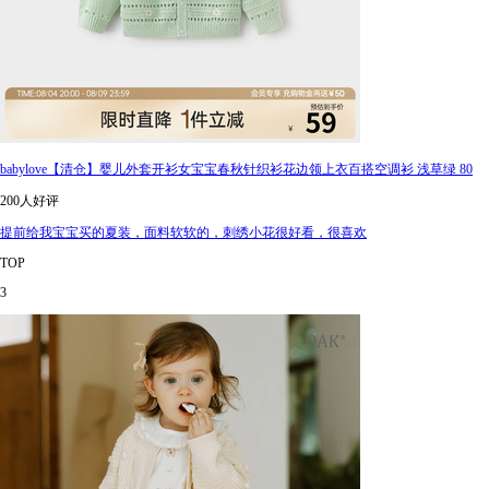
babylove【清仓】婴儿外套开衫女宝宝春秋针织衫花边领上衣百搭空调衫 浅草绿 80
200人好评
提前给我宝宝买的夏装，面料软软的，刺绣小花很好看，很喜欢
TOP
3