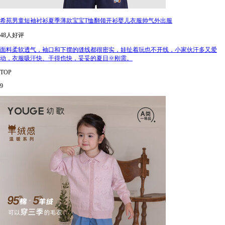
希苑男童短袖衬衫夏季薄款宝宝T恤翻领开衫婴儿衣服帅气外出服
48人好评
面料柔软透气，袖口和下摆的缝线都很密实，娃扯着玩也不开线，小家伙汗多又爱
动，衣服吸汗快、干得也快，妥妥的夏日🌞刚需。
TOP
9