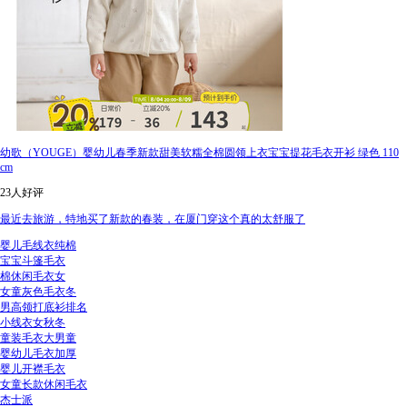
幼歌（YOUGE）婴幼儿春季新款甜美软糯全棉圆领上衣宝宝提花毛衣开衫 绿色 110
cm
23人好评
最近去旅游，特地买了新款的春装，在厦门穿这个真的太舒服了
婴儿毛线衣纯棉
宝宝斗篷毛衣
棉休闲毛衣女
女童灰色毛衣冬
男高领打底衫排名
小线衣女秋冬
童装毛衣大男童
婴幼儿毛衣加厚
婴儿开襟毛衣
女童长款休闲毛衣
杰士派