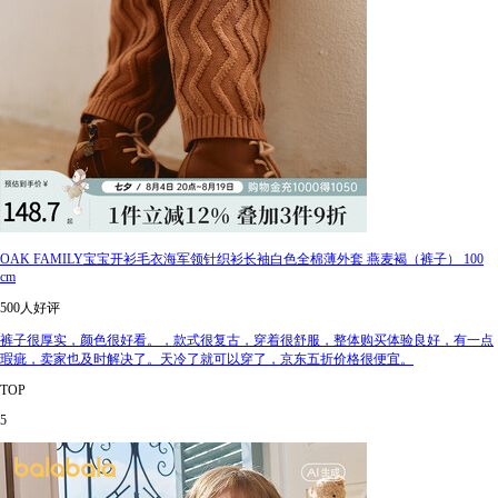
OAK FAMILY宝宝开衫毛衣海军领针织衫长袖白色全棉薄外套 燕麦褐（裤子） 100
cm
500人好评
裤子很厚实，颜色很好看。，款式很复古，穿着很舒服，整体购买体验良好，有一点
瑕疵，卖家也及时解决了。天冷了就可以穿了，京东五折价格很便宜。
TOP
5