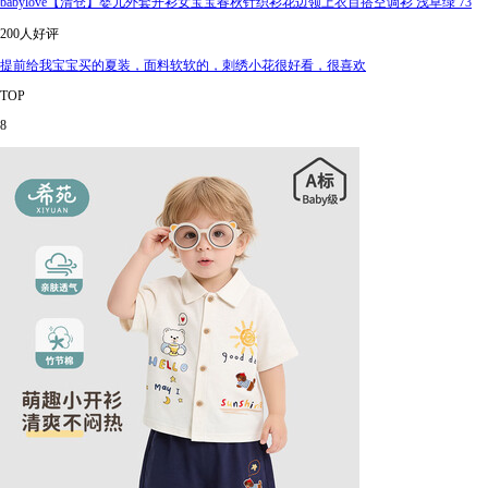
babylove【清仓】婴儿外套开衫女宝宝春秋针织衫花边领上衣百搭空调衫 浅草绿 73
200人好评
提前给我宝宝买的夏装，面料软软的，刺绣小花很好看，很喜欢
TOP
8