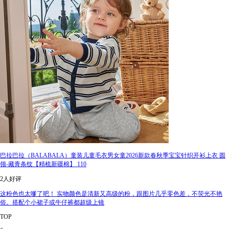
巴拉巴拉（BALABALA）童装儿童毛衣男女童2026新款春秋季宝宝针织开衫上衣 圆
领-藏青条纹【精梳新疆棉】 110
2人好评
这粉色也太嗲了吧！ 实物颜色是清新又高级的粉，跟图片几乎零色差，不荧光不艳
俗。搭配个小裙子或牛仔裤都超级上镜
TOP