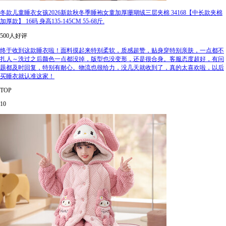
冬款儿童睡衣女孩2026新款秋冬季睡袍女童加厚珊瑚绒三层夹棉 34168【中长款夹棉
加厚款】 16码 身高135-145CM 55-68斤.
500人好评
终于收到这款睡衣啦！面料摸起来特别柔软，质感超赞，贴身穿特别亲肤，一点都不
扎人～洗过之后颜色一点都没掉，版型也没变形，还是很合身。客服态度超好，有问
题都及时回复，特别有耐心。物流也很给力，没几天就收到了，真的太喜欢啦，以后
买睡衣就认准这家！
TOP
10