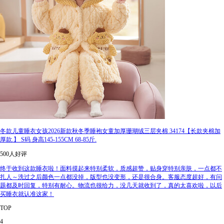
冬款儿童睡衣女孩2026新款秋冬季睡袍女童加厚珊瑚绒三层夹棉 34174【长款夹棉加
厚款.】 S码 身高145-155CM 68-85斤.
500人好评
终于收到这款睡衣啦！面料摸起来特别柔软，质感超赞，贴身穿特别亲肤，一点都不
扎人～洗过之后颜色一点都没掉，版型也没变形，还是很合身。客服态度超好，有问
题都及时回复，特别有耐心。物流也很给力，没几天就收到了，真的太喜欢啦，以后
买睡衣就认准这家！
TOP
4