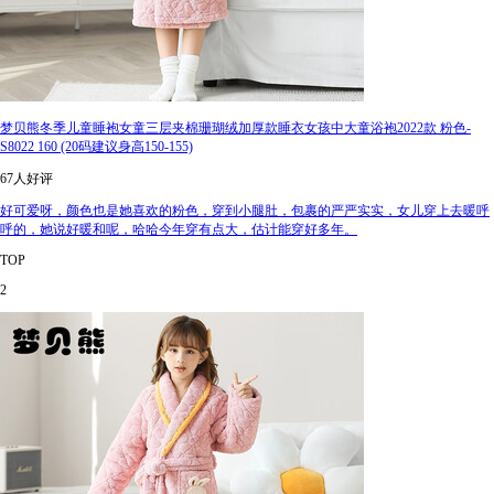
梦贝熊冬季儿童睡袍女童三层夹棉珊瑚绒加厚款睡衣女孩中大童浴袍2022款 粉色-
S8022 160 (20码建议身高150-155)
67人好评
好可爱呀，颜色也是她喜欢的粉色，穿到小腿肚，包裹的严严实实，女儿穿上去暖呼
呼的，她说好暖和呢，哈哈今年穿有点大，估计能穿好多年。
TOP
2