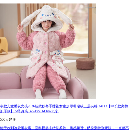
冬款儿童睡衣女孩2026新款秋冬季睡袍女童加厚珊瑚绒三层夹棉 34113【中长款夹棉
加厚款】 S码 身高145-155CM 68-85斤.
500人好评
终于收到这款睡衣啦！面料摸起来特别柔软，质感超赞，贴身穿特别亲肤，一点都不