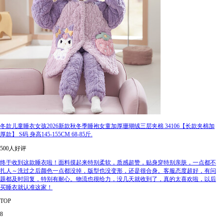
冬款儿童睡衣女孩2026新款秋冬季睡袍女童加厚珊瑚绒三层夹棉 34106【长款夹棉加
厚款】 S码 身高145-155CM 68-85斤.
500人好评
终于收到这款睡衣啦！面料摸起来特别柔软，质感超赞，贴身穿特别亲肤，一点都不
扎人～洗过之后颜色一点都没掉，版型也没变形，还是很合身。客服态度超好，有问
题都及时回复，特别有耐心。物流也很给力，没几天就收到了，真的太喜欢啦，以后
买睡衣就认准这家！
TOP
8