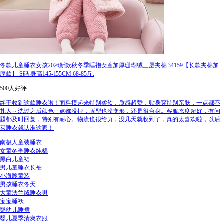
冬款儿童睡衣女孩2026新款秋冬季睡袍女童加厚珊瑚绒三层夹棉 34159【长款夹棉加
厚款】 S码 身高145-155CM 68-85斤.
500人好评
终于收到这款睡衣啦！面料摸起来特别柔软，质感超赞，贴身穿特别亲肤，一点都不
扎人～洗过之后颜色一点都没掉，版型也没变形，还是很合身。客服态度超好，有问
题都及时回复，特别有耐心。物流也很给力，没几天就收到了，真的太喜欢啦，以后
买睡衣就认准这家！
南极人童装睡衣
女童冬季睡衣纯棉
黑白儿童裙
男儿童睡衣长袖
小海豚童装
男孩睡衣冬天
大童法兰绒睡衣男
宝宝睡袄
婴幼儿睡裙
婴儿夏季清爽衣服