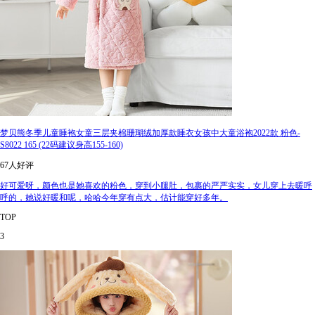
梦贝熊冬季儿童睡袍女童三层夹棉珊瑚绒加厚款睡衣女孩中大童浴袍2022款 粉色-
S8022 165 (22码建议身高155-160)
67人好评
好可爱呀，颜色也是她喜欢的粉色，穿到小腿肚，包裹的严严实实，女儿穿上去暖呼
呼的，她说好暖和呢，哈哈今年穿有点大，估计能穿好多年。
TOP
3