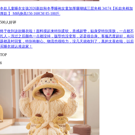
冬款儿童睡衣女孩2026新款秋冬季睡袍女童加厚珊瑚绒三层夹棉 34174【长款夹棉加
厚款.】 M码身高150-160CM 85-100斤.
500人好评
终于收到这款睡衣啦！面料摸起来特别柔软，质感超赞，贴身穿特别亲肤，一点都不
扎人～洗过之后颜色一点都没掉，版型也没变形，还是很合身。客服态度超好，有问
题都及时回复，特别有耐心。物流也很给力，没几天就收到了，真的太喜欢啦，以后
买睡衣就认准这家！
TOP
6