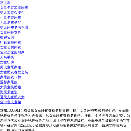
杰士派
女童冬装加厚睡衣
婴儿套装久岁伴
小童冬装睡衣
儿童夏衣搭配
婴儿睡袍冬法兰绒
女童家睡衣冬
蜜妮宝贝
印花童装睡衣
女童长棉睡衣
宝宝居家服加厚
天马手表
女童粉饼
男儿童居家服
女童睡衣春秋套装
家居服双12棉
温馨家居服
大男童装睡袍
海果果童装
夏天儿童睡衣女
蓝白色儿童裙
京东JD.COM为您提供女童睡袍夹棉冬销量排行榜、女童睡袍夹棉冬哪个好、女童睡
袍夹棉冬多少钱等相关资讯，从女童睡袍夹棉冬价格、评价、图片等多方面比较，为
您推荐优质女童睡袍夹棉冬产品！因可能存在系统缓存、页面更新导致价格变动异常
等不确定性情况出现，如您发现活动商品标价或促销信息有异常，请您立即联系我
们，以便我们及时补正。