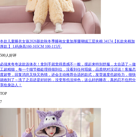
冬款儿童睡衣女孩2026新款秋冬季睡袍女童加厚珊瑚绒三层夹棉 34174【长款夹棉加
厚款.】 L码身高160-165CM 100-115斤.
500人好评
必须来夸夸这款连体衣！拿到手就觉得质感不一般，摸起来特别舒服，太合适了～做
工超精细，每一个细节都处理得很到位，没看到任何瑕疵，品质绝对没话说！客服态
度超赞，回复消息又快又热情，还会主动推荐合适的款式，发货速度也超给力，很快
就收到了～洗了之后还是好好的，没变形也没掉色，这么好的睡衣，真的忍不住想分
享给身边人！
TOP
7