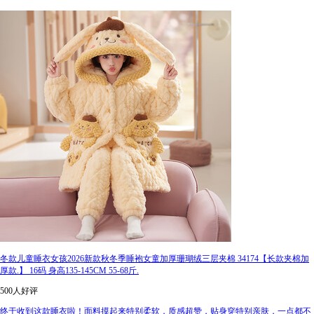
冬款儿童睡衣女孩2026新款秋冬季睡袍女童加厚珊瑚绒三层夹棉 34174【长款夹棉加
厚款.】 16码 身高135-145CM 55-68斤.
500人好评
终于收到这款睡衣啦！面料摸起来特别柔软，质感超赞，贴身穿特别亲肤，一点都不