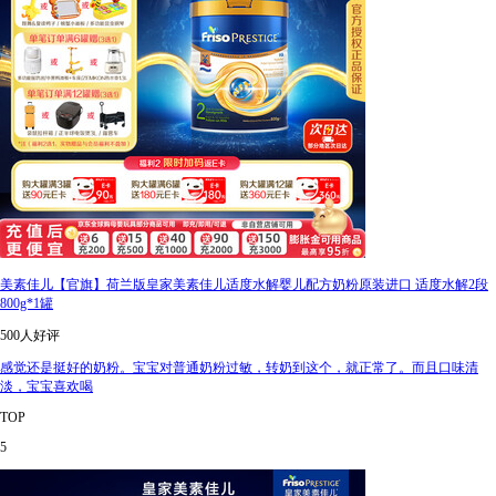
美素佳儿【官旗】荷兰版皇家美素佳儿适度水解婴儿配方奶粉原装进口 适度水解2段
800g*1罐
500人好评
感觉还是挺好的奶粉。宝宝对普通奶粉过敏，转奶到这个，就正常了。而且口味清
淡，宝宝喜欢喝
TOP
5