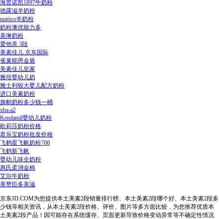
海普诺凯1897牛奶粉
德露滋羊奶粉
nutrico羊奶粉
奶粉澳优能力多
美琳奶粉
爱他美 3段
美素佳儿 京东国际
雀巢能恩金盾
美素佳儿皇家
雅培婴幼儿奶
雅士利较大婴儿配方奶粉
进口美素奶粉
旗帜奶粉多少钱一桶
xba-a2
Kendamil婴幼儿奶粉
欧莉莎奶粉价格
君乐宝奶粉批发价格
飞鹤星飞帆奶粉700
飞鹤新飞帆
婴幼儿味全奶粉
惠氏柔润金棉
艾尔牛奶粉
美赞臣多美滋
京东JD.COM为您提供本土美素2段销量排行榜、本土美素2段哪个好、本土美素2段多
少钱等相关资讯，从本土美素2段价格、评价、图片等多方面比较，为您推荐优质本
土美素2段产品！因可能存在系统缓存、页面更新导致价格变动异常等不确定性情况