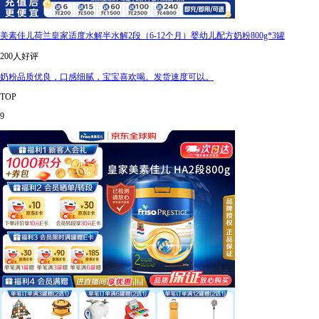
美素佳儿荷兰皇家适度水解半水解2段（6-12个月）婴幼儿配方奶粉800g*3罐
200人好评
奶粉品质优良，口感细腻，宝宝喜欢喝。发货速度可以。
TOP
9