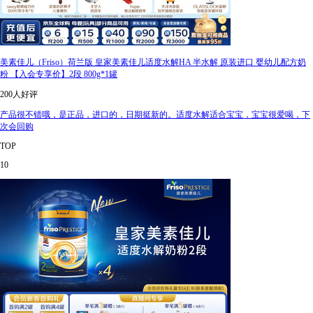
美素佳儿（Friso）荷兰版 皇家美素佳儿适度水解HA 半水解 原装进口 婴幼儿配方奶
粉 【入会专享价】2段 800g*1罐
200人好评
产品很不错哦，是正品，进口的，日期挺新的。适度水解适合宝宝，宝宝很爱喝，下
次会回购
TOP
10