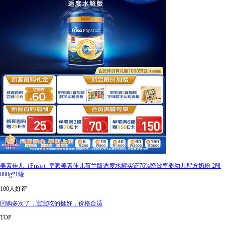
美素佳儿（Friso）皇家美素佳儿荷兰版适度水解实证76%降敏率婴幼儿配方奶粉 2段
800g*1罐
100人好评
回购多次了，宝宝吃的挺好，价格合适
TOP