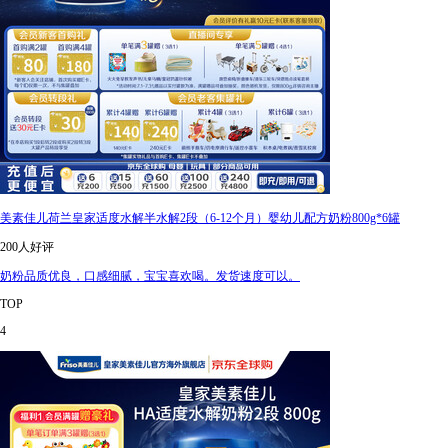
美素佳儿荷兰皇家适度水解半水解2段（6-12个月）婴幼儿配方奶粉800g*6罐
200人好评
奶粉品质优良，口感细腻，宝宝喜欢喝。发货速度可以。
TOP
4