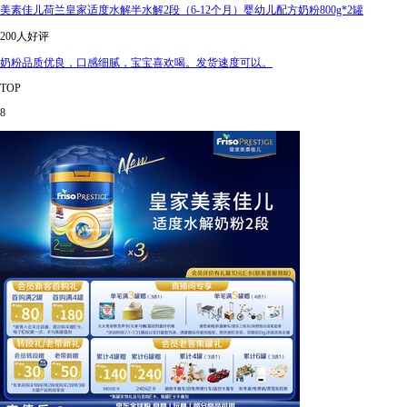
美素佳儿荷兰皇家适度水解半水解2段（6-12个月）婴幼儿配方奶粉800g*2罐
200人好评
奶粉品质优良，口感细腻，宝宝喜欢喝。发货速度可以。
TOP
8