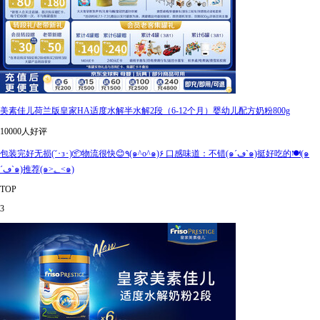
美素佳儿荷兰版皇家HA适度水解半水解2段（6-12个月）婴幼儿配方奶粉800g
10000人好评
包装完好无损(˘･з･)📦物流很快😊٩(๑^o^๑)۶ 口感味道：不错(๑´ڡ`๑)挺好吃的🍽️(๑
´ڡ`๑)推荐(๑>؂<๑)
TOP
3