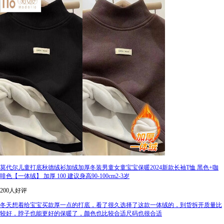
莫代尔儿童打底秋德绒衫加绒加厚冬装男童女童宝宝保暖2024新款长袖T恤 黑色+咖
啡色【一体绒】 加厚 100 建议身高90-100cm2-3岁
200人好评
冬天想着给宝宝买款厚一点的打底，看了很久选择了这款一体绒的，到货拆开质量比
较好，脖子也能更好的保暖了，颜色也比较合适尺码也很合适