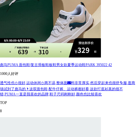
彪马PUMA 面包鞋|复古滑板鞋板鞋男女款夏季运动鞋PARK 395022 42
1000人好评
透气性也⛄很好,运动休闲⛄两不误,整体面🌃料非常厚实,然后穿起来也很舒🌀服,逛商
场试到了彪马的🌂这双面包鞋,配牛仔裤、运动裤都好看,这款打底衫真的很不
错,PUMA一直是我喜欢的品牌,鞋子尺码刚刚好,颜色也比较喜欢
TOP
8