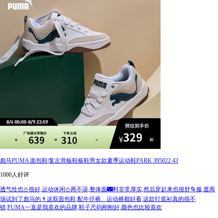
彪马PUMA 面包鞋|复古滑板鞋板鞋男女款夏季运动鞋PARK 395022 43
1000人好评
透气性也⛄很好,运动休闲⛄两不误,整体面🌃料非常厚实,然后穿起来也很舒🌀服,逛商
场试到了彪马的🌂这双面包鞋,配牛仔裤、运动裤都好看,这款打底衫真的很不
错,PUMA一直是我喜欢的品牌,鞋子尺码刚刚好,颜色也比较喜欢