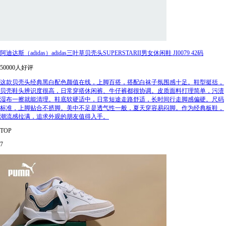
阿迪达斯（adidas）adidas三叶草贝壳头SUPERSTARII男女休闲鞋 JI0079 42码
50000人好评
这款贝壳头经典黑白配色颜值在线，上脚百搭，搭配白袜子氛围感十足。鞋型挺括，
贝壳鞋头辨识度很高，日常穿搭休闲裤、牛仔裤都很协调。皮质面料打理简单，污渍
湿布一擦就能清理。鞋底软硬适中，日常短途走路舒适，长时间行走脚感偏硬。尺码
标准，上脚贴合不挤脚。美中不足是透气性一般，夏天穿容易闷脚。作为经典板鞋，
潮流感拉满，追求外观的朋友值得入手。
TOP
7