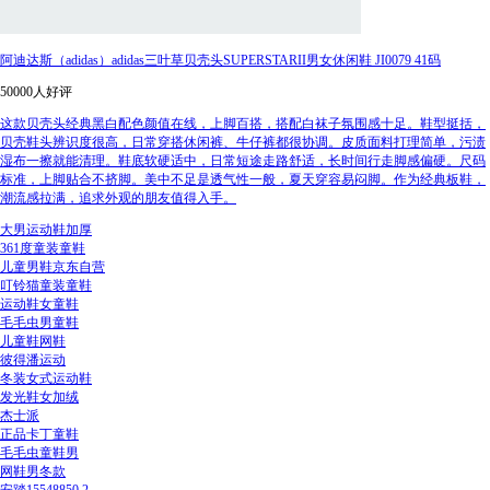
阿迪达斯（adidas）adidas三叶草贝壳头SUPERSTARII男女休闲鞋 JI0079 41码
50000人好评
这款贝壳头经典黑白配色颜值在线，上脚百搭，搭配白袜子氛围感十足。鞋型挺括，
贝壳鞋头辨识度很高，日常穿搭休闲裤、牛仔裤都很协调。皮质面料打理简单，污渍
湿布一擦就能清理。鞋底软硬适中，日常短途走路舒适，长时间行走脚感偏硬。尺码
标准，上脚贴合不挤脚。美中不足是透气性一般，夏天穿容易闷脚。作为经典板鞋，
潮流感拉满，追求外观的朋友值得入手。
大男运动鞋加厚
361度童装童鞋
儿童男鞋京东自营
叮铃猫童装童鞋
运动鞋女童鞋
毛毛虫男童鞋
儿童鞋网鞋
彼得潘运动
冬装女式运动鞋
发光鞋女加绒
杰士派
正品卡丁童鞋
毛毛虫童鞋男
网鞋男冬款