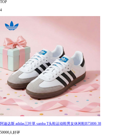
TOP
4
阿迪达斯 adidas三叶草 samba T头鞋运动鞋男女休闲鞋B75806 38
50000人好评