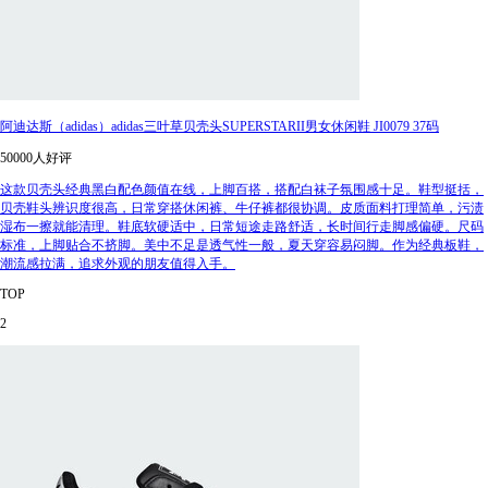
阿迪达斯（adidas）adidas三叶草贝壳头SUPERSTARII男女休闲鞋 JI0079 37码
50000人好评
这款贝壳头经典黑白配色颜值在线，上脚百搭，搭配白袜子氛围感十足。鞋型挺括，
贝壳鞋头辨识度很高，日常穿搭休闲裤、牛仔裤都很协调。皮质面料打理简单，污渍
湿布一擦就能清理。鞋底软硬适中，日常短途走路舒适，长时间行走脚感偏硬。尺码
标准，上脚贴合不挤脚。美中不足是透气性一般，夏天穿容易闷脚。作为经典板鞋，
潮流感拉满，追求外观的朋友值得入手。
TOP
2