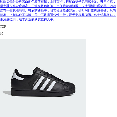
这款贝壳头经典黑白配色颜值在线，上脚百搭，搭配白袜子氛围感十足。鞋型挺括，
贝壳鞋头辨识度很高，日常穿搭休闲裤、牛仔裤都很协调。皮质面料打理简单，污渍
湿布一擦就能清理。鞋底软硬适中，日常短途走路舒适，长时间行走脚感偏硬。尺码
标准，上脚贴合不挤脚。美中不足是透气性一般，夏天穿容易闷脚。作为经典板鞋，
潮流感拉满，追求外观的朋友值得入手。
TOP
10