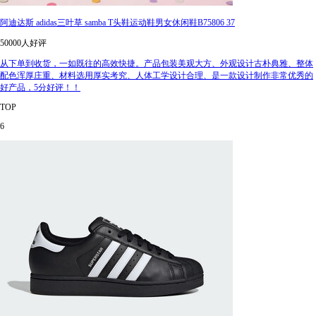
阿迪达斯 adidas三叶草 samba T头鞋运动鞋男女休闲鞋B75806 37
50000人好评
从下单到收货，一如既往的高效快捷。产品包装美观大方、外观设计古朴典雅、整体
配色浑厚庄重、材料选用厚实考究、人体工学设计合理、是一款设计制作非常优秀的
好产品，5分好评！！
TOP
6