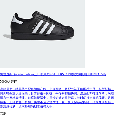
阿迪达斯（adidas）adidas三叶草贝壳头SUPERSTARII男女休闲鞋 JI0079 38.5码
50000人好评
这款贝壳头经典黑白配色颜值在线，上脚百搭，搭配白袜子氛围感十足。鞋型挺括，
贝壳鞋头辨识度很高，日常穿搭休闲裤、牛仔裤都很协调。皮质面料打理简单，污渍
湿布一擦就能清理。鞋底软硬适中，日常短途走路舒适，长时间行走脚感偏硬。尺码
标准，上脚贴合不挤脚。美中不足是透气性一般，夏天穿容易闷脚。作为经典板鞋，
潮流感拉满，追求外观的朋友值得入手。
TOP