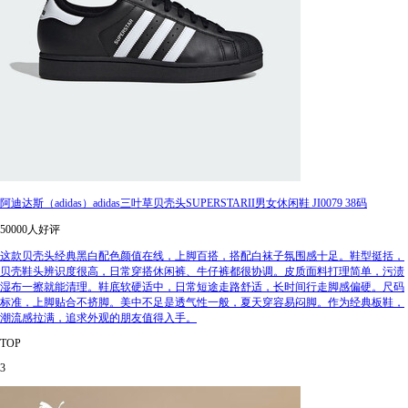
阿迪达斯（adidas）adidas三叶草贝壳头SUPERSTARII男女休闲鞋 JI0079 38码
50000人好评
这款贝壳头经典黑白配色颜值在线，上脚百搭，搭配白袜子氛围感十足。鞋型挺括，
贝壳鞋头辨识度很高，日常穿搭休闲裤、牛仔裤都很协调。皮质面料打理简单，污渍
湿布一擦就能清理。鞋底软硬适中，日常短途走路舒适，长时间行走脚感偏硬。尺码
标准，上脚贴合不挤脚。美中不足是透气性一般，夏天穿容易闷脚。作为经典板鞋，
潮流感拉满，追求外观的朋友值得入手。
TOP
3