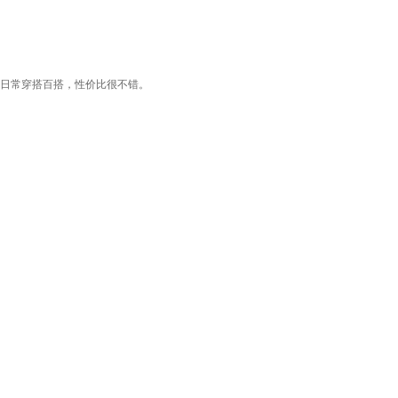
，日常穿搭百搭，性价比很不错。