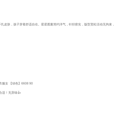
软不扎皮肤，孩子穿着舒适自在。星星图案简约洋气，针织密实，版型宽松活动无拘束
女 【绿色】6608 90
适！无异味👍