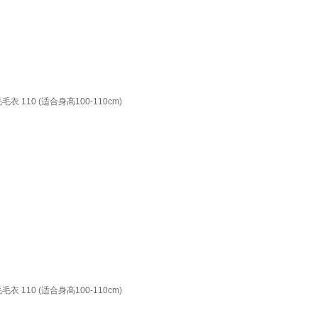
10 (适合身高100-110cm)
10 (适合身高100-110cm)