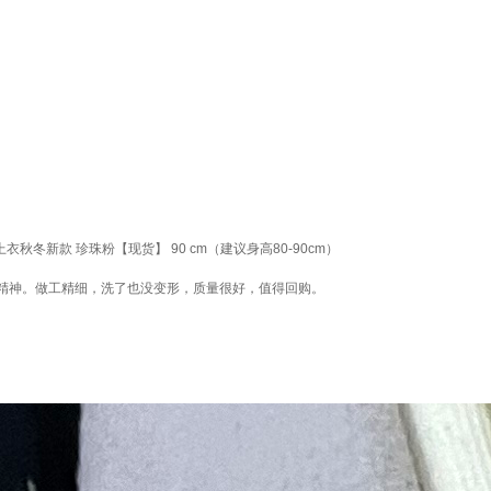
冬新款 珍珠粉【现货】 90 cm（建议身高80-90cm）
精神。做工精细，洗了也没变形，质量很好，值得回购。