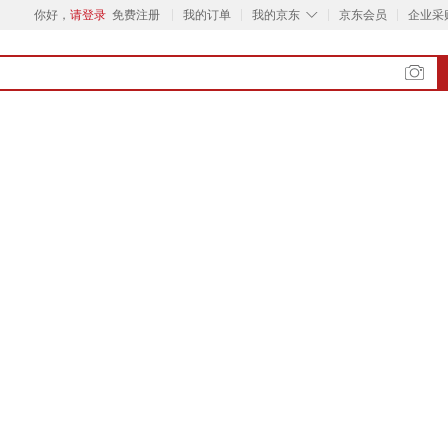
◇
你好，
请登录
免费注册
我的订单
我的京东
京东会员
企业采