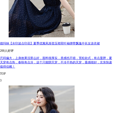
德玛纳【水印波点印花】夏季优雅风渐变压褶荷叶袖绑带飘逸中长女连衣裙
200人好评
尺码偏大，上身效果没那么好，面料很厚实，质感也不错，宽松款式，有点显胖，夏
天穿有点热，春秋有点冷，这个只能阴天穿，不冷不热的天穿，垂感很好，京东快递
值得信赖！
TOP
3