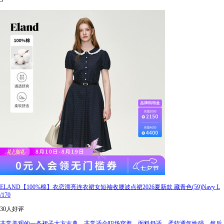
5
ELAND【100%棉】衣恋漂亮连衣裙女短袖收腰波点裙2026夏新款 藏青色(59)Navy L
/170
30人好评
非常美观的一条裙子大方古典，非常适合职场穿着，面料舒适，柔软透气性强，然后