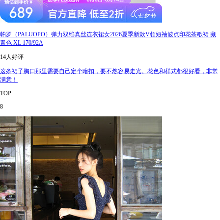
帕罗（PALUOPO）弹力双绉真丝连衣裙女2026夏季新款V领短袖波点印花茶歇裙 藏
青色 XL 170/92A
14人好评
这条裙子胸口那里需要自己定个暗扣，要不然容易走光。花色和样式都很好看，非常
满意！
TOP
8