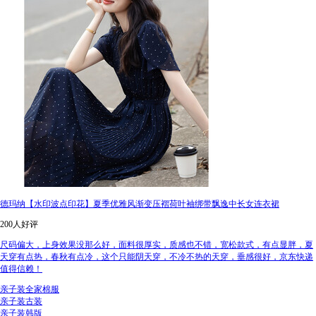
德玛纳【水印波点印花】夏季优雅风渐变压褶荷叶袖绑带飘逸中长女连衣裙
200人好评
尺码偏大，上身效果没那么好，面料很厚实，质感也不错，宽松款式，有点显胖，夏
天穿有点热，春秋有点冷，这个只能阴天穿，不冷不热的天穿，垂感很好，京东快递
值得信赖！
亲子装全家棉服
亲子装古装
亲子装韩版