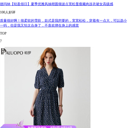
德玛纳【轻盈假日】夏季优雅风抽褶圆领波点宽松显瘦藏肉连衣裙女高级感
100人好评
质量很好啊！很柔软的雪纺，款式是我想要的，宽宽松松，穿着有一点大，可以选小
一码，但是我又怕太合身了，不喜欢绑在身上的感觉
TOP
7