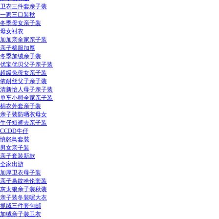
卫衣三件套亲子装
一家三口装秋
冬季母女亲子装
母女衬衣
加加亲全家亲子装
亲子棉服加厚
冬季加绒亲子装
优宝优贝父子亲子装
超级兔母女亲子装
依耐丝父子亲子装
清新怡人母子亲子装
单车小熊全家亲子装
棉衣外套亲子装
亲子装防晒衣母女
牛仔短裤去亲子装
CCDD牛仔
憤怒鳥套裝
男女亲子装
亲子套装新款
全家出游
加厚卫衣母子装
亲子条纹哈伦套装
灰太狼亲子装秋装
亲子装冬装呢大衣
抓绒三件套包邮
加绒亲子装卫衣