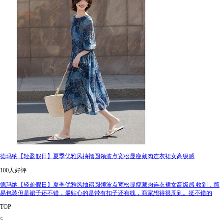
德玛纳【轻盈假日】夏季优雅风抽褶圆领波点宽松显瘦藏肉连衣裙女高级感
100人好评
德玛纳【轻盈假日】夏季优雅风抽褶圆领波点宽松显瘦藏肉连衣裙女高级感 收到，简
易包装但是裙子还不错，最贴心的是带有扣子还有线，商家想得很周到。挺不错的
TOP