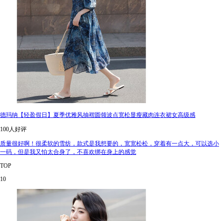
德玛纳【轻盈假日】夏季优雅风抽褶圆领波点宽松显瘦藏肉连衣裙女高级感
100人好评
质量很好啊！很柔软的雪纺，款式是我想要的，宽宽松松，穿着有一点大，可以选小
一码，但是我又怕太合身了，不喜欢绑在身上的感觉
TOP
10