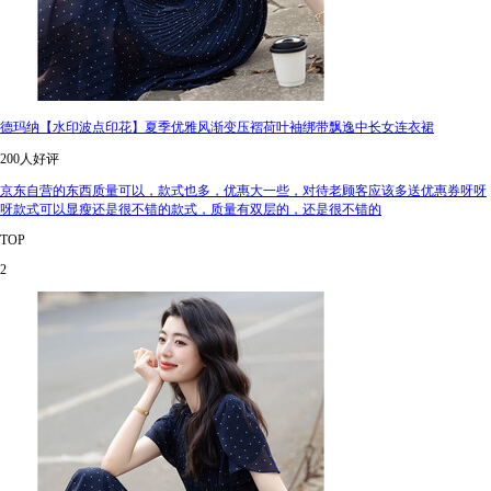
德玛纳【水印波点印花】夏季优雅风渐变压褶荷叶袖绑带飘逸中长女连衣裙
200人好评
京东自营的东西质量可以，款式也多，优惠大一些，对待老顾客应该多送优惠券呀呀
呀款式可以显瘦还是很不错的款式，质量有双层的，还是很不错的
TOP
2