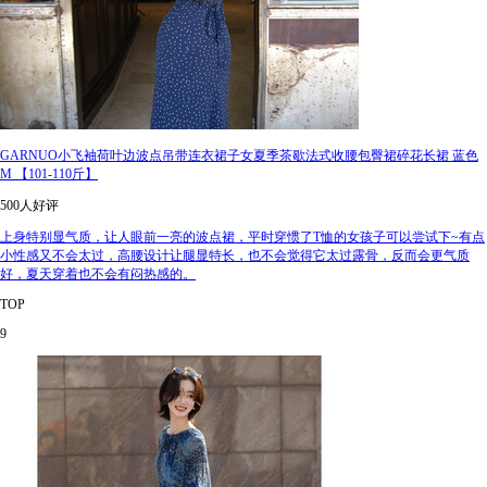
GARNUO小飞袖荷叶边波点吊带连衣裙子女夏季茶歇法式收腰包臀裙碎花长裙 蓝色
M 【101-110斤】
500人好评
上身特别显气质，让人眼前一亮的波点裙，平时穿惯了T恤的女孩子可以尝试下~有点
小性感又不会太过，高腰设计让腿显特长，也不会觉得它太过露骨，反而会更气质
好，夏天穿着也不会有闷热感的。
TOP
9