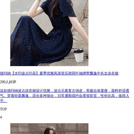
德玛纳【水印波点印花】夏季优雅风渐变压褶荷叶袖绑带飘逸中长女连衣裙
200人好评
这款德玛纳波点连衣裙设计优雅，波点元素复古俏皮，剪裁合体显瘦，面料舒适透
气。穿着轻盈飘逸，适合多种场合，日常通勤或约会度假皆宜，性价比高，值得入
手。
TOP
4