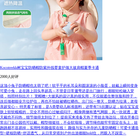
Kocotreekk树宝宝防晒帽防紫外线婴童护颈大披肩帽夏季卡通
2000人好评
这顶小兔子防晒帽也太萌了吧！软乎乎的长耳朵和圆滚滚的小脸蛋，娃戴上瞬间变身
可爱小兔，走在路上回头率超高～不管是日常遛弯还是出门旅行，都能轻松融入穿
搭，拍照特别出片！ 宽帽檐+大披风的设计真的很实用，不仅能遮住整张脸和脖子，
连后颈都能全方位护住，再也不怕娃被晒红晒伤。出门玩一整天，防晒力拉满，老母
亲超安心～ 特意看了标签，是A类婴幼儿标准面料，还带有7A抗菌认证，贴在宝宝皮
肤上软软糯糯的，完全不用担心过敏或闷汗。帽身两侧有透气网眼，风一吹就透，夏
天戴也不闷热，细节做得太到位了！ 提前买来准备天热了带娃去海边玩，现在开春日
常出门去公园也可以戴。帽型很挺括，不会软塌塌，调节绳也能牢牢固定在头上，娃
跑跳都不容易掉，实用性和颜值双在线！ 颜值与实力并存的儿童防晒帽！可爱卡通造
型+硬核防晒+舒适透气，从日常穿搭到户外出游都能hold住，闭眼入不踩雷～