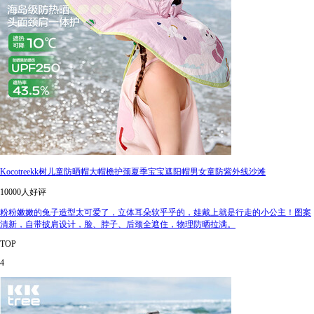
Kocotreekk树儿童防晒帽大帽檐护颈夏季宝宝遮阳帽男女童防紫外线沙滩
10000人好评
粉粉嫩嫩的兔子造型太可爱了，立体耳朵软乎乎的，娃戴上就是行走的小公主！图案
清新，自带披肩设计，脸、脖子、后颈全遮住，物理防晒拉满。
TOP
4