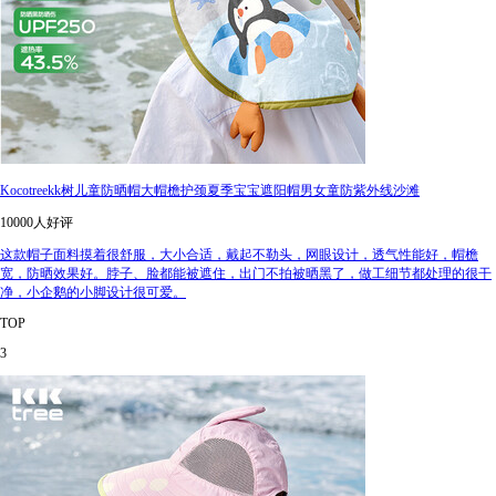
Kocotreekk树儿童防晒帽大帽檐护颈夏季宝宝遮阳帽男女童防紫外线沙滩
10000人好评
这款帽子面料摸着很舒服，大小合适，戴起不勒头，网眼设计，透气性能好，帽檐
宽，防晒效果好。脖子、脸都能被遮住，出门不拍被晒黑了，做工细节都处理的很干
净，小企鹅的小脚设计很可爱。
TOP
3