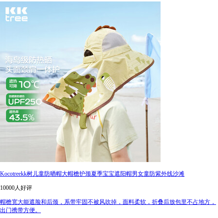
Kocotreekk树儿童防晒帽大帽檐护颈夏季宝宝遮阳帽男女童防紫外线沙滩
10000人好评
帽檐宽大能遮脸和后颈，系带牢固不被风吹掉，面料柔软，折叠后放包里不占地方，
出门携带方便。