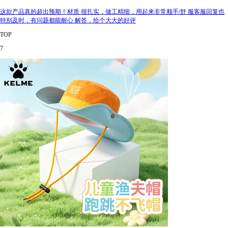
这款产品真的超出预期！材质 很扎实，做工精细，用起来非常顺手/舒 服客服回复也
特别及时，有问题都能耐心 解答，给个大大的好评
TOP
7