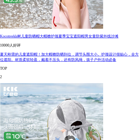
Kocotreekk树儿童防晒帽大帽檐护颈夏季宝宝遮阳帽男女童防紫外线沙滩
10000人好评
夏天刚需的儿童遮阳帽！加大帽檐防晒到位，调节头围大小。护颈设计很贴心，全方
位遮阳。材质柔软轻盈，戴着不压头，还有防风绳，孩子户外活动必备
TOP
2