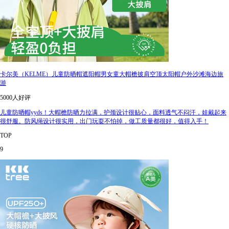
卡尔美（KELME）儿童防晒帽遮阳帽男女童大帽檐披肩空顶太阳帽户外沙滩海边旅
游
5000人好评
儿童防晒帽yyds！大帽檐防晒力拉满，护颈设计很贴心，面料透气不闷汗，娃戴起来
很舒服。防风绳设计很实用，出门玩耍不怕掉，做工质量都很好，值得入手！
TOP
9