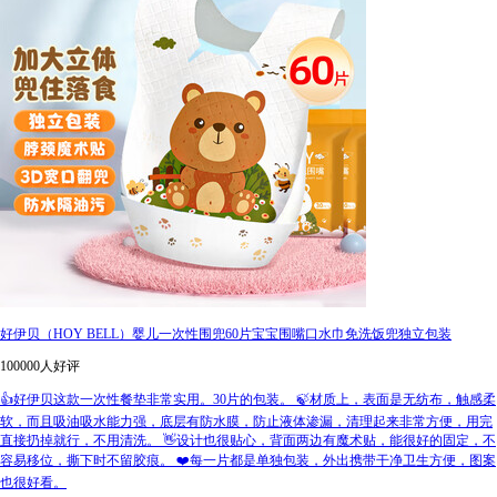
好伊贝（HOY BELL）婴儿一次性围兜60片宝宝围嘴口水巾免洗饭兜独立包装
100000人好评
👍好伊贝这款一次性餐垫非常实用。30片的包装。 🍃材质上，表面是无纺布，触感柔
软，而且吸油吸水能力强，底层有防水膜，防止液体渗漏，清理起来非常方便，用完
直接扔掉就行，不用清洗。 👋设计也很贴心，背面两边有魔术贴，能很好的固定，不
容易移位，撕下时不留胶痕。 ❤️每一片都是单独包装，外出携带干净卫生方便，图案
也很好看。