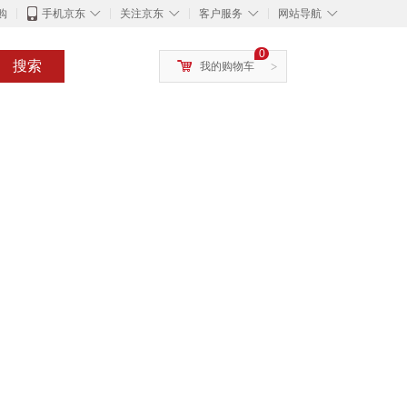
◇
◇
◇
◇
购
手机京东
关注京东
客户服务
网站导航
0
搜索
我的购物车
>