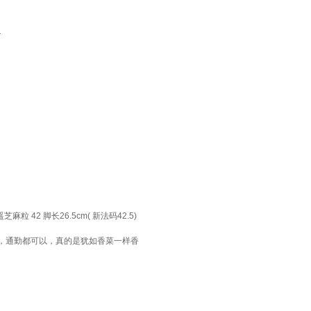
1
2 脚长26.5cm( 新法码42.5)
，通勤都可以，真的是犹如香菜一样香