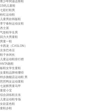
青少年阿迪达斯鞋
15码儿童鞋
七彩灯鞋男
粉红运动鞋
儿童男款韩版鞋
李宁春秋运动女鞋
杰士派
气垫鞋学生男
回力大男童鞋
男童一鞋
卡西龙（CASLON）
京东巴布豆
鞋子休闲长
儿童运动鞋排行榜
ANTA跑鞋
板鞋女学生童鞋
女童鞋品牌有哪些
特步旗舰店运动鞋 男
芭芭鸭女运动童鞋
七波辉男童马甲
童星小宝
综合训练鞋京东
儿童运动鞋专场
女款蓝色鞋
童鞋步鞋