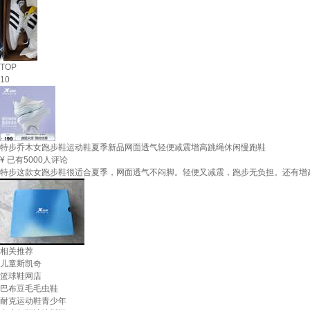
TOP
10
特步乔木女跑步鞋运动鞋夏季新品网面透气轻便减震增高跳绳休闲慢跑鞋
¥
已有5000人评论
特步这款女跑步鞋很适合夏季，网面透气不闷脚。轻便又减震，跑步无负担。还有增
相关推荐
儿童斯凯奇
篮球鞋网店
巴布豆毛毛虫鞋
耐克运动鞋青少年