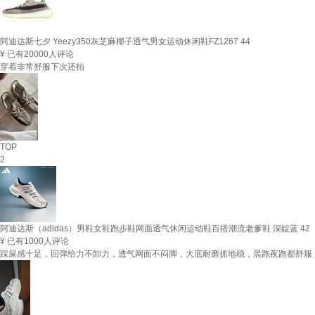
阿迪达斯七夕 Yeezy350灰芝麻椰子透气男女运动休闲鞋FZ1267 44
¥
已有20000人评论
穿着非常舒服下次还拍
TOP
2
阿迪达斯（adidas）男鞋女鞋跑步鞋网面透气休闲运动鞋百搭潮流老爹鞋 深靛蓝 42
¥
已有1000人评论
踩屎感十足，回弹给力不卸力，透气网面不闷脚，大底耐磨抓地稳，晨跑夜跑都舒服