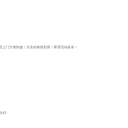
货上门方便快捷！京东价格很划算！希望活动多多！
鞋43