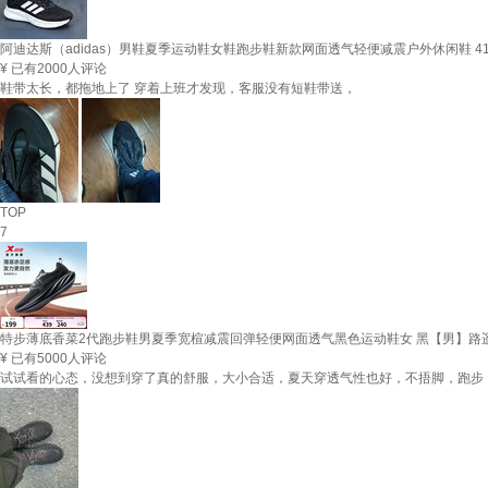
阿迪达斯（adidas）男鞋夏季运动鞋女鞋跑步鞋新款网面透气轻便减震户外休闲鞋 4
¥
已有2000人评论
鞋带太长，都拖地上了 穿着上班才发现，客服没有短鞋带送，
TOP
7
特步薄底香菜2代跑步鞋男夏季宽楦减震回弹轻便网面透气黑色运动鞋女 黑【男】路遥芝麻粒 4
¥
已有5000人评论
试试看的心态，没想到穿了真的舒服，大小合适，夏天穿透气性也好，不捂脚，跑步