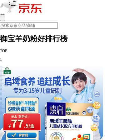
御宝羊奶粉好排行榜
TOP
1