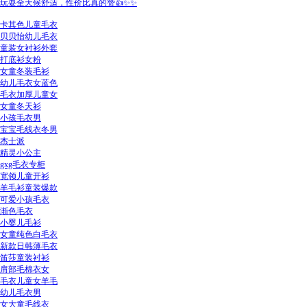
玩耍全天候舒适，性价比真的赞👍✨✨
卡其色儿童毛衣
贝贝怡幼儿毛衣
童装女衬衫外套
打底衫女粉
女童冬装毛衫
幼儿毛衣女蓝色
毛衣加厚儿童女
女童冬天衫
小孩毛衣男
宝宝毛线衣冬男
杰士派
精灵小公主
gxg毛衣专柜
宽领儿童开衫
羊毛衫童装爆款
可爱小孩毛衣
渐色毛衣
小婴儿毛衫
女童纯色白毛衣
新款日韩薄毛衣
笛莎童装衬衫
肩部毛棉衣女
毛衣儿童女羊毛
幼儿毛衣男
女大童毛线衣