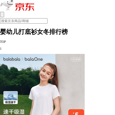
婴幼儿打底衫女冬排行榜
TOP
1