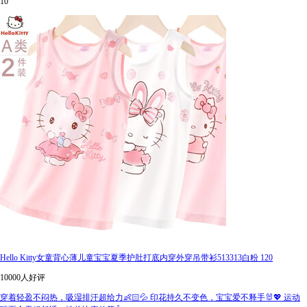
10
Hello Kitty女童背心薄儿童宝宝夏季护肚打底内穿外穿吊带衫513313白粉 120
10000人好评
穿着轻盈不闷热，吸湿排汗超给力👶🏻💦 印花持久不变色，宝宝爱不释手🐰💖 运动