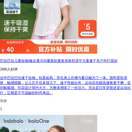
巴拉巴拉儿童短袖t恤女童2026夏新款童装亲肤舒适中大童速干衣户外打底衫
2000人好评
这件巴拉巴拉速干短袖，轻盈如风，穿在身上仿佛与夏日融为了一体。面料柔软亲
肤，触感细腻，让人忍不住多摸几下。速干性能出色，运动后也能迅速恢复干爽，告
别黏腻感。印花设计简约大方，为整体增添了一丝活力。无论是日常穿搭还是运动出
行，它都是不可或缺的时尚单品。
TOP
3