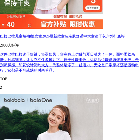
巴拉巴拉儿童短袖t恤女童2026夏新款童装亲肤舒适中大童速干衣户外打底衫
2000人好评
这件巴拉巴拉速干短袖，轻盈如风，穿在身上仿佛与夏日融为了一体。面料柔软亲
肤，触感细腻，让人忍不住多摸几下。速干性能出色，运动后也能迅速恢复干爽，告
别黏腻感。印花设计简约大方，为整体增添了一丝活力。无论是日常穿搭还是运动出
行，它都是不可或缺的时尚单品。
TOP
2