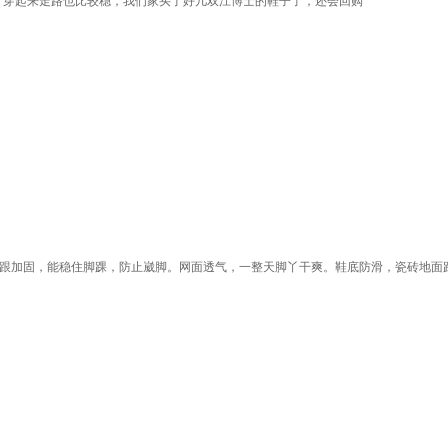
，穿起来走路也比较稳，我们家买了好几双江博士的鞋子了，还会回购
后跟加固，能稳住脚踝，防止崴脚。网面透气，一整天脚丫干爽。鞋底防滑，瓷砖地面