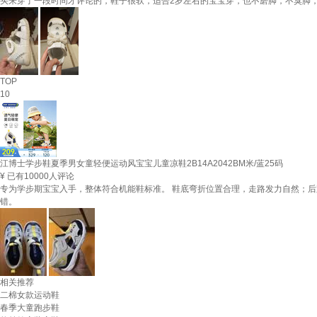
买来穿了一段时间才评论的，鞋子很软，适合2岁左右的宝宝穿，也不磨脚，不臭脚
TOP
10
江博士学步鞋夏季男女童轻便运动风宝宝儿童凉鞋2B14A2042BM米/蓝25码
¥
已有10000人评论
专为学步期宝宝入手，整体符合机能鞋标准。 鞋底弯折位置合理，走路发力自然；
错。
相关推荐
二棉女款运动鞋
春季大童跑步鞋