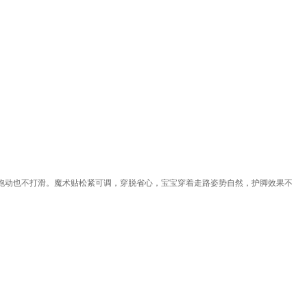
跑动也不打滑。魔术贴松紧可调，穿脱省心，宝宝穿着走路姿势自然，护脚效果不