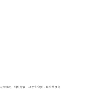
。走路很稳。到处撒欢。轻便宜弯折，娃接受度高。