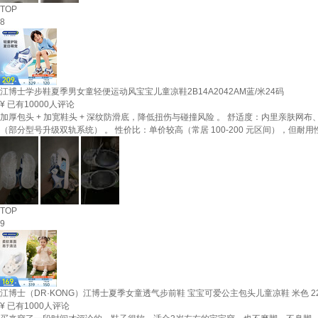
TOP
8
江博士学步鞋夏季男女童轻便运动风宝宝儿童凉鞋2B14A2042AM蓝/米24码
¥
已有10000人评论
加厚包头 + 加宽鞋头 + 深纹防滑底，降低扭伤与碰撞风险 。 ‌舒适度‌：内里亲肤
（部分型号升级双轨系统） 。 ‌性价比‌：单价较高（常居 100-200 元区间），但耐
TOP
9
江博士（DR·KONG）江博士夏季女童透气步前鞋 宝宝可爱公主包头儿童凉鞋 米色 2
¥
已有1000人评论