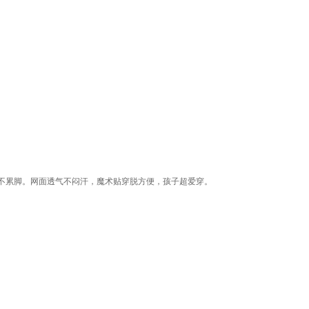
不累脚。网面透气不闷汗，魔术贴穿脱方便，孩子超爱穿。