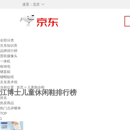
◇
送至：
北京
全部分类
京东知识库
品牌排行榜
普联摄像头
一体机
收纳包
键盘贴
键帽贴纸
京东美术馆
当前位置 :
首页
>
儿童跑步鞋
江博士儿童休闲鞋排行榜
排名
热卖商品
热门点评晒单
TOP
1