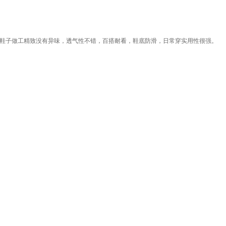
 鞋子做工精致没有异味，透气性不错，百搭耐看，鞋底防滑，日常穿实用性很强。