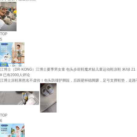
TOP
5
江博士（DR·KONG）江博士夏季男女童 包头步前鞋魔术贴儿童运动鞋凉鞋 米/绿 21
¥
已有2000人评论
江博士凉鞋果然名不虚传！包头防撞护脚趾，后跟硬杯稳脚踝，足弓支撑鞋垫，走路
TOP
6