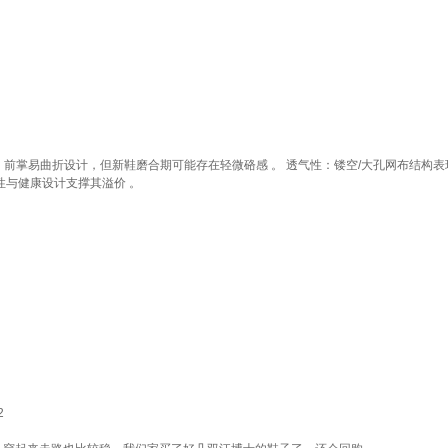
网布、前掌易曲折设计，但新鞋磨合期可能存在轻微硌感 。 ‌透气性‌：镂空/大孔网布结
用性与健康设计支撑其溢价 。‌
2