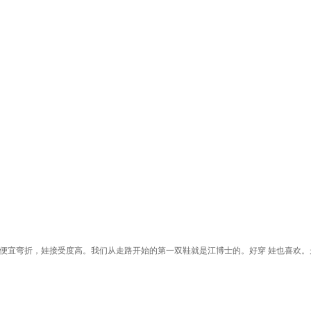
轻便宜弯折，娃接受度高。我们从走路开始的第一双鞋就是江博士的。好穿 娃也喜欢