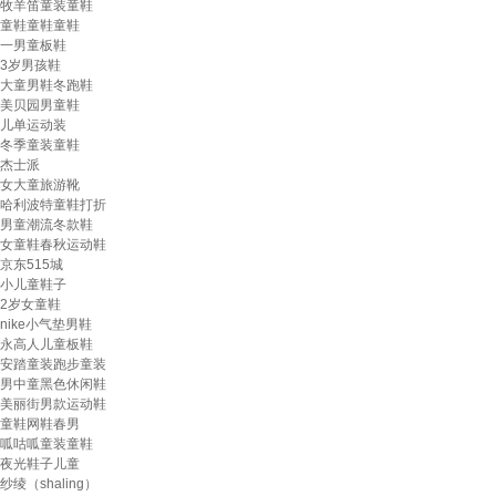
牧羊笛童装童鞋
童鞋童鞋童鞋
一男童板鞋
3岁男孩鞋
大童男鞋冬跑鞋
美贝园男童鞋
儿单运动装
冬季童装童鞋
杰士派
女大童旅游靴
哈利波特童鞋打折
男童潮流冬款鞋
女童鞋春秋运动鞋
京东515城
小儿童鞋子
2岁女童鞋
nike小气垫男鞋
永高人儿童板鞋
安踏童装跑步童装
男中童黑色休闲鞋
美丽街男款运动鞋
童鞋网鞋春男
呱咕呱童装童鞋
夜光鞋子儿童
纱绫（shaling）