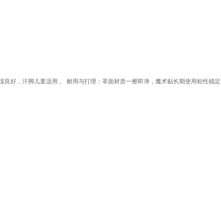
构表现良好，汗脚儿童适用 。 ‌耐用与打理‌：革面材质一擦即净，魔术贴长期使用粘性稳定