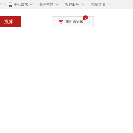
◇
◇
◇
◇
购
手机京东
关注京东
客户服务
网站导航
0
搜索
我的购物车
>